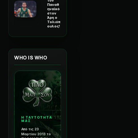
τον
Παναθ
ηναϊκό
στον
Άρη ο
Τολιόπ
ουλος!
WHO IS WHO
Η ΤΑΥΤΟΤΗΤΑ
ΜΑΣ
Από τις 23
Μαρτίου 2013 το