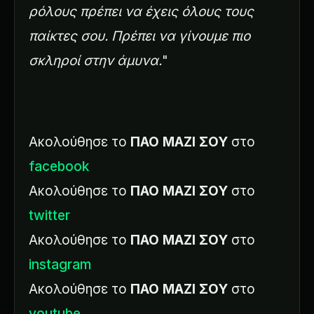
ρόλους πρέπει να έχεις όλους τους
παίκτες σου. Πρέπει να γίνουμε πιο
σκληροί στην άμυνα.
"
Ακολούθησε το
ΠΑΟ ΜΑΖΙ ΣΟΥ
στο
facebook
Ακολούθησε το
ΠΑΟ ΜΑΖΙ ΣΟΥ
στο
twitter
Ακολούθησε το
ΠΑΟ ΜΑΖΙ ΣΟΥ
στο
instagram
Ακολούθησε το
ΠΑΟ ΜΑΖΙ ΣΟΥ
στο
youtube