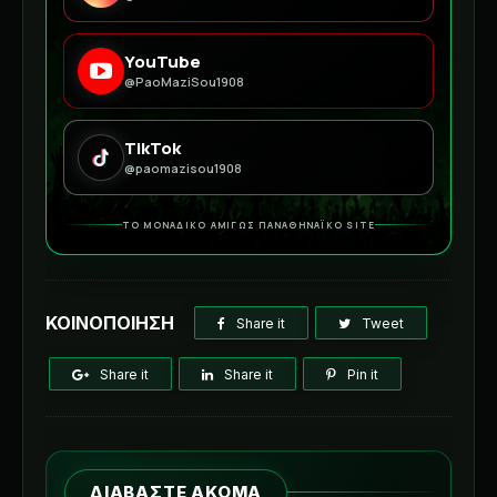
YouTube
@PaoMaziSou1908
TikTok
@paomazisou1908
ΤΟ ΜΟΝΑΔΙΚΟ ΑΜΙΓΩΣ ΠΑΝΑΘΗΝΑΪΚΟ SITE
ΚΟΙΝΟΠΟΙΗΣΗ
Share it
Tweet
Share it
Share it
Pin it
ΔΙΑΒΑΣΤΕ ΑΚΟΜΑ