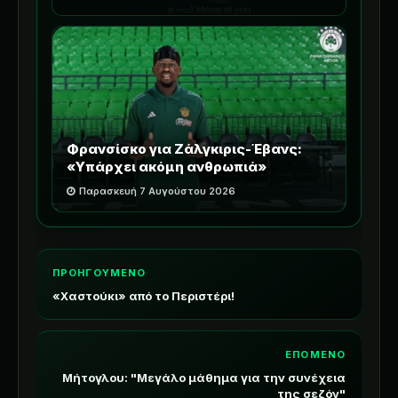
Φρανσίσκο για Ζάλγκιρις-Έβανς:
«Υπάρχει ακόμη ανθρωπιά»
Παρασκευή 7 Αυγούστου 2026
ΠΡΟΗΓΟΥΜΕΝΟ
«Χαστούκι» από το Περιστέρι!
ΕΠΟΜΕΝΟ
Μήτογλου: "Μεγάλο μάθημα για την συνέχεια
της σεζόν"