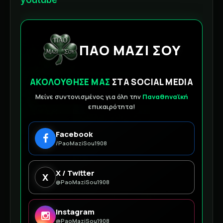
ΠΑΟ ΜΑΖΙ ΣΟΥ
ΑΚΟΛΟΥΘΗΣΕ ΜΑΣ
ΣΤΑ SOCIAL MEDIA
Μείνε συντονισμένος για όλη την
Παναθηναϊκή
επικαιρότητα!
Facebook
/PaoMaziSou1908
X / Twitter
X
@PaoMaziSou1908
Instagram
@PaoMaziSou1908