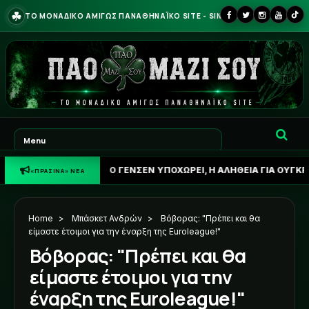
☘
ΤΟ ΜΟΝΑΔΙΚΟ ΑΜΙΓΩΣ ΠΑΝΑΘΗΝΑΪΚΟ SITE - SINCE 2013
Η ΦΩΝΗ: Ο ΓΕΝΣΕΝ ΥΠΟΧΩΡΕΙ, Η ΑΛΗΘΕΙΑ ΓΙΑ ΟΥΓΚΡΕΣΙΤΣ ΚΑΙ Χ
«ΠΡΑΣΙΝΑ» ΝΕΑ
Home
>
Μπάσκετ Ανδρών
>
Βόβορας: "Πρέπει και θα
είμαστε έτοιμοι για την έναρξη της Euroleague!"
Βόβορας: "Πρέπει και θα
είμαστε έτοιμοι για την
έναρξη της Euroleague!"