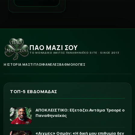
ΠΑΟ ΜΑΖΙ ΣΟΥ
ΤΟ ΜΟΝΑΔΙΚΟ ΑΜΙΓΩΣ ΠΑΝΑΘΗΝΑΪΚΟ SITE · SINCE 2013
Η ΙΣΤΟΡΙΑ ΜΑΣ
ΤΙΤΛΟΙ
ΦΑΝΕΛΕΣ
ΒΑΘΜΟΛΟΓΙΕΣ
ΤΟΠ-5 ΕΒΔΟΜΑΔΑΣ
ΑΠΟΚΛΕΙΣΤΙΚΟ: Εξετάζει Αντάμα Τραορέ ο
Παναθηναϊκός
«Αιχμές» Οσμάν: «Η δική μου επιθυμία δεν