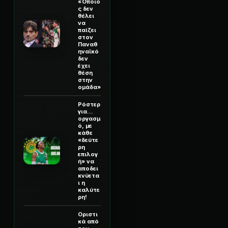
«Όποιο
ς δεν
θέλει
να
παίζει
στον
Παναθ
ηναϊκό
δεν
έχει
θέση
στην
ομάδα»
Ρόστερ
για...
οργασμ
ό, με
κάθε
«δεύτε
ρη
επιλογ
ή» να
αποδει
κνύετα
ι η
καλύτε
ρη!
Οριστι
κά από