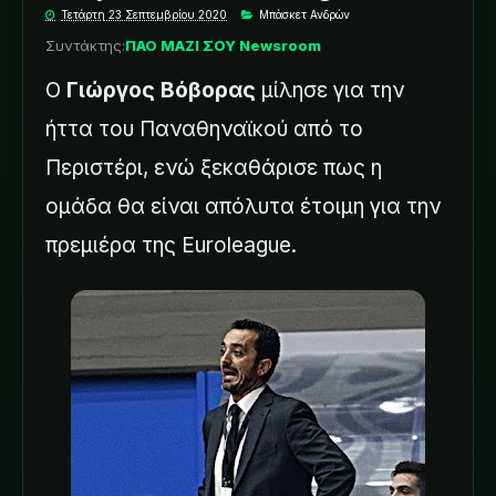
Τετάρτη 23 Σεπτεμβρίου 2020
Μπάσκετ Ανδρών
Συντάκτης:
ΠΑΟ ΜΑΖΙ ΣΟΥ Newsroom
Ο
Γιώργος Βόβορας
μίλησε για την
ήττα του Παναθηναϊκού από το
Περιστέρι, ενώ ξεκαθάρισε πως η
ομάδα θα είναι απόλυτα έτοιμη για την
πρεμιέρα της Euroleague.