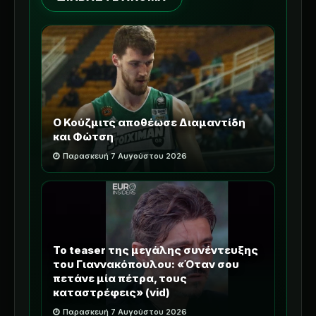
Ο Κούζμιτς αποθέωσε Διαμαντίδη
και Φώτση
Παρασκευή 7 Αυγούστου 2026
Το teaser της μεγάλης συνέντευξης
του Γιαννακόπουλου: «Όταν σου
πετάνε μία πέτρα, τους
καταστρέφεις» (vid)
Παρασκευή 7 Αυγούστου 2026