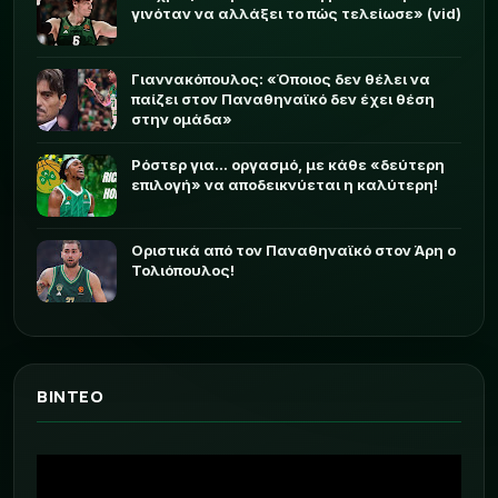
γινόταν να αλλάξει το πώς τελείωσε» (vid)
Γιαννακόπουλος: «Όποιος δεν θέλει να
παίζει στον Παναθηναϊκό δεν έχει θέση
στην ομάδα»
Ρόστερ για... οργασμό, με κάθε «δεύτερη
επιλογή» να αποδεικνύεται η καλύτερη!
Οριστικά από τον Παναθηναϊκό στον Άρη ο
Τολιόπουλος!
ΒΙΝΤΕΟ