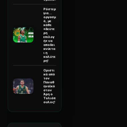
Ρόστερ
για...
οργασμ
ό, με
κάθε
«δεύτε
ρη
επιλογ
ή» να
αποδει
κνύετα
ι η
καλύτε
ρη!
Οριστι
κά από
τον
Παναθ
ηναϊκό
στον
Άρη ο
Τολιόπ
ουλος!