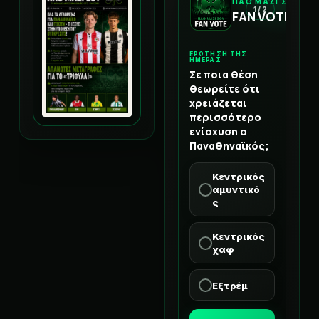
ΠΑΟ ΜΑΖΙ ΣΟΥ
1 / 2
FAN VOTE
ΕΡΩΤΗΣΗ ΤΗΣ
ΗΜΕΡΑΣ
Σε ποια θέση
θεωρείτε ότι
χρειάζεται
περισσότερο
ενίσχυση ο
Παναθηναϊκός;
Κεντρικός
αμυντικό
ς
Κεντρικός
χαφ
Εξτρέμ