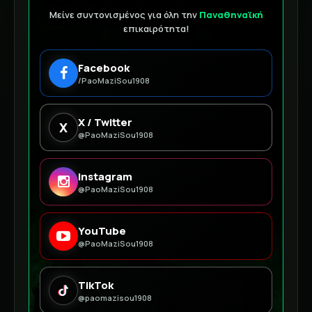
Μείνε συντονισμένος για όλη την
Παναθηναϊκή
επικαιρότητα!
Facebook
/PaoMaziSou1908
X / Twitter
X
@PaoMaziSou1908
Instagram
@PaoMaziSou1908
YouTube
@PaoMaziSou1908
TikTok
@paomazisou1908