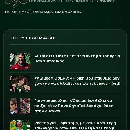
ΤΟ ΜΟΝΑΔΙΚΟ ΑΜΙΓΩΣ ΠΑΝΑΘΗΝΑΪΚΟ SITE · SINCE 2013
Η ΙΣΤΟΡΙΑ ΜΑΣ
ΤΙΤΛΟΙ
ΦΑΝΕΛΕΣ
ΒΑΘΜΟΛΟΓΙΕΣ
ΤΟΠ-5 ΕΒΔΟΜΑΔΑΣ
ΑΠΟΚΛΕΙΣΤΙΚΟ: Εξετάζει Αντάμα Τραορέ ο
Παναθηναϊκός
«Αιχμές» Οσμάν: «Η δική μου επιθυμία δεν
γινόταν να αλλάξει το πώς τελείωσε» (vid)
Γιαννακόπουλος: «Όποιος δεν θέλει να
παίζει στον Παναθηναϊκό δεν έχει θέση
στην ομάδα»
Ρόστερ για... οργασμό, με κάθε «δεύτερη
επιλογή» να αποδεικνύεται η καλύτερη!