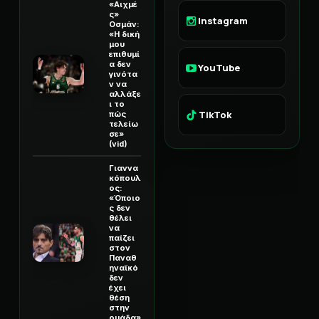
«Αιχμέ
ς»
Instagram
Οσμάν:
«Η δική
μου
επιθυμί
α δεν
YouTube
γινότα
ν να
αλλάξε
ι το
TikTok
πώς
τελείω
σε»
(vid)
Γιαννα
κόπουλ
ος:
«Όποιο
ς δεν
θέλει
να
παίζει
στον
Παναθ
ηναϊκό
δεν
έχει
θέση
στην
ομάδα»