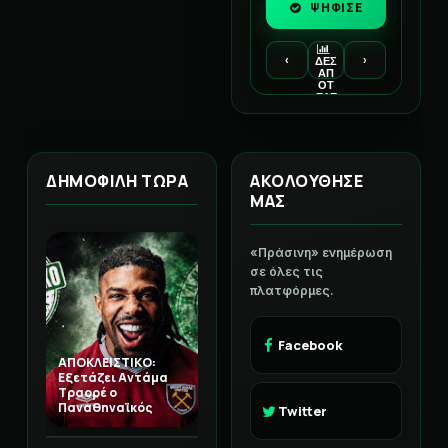
ΨΗΦΙΣΕ
‹
›
ΔΕΣ
ΑΠ
ΟΤ
ΕΛΕ
ΣΜ
ΑΤΑ
ΔΗΜΟΦΙΛΗ ΤΩΡΑ
ΑΚΟΛΟΥΘΗΣΕ
ΜΑΣ
«Πράσινη» ενημέρωση
σε όλες τις
πλατφόρμες.
Facebook
ΑΠΟΚΛΕΙΣΤΙΚΟ:
Εξετάζει Αντάμα
Τραορέ ο
Παναθηναϊκός
Twitter