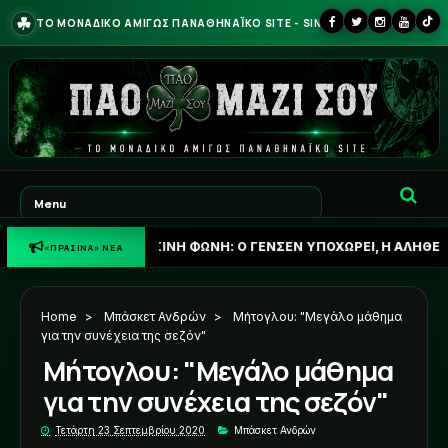
☘
ΤΟ ΜΟΝΑΔΙΚΟ ΑΜΙΓΩΣ ΠΑΝΑΘΗΝΑΪΚΟ SITE - SINCE 2013
☘
ΠΡΑΣΙΝΗ ΦΩΝΗ: Ο ΓΕΝΣΕΝ ΥΠΟΧΩΡΕΙ, Η ΑΛΗΘΕΙΑ ΓΙΑ ΟΥΓΚΡ
«ΠΡΑΣΙΝΑ» ΝΕΑ
Home
>
Μπάσκετ Ανδρών
>
Μήτογλου: "Μεγάλο μάθημα
για την συνέχεια της σεζόν"
Μήτογλου: "Μεγάλο μάθημα
για την συνέχεια της σεζόν"
Τετάρτη 23 Σεπτεμβρίου 2020
Μπάσκετ Ανδρών