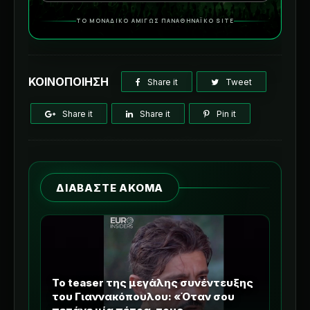
ΤΟ ΜΟΝΑΔΙΚΟ ΑΜΙΓΩΣ ΠΑΝΑΘΗΝΑΪΚΟ SITE
ΚΟΙΝΟΠΟΙΗΣΗ
Share it
Tweet
Share it
Share it
Pin it
ΔΙΑΒΑΣΤΕ ΑΚΟΜΑ
Το teaser της μεγάλης συνέντευξης
του Γιαννακόπουλου: «Όταν σου