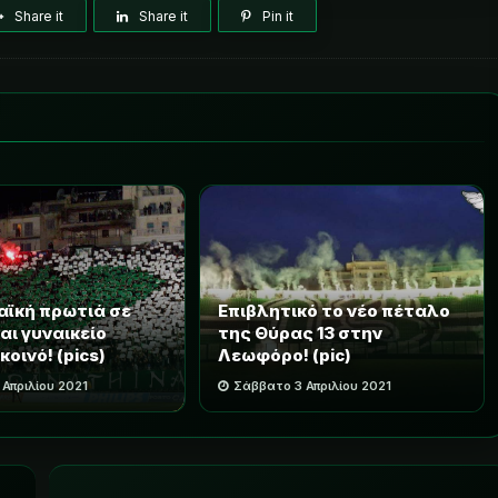
Share it
Share it
Pin it
ϊκή πρωτιά σε
Επιβλητικό το νέο πέταλο
αι γυναικείο
της Θύρας 13 στην
οινό! (pics)
Λεωφόρο! (pic)
 Απριλίου 2021
Σάββατο 3 Απριλίου 2021