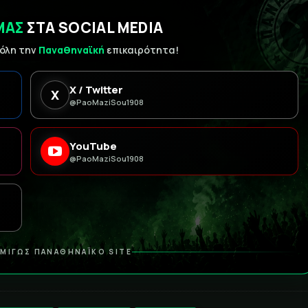
ΜΑΣ
ΣΤΑ SOCIAL MEDIA
 όλη την
Παναθηναϊκή
επικαιρότητα!
X / Twitter
X
@PaoMaziSou1908
YouTube
@PaoMaziSou1908
ΜΙΓΩΣ ΠΑΝΑΘΗΝΑΪΚΟ SITE