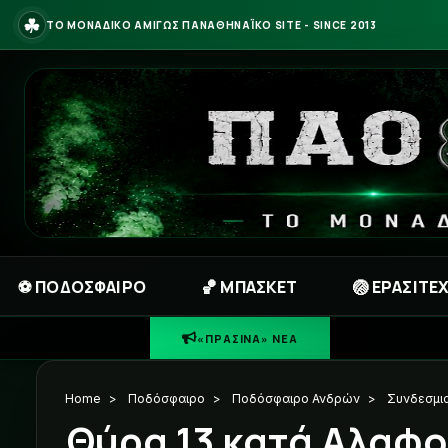
☘
ΤΟ ΜΟΝΑΔΙΚΟ ΑΜΙΓΩΣ ΠΑΝΑΘΗΝΑΪΚΟ SITE - SINCE 2013
⚽ ΠΟΔΟΣΦΑΙΡΟ
🏀 ΜΠΑΣΚΕΤ
🏐 ΕΡΑΣΙΤΕ
☘
«ΠΡΑΣΙΝΑ» ΝΕΑ
Home
>
Ποδόσφαιρο
>
Ποδόσφαιρο Ανδρών
>
Συνδεσμια
Θύρα 13 κατά Αλαφο