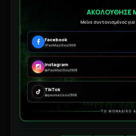
ΑΚΟΛΟΥΘΗΣΕ 
Μείνε συντονισμένος για
Facebook
/PaoMaziSou1908
Instagram
@PaoMaziSou1908
TikTok
@paomazisou1908
ΤΟ ΜΟΝΑΔΙΚΟ Α