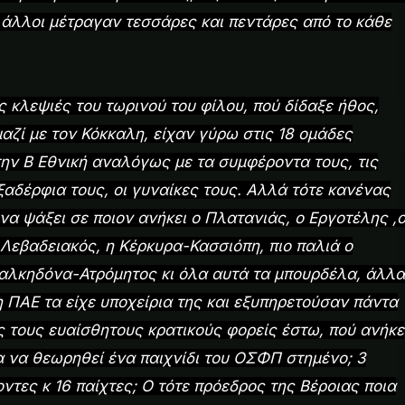
 άλλοι μέτραγαν τεσσάρες και πεντάρες από το κάθε
ς κλεψιές του τωρινού του φίλου, πού δίδαξε ήθος,
μαζί με τον Κόκκαλη, είχαν γύρω στις 18 ομάδες
ην Β Εθνική αναλόγως με τα συμφέροντα τους, τις
ξαδέρφια τους, οι γυναίκες τους. Αλλά τότε κανένας
να ψάξει σε ποιον ανήκει ο Πλατανιάς, ο Εργοτέλης ,
Λεβαδειακός, η Κέρκυρα-Κασσιόπη, πιο παλιά ο
Χαλκηδόνα-Ατρόμητος κι όλα αυτά τα μπουρδέλα, άλλα
η ΠΑΕ τα είχε υποχείρια της και εξυπηρετούσαν πάντα
ς τους ευαίσθητους κρατικούς φορείς έστω, πού ανήκε
α να θεωρηθεί ένα παιχνίδι του ΟΣΦΠ στημένο; 3
οντες κ 16 παίχτες; Ο τότε πρόεδρος της Βέροιας ποια