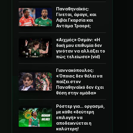
Παναθηναϊκός:
Γίνεται, άραγε, και
Λιβάι Γκαρσία και
Αντάμα Τραορέ;
«Αιχμές» Οσμάν: «Η
δική μου επιθυμία δεν
γινόταν να αλλάξει το
πώς τελείωσε» (vid)
Γιαννακόπουλος:
«Όποιος δεν θέλει να
παίζει στον
Παναθηναϊκό δεν έχει
θέση στην ομάδα»
Ρόστερ για... οργασμό,
με κάθε «δεύτερη
επιλογή» να
αποδεικνύεται η
καλύτερη!