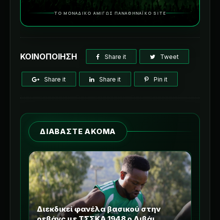
ΤΟ ΜΟΝΑΔΙΚΟ ΑΜΙΓΩΣ ΠΑΝΑΘΗΝΑΪΚΟ SITE
ΚΟΙΝΟΠΟΙΗΣΗ
Share it
Tweet
Share it
Share it
Pin it
ΔΙΑΒΑΣΤΕ ΑΚΟΜΑ
Διεκδικεί φανέλα βασικού στην
ρεβάνς με ΤΣΣΚΑ 1948 ο Λιβάι