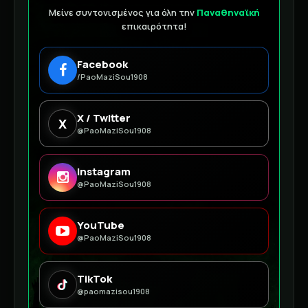
Μείνε συντονισμένος για όλη την
Παναθηναϊκή
επικαιρότητα!
Facebook
/PaoMaziSou1908
X / Twitter
X
@PaoMaziSou1908
Instagram
@PaoMaziSou1908
YouTube
@PaoMaziSou1908
TikTok
@paomazisou1908