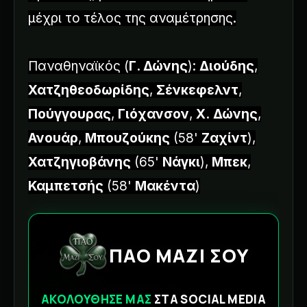
μέχρι το τέλος της αναμέτρησης.
Παναθηναϊκός (
Γ. Δώνης
):
Διούδης
,
Χατζηθεοδωρίδης
,
Σένκεφελντ
,
Πούγγουρας
,
Γιόχανσον
,
Χ.
Δώνης
,
Ανουάρ
,
Μπουζούκης
(58'
Ζαχίντ
),
Χατζηγιοβάνης
(65'
Νάγκι
),
Μπεκ
,
Καμπετσής
(58'
Μακέντα
)
ΠΑΟ ΜΑΖΙ ΣΟΥ
ΑΚΟΛΟΥΘΗΣΕ ΜΑΣ
ΣΤΑ SOCIAL MEDIA