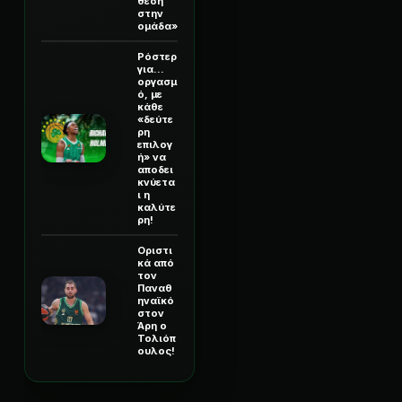
θέση
στην
ομάδα»
Ρόστερ
για...
οργασμ
ό, με
κάθε
«δεύτε
ρη
επιλογ
ή» να
αποδει
κνύετα
ι η
καλύτε
ρη!
Οριστι
κά από
τον
Παναθ
ηναϊκό
στον
Άρη ο
Τολιόπ
ουλος!