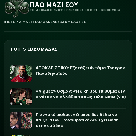
ΠΑΟ ΜΑΖΙ ΣΟΥ
ΤΟ ΜΟΝΑΔΙΚΟ ΑΜΙΓΩΣ ΠΑΝΑΘΗΝΑΪΚΟ SITE · SINCE 2013
Η ΙΣΤΟΡΙΑ ΜΑΣ
ΤΙΤΛΟΙ
ΦΑΝΕΛΕΣ
ΒΑΘΜΟΛΟΓΙΕΣ
ΤΟΠ-5 ΕΒΔΟΜΑΔΑΣ
ΑΠΟΚΛΕΙΣΤΙΚΟ: Εξετάζει Αντάμα Τραορέ ο
Παναθηναϊκός
«Αιχμές» Οσμάν: «Η δική μου επιθυμία δεν
γινόταν να αλλάξει το πώς τελείωσε» (vid)
Γιαννακόπουλος: «Όποιος δεν θέλει να
παίζει στον Παναθηναϊκό δεν έχει θέση
στην ομάδα»