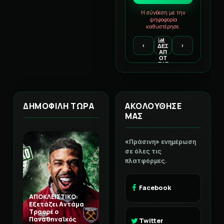
Η σύνδεση με την
ψηφοφορία
καθυστέρησε.
‹
›
ΔΕΣ
ΑΠ
ΟΤ
ΕΛΕ
ΣΜ
ΑΤΑ
ΔΗΜΟΦΙΛΗ ΤΩΡΑ
ΑΚΟΛΟΥΘΗΣΕ
ΜΑΣ
«Πράσινη» ενημέρωση
σε όλες τις
πλατφόρμες.
Facebook
ΑΠΟΚΛΕΙΣΤΙΚΟ:
Εξετάζει Αντάμα
Τραορέ ο
Παναθηναϊκός
Twitter