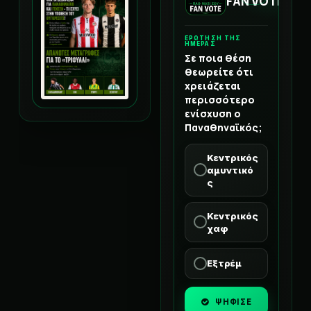
FAN VOTE
ΕΡΩΤΗΣΗ ΤΗΣ
ΗΜΕΡΑΣ
Σε ποια θέση
θεωρείτε ότι
χρειάζεται
περισσότερο
ενίσχυση ο
Παναθηναϊκός;
Κεντρικός
αμυντικό
ς
Κεντρικός
χαφ
Εξτρέμ
ΨΗΦΙΣΕ