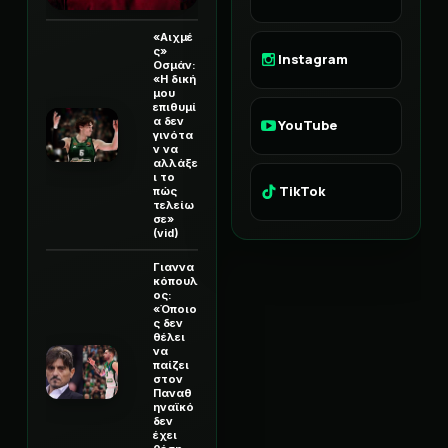
«Αιχμέ
ς»
Instagram
Οσμάν:
«Η δική
μου
επιθυμί
α δεν
YouTube
γινότα
ν να
αλλάξε
ι το
TikTok
πώς
τελείω
σε»
(vid)
Γιαννα
κόπουλ
ος:
«Όποιο
ς δεν
θέλει
να
παίζει
στον
Παναθ
ηναϊκό
δεν
έχει