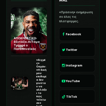
ΜΑΣ
«Πράσινη» ενημέρωση
σε όλες τις
πλατφόρμες.
Facebook
ΑΠΟΚΛΕΙΣΤΙΚΟ:
Εξετάζει Αντάμα
Τραορέ ο
Παναθηναϊκός
Twitter
«Αιχμέ
ς»
Instagram
Οσμάν:
«Η δική
μου
επιθυμί
α δεν
YouTube
γινότα
ν να
αλλάξε
ι το
TikTok
πώς
τελείω
σε»