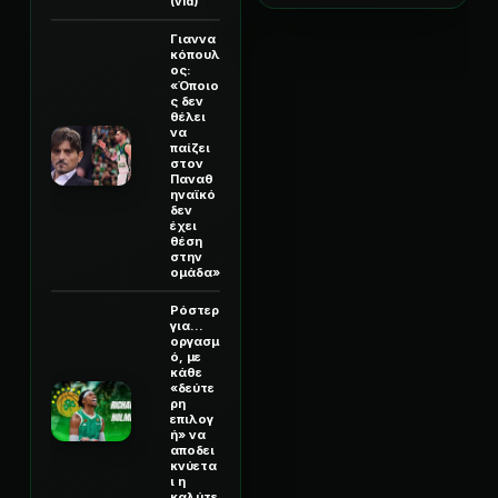
(vid)
Γιαννα
κόπουλ
ος:
«Όποιο
ς δεν
θέλει
να
παίζει
στον
Παναθ
ηναϊκό
δεν
έχει
θέση
στην
ομάδα»
Ρόστερ
για...
οργασμ
ό, με
κάθε
«δεύτε
ρη
επιλογ
ή» να
αποδει
κνύετα
ι η
καλύτε