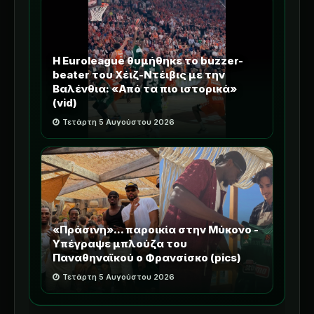
Η Euroleague θυμήθηκε το buzzer-
beater του Χέιζ-Ντέιβις με την
Βαλένθια: «Από τα πιο ιστορικά»
(vid)
Τετάρτη 5 Αυγούστου 2026
«Πράσινη»... παροικία στην Μύκονο -
Υπέγραψε μπλούζα του
Παναθηναϊκού ο Φρανσίσκο (pics)
Τετάρτη 5 Αυγούστου 2026