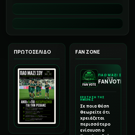
ΠΡΩΤΟΣΕΛΙΔΟ
FAN ZONE
ΠΑΟ ΜΑΖΙ ΣΟΥ
1 / 2
FAN VOTE
ΕΡΩΤΗΣΗ ΤΗΣ
ΗΜΕΡΑΣ
Σε ποια θέση
θεωρείτε ότι
χρειάζεται
περισσότερο
ενίσχυση ο