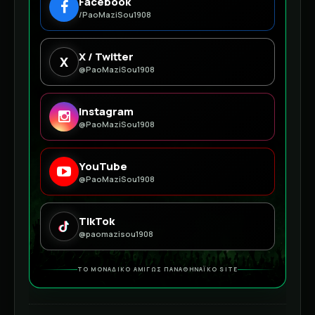
Facebook
/PaoMaziSou1908
X / Twitter
X
@PaoMaziSou1908
Instagram
@PaoMaziSou1908
YouTube
@PaoMaziSou1908
TikTok
@paomazisou1908
ΤΟ ΜΟΝΑΔΙΚΟ ΑΜΙΓΩΣ ΠΑΝΑΘΗΝΑΪΚΟ SITE