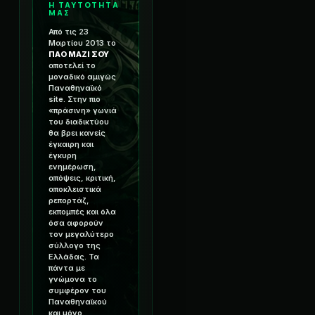
Η ΤΑΥΤΟΤΗΤΑ
ΜΑΣ
Από τις 23
Μαρτίου 2013 το
ΠΑΟ ΜΑΖΙ ΣΟΥ
αποτελεί το
μοναδικό αμιγώς
Παναθηναϊκό
site. Στην πιο
«πράσινη» γωνιά
του διαδικτύου
θα βρει κανείς
έγκαιρη και
έγκυρη
ενημέρωση,
απόψεις, κριτική,
αποκλειστικά
ρεπορτάζ,
εκπομπές και όλα
όσα αφορούν
τον μεγαλύτερο
σύλλογο της
Ελλάδας. Τα
πάντα με
γνώμονα το
συμφέρον του
Παναθηναϊκού
και μόνο.