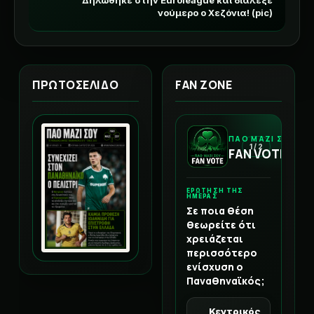
Δηλώθηκε στην Euroleague και διάλεξε
νούμερο ο Χεζόνια! (pic)
ΠΡΩΤΟΣΕΛΙΔΟ
FAN ZONE
ΠΑΟ ΜΑΖΙ ΣΟΥ
1 / 2
FAN VOTE
ΕΡΩΤΗΣΗ ΤΗΣ
ΗΜΕΡΑΣ
Σε ποια θέση
θεωρείτε ότι
χρειάζεται
περισσότερο
ενίσχυση ο
Παναθηναϊκός;
Κεντρικός