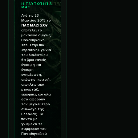
Η ΤΑΥΤΟΤΗΤΑ
ΜΑΣ
Από τις 23
Μαρτίου 2013 το
ΠΑΟ ΜΑΖΙ ΣΟΥ
αποτελεί το
μοναδικό αμιγώς
Παναθηναϊκό
site. Στην πιο
«πράσινη» γωνιά
του διαδικτύου
θα βρει κανείς
έγκαιρη και
έγκυρη
ενημέρωση,
απόψεις, κριτική,
αποκλειστικά
ρεπορτάζ,
εκπομπές και όλα
όσα αφορούν
τον μεγαλύτερο
σύλλογο της
Ελλάδας. Τα
πάντα με
γνώμονα το
συμφέρον του
Παναθηναϊκού