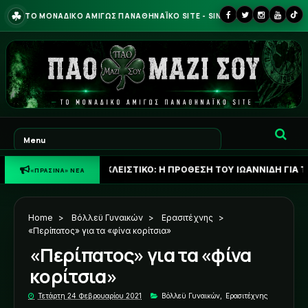
☘
ΤΟ ΜΟΝΑΔΙΚΟ ΑΜΙΓΩΣ ΠΑΝΑΘΗΝΑΪΚΟ SITE - SINCE 2013
☘
ΑΠΟΚΛΕΙΣΤΙΚΟ: Η ΠΡΟΘΕΣΗ ΤΟΥ ΙΩΑΝΝΙΔΗ ΓΙΑ ΤΟ ΜΕΛΛΟΝ ΤΟ
«ΠΡΑΣΙΝΑ» ΝΕΑ
Home
>
Βόλλεϋ Γυναικών
>
Ερασιτέχνης
>
«Περίπατος» για τα «φίνα κορίτσια»
«Περίπατος» για τα «φίνα
κορίτσια»
Τετάρτη 24 Φεβρουαρίου 2021
Βόλλεϋ Γυναικών
,
Ερασιτέχνης