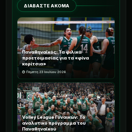
ΔΙΑΒΑΣΤΕ ΑΚΟΜΑ
Παναθηναϊκός: Τα φιλικά
προετοιμασίας για τα «φίνα
κορίτσια»
Πέμπτη 23 Ιουλίου 2026
Volley League Γυναικών: Το
αναλυτικό πρόγραμμα του
Παναθηναϊκού