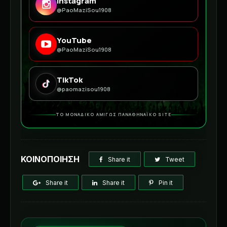
Instagram
@PaoMaziSou1908
YouTube
@PaoMaziSou1908
TikTok
@paomazisou1908
ΤΟ ΜΟΝΑΔΙΚΟ ΑΜΙΓΩΣ ΠΑΝΑΘΗΝΑΪΚΟ SITE
ΚΟΙΝΟΠΟΙΗΣΗ
Share it
Tweet
Share it
Share it
Pin it