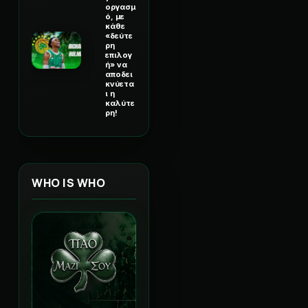
οργασμ
ό, με
κάθε
«δεύτε
ρη
επιλογ
ή» να
αποδει
κνύετα
ι η
καλύτε
ρη!
WHO IS WHO