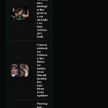
μου
επιθυμί
α δεν
γινότα
ν να
αλλάξε
ι το
πώς
τελείω
σε»
(vid)
Γιαννα
κόπουλ
ος:
«Όποιο
ς δεν
θέλει
να
παίζει
στον
Παναθ
ηναϊκό
δεν
έχει
θέση
στην
ομάδα»
Ρόστερ
για...