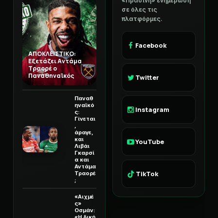
«Πράσινη» ενημέρωση
σε όλες τις
πλατφόρμες.
Facebook
ΑΠΟΚΛΕΙΣΤΙΚΟ:
Εξετάζει Αντάμα
Τραορέ ο
Παναθηναϊκός
Twitter
Παναθ
ηναϊκό
Instagram
ς:
Γίνεται
,
άραγε,
και
YouTube
Λιβάι
Γκαρσί
α και
Αντάμα
TikTok
Τραορέ
;
«Αιχμέ
ς»
Οσμάν:
«Η δική