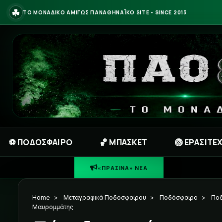
☘
ΤΟ ΜΟΝΑΔΙΚΟ ΑΜΙΓΩΣ ΠΑΝΑΘΗΝΑΪΚΟ SITE - SINCE 2013
⚽ ΠΟΔΟΣΦΑΙΡΟ
🏀 ΜΠΑΣΚΕΤ
🏐 ΕΡΑΣΙΤΕ
☘
ΠΡΑΣΙΝΗ ΦΩ
«ΠΡΑΣΙΝΑ» ΝΕΑ
Home
>
Μεταγραφικά Ποδοσφαίρου
>
Ποδόσφαιρο
>
Πο
Μαυρομμάτης