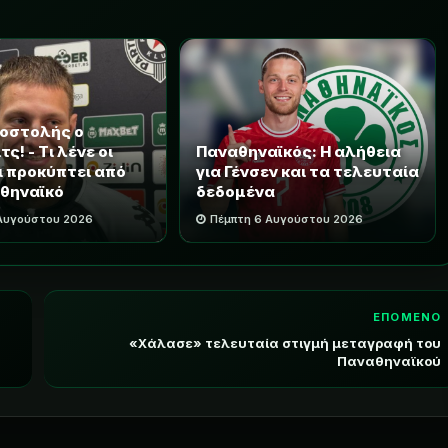
ποστολής ο
ς! - Τι λένε οι
Παναθηναϊκός: Η αλήθεια
τι προκύπτει από
για Γένσεν και τα τελευταία
θηναϊκό
δεδομένα
 Αυγούστου 2026
Πέμπτη 6 Αυγούστου 2026
ΕΠΟΜΕΝΟ
«Χάλασε» τελευταία στιγμή μεταγραφή του
Παναθηναϊκού