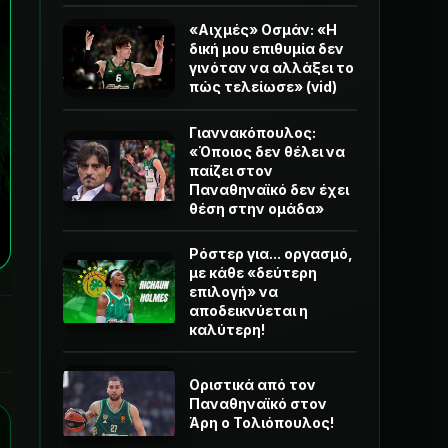
«Αιχμές» Οσμάν: «Η
δική μου επιθυμία δεν
γινόταν να αλλάξει το
πώς τελείωσε» (vid)
Γιαννακόπουλος:
«Όποιος δεν θέλει να
παίζει στον
Παναθηναϊκό δεν έχει
θέση στην ομάδα»
Ρόστερ για... οργασμό,
με κάθε «δεύτερη
επιλογή» να
αποδεικνύεται η
καλύτερη!
Οριστικά από τον
Παναθηναϊκό στον
Άρη ο Τολιόπουλος!