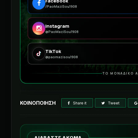
Facebook
/PaoMaziSou1908
Instagram
@PaoMaziSou1908
TikTok
@paomazisou1908
ΤΟ ΜΟΝΑΔΙΚΟ Α
ΚΟΙΝΟΠΟΙΗΣΗ
Share it
Tweet
ΔΙΑΒΑΣΤΕ ΑΚΟΜΑ