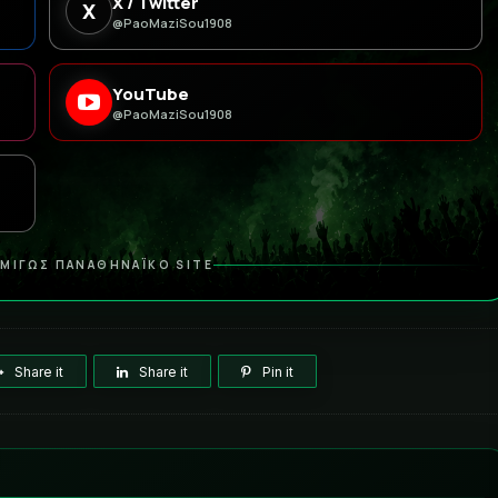
X / Twitter
X
@PaoMaziSou1908
YouTube
@PaoMaziSou1908
ΜΙΓΩΣ ΠΑΝΑΘΗΝΑΪΚΟ SITE
Share it
Share it
Pin it