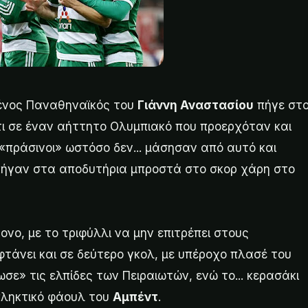
μένος Παναθηναϊκός του
Γιάννη Αναστασίου
πήγε στ
τι σε έναν αήττητο Ολυμπιακό που προερχόταν και
 «πράσινοι» ωστόσο δεν... μάσησαν από αυτό και
πήγαν στα αποδυτήρια μπροστά στο σκορ χάρη στο
ονο, με το τριφύλλι να μην επιτρέπει στους
τάνει και σε δεύτερο γκολ, με υπέροχο πλασέ του
ωσε» τις ελπίδες των Πειραιωτών, ενώ το... κερασάκι
κπληκτικό φάουλ του
Αμπέντ
.