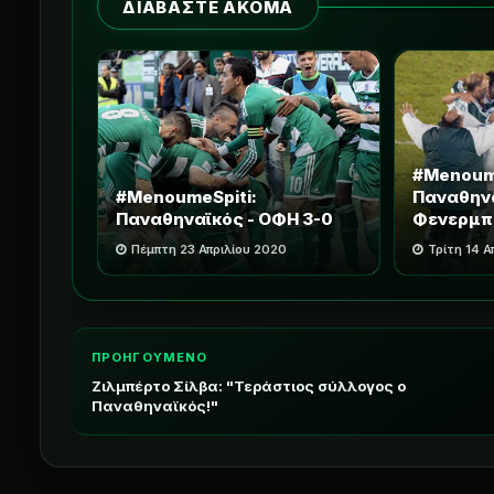
ΔΙΑΒΑΣΤΕ ΑΚΟΜΑ
#Menoume
#MenoumeSpiti:
Παναθηνα
Παναθηναϊκός - ΟΦΗ 3-0
Φενερμπ
Πέμπτη 23 Απριλίου 2020
Τρίτη 14 Α
ΠΡΟΗΓΟΥΜΕΝΟ
Ζιλμπέρτο Σίλβα: "Τεράστιος σύλλογος ο
Παναθηναϊκός!"