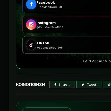
Facebook
/PaoMaziSou1908
Instagram
@PaoMaziSou1908
TikTok
@paomazisou1908
ΤΟ ΜΟΝΑΔΙΚΟ Α
ΚΟΙΝΟΠΟΙΗΣΗ
Share it
Tweet