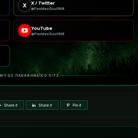
X / Twitter
X
@PaoMaziSou1908
YouTube
@PaoMaziSou1908
ΜΙΓΩΣ ΠΑΝΑΘΗΝΑΪΚΟ SITE
Share it
Share it
Pin it