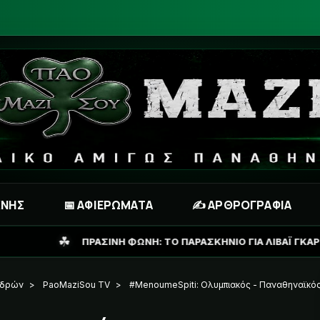
ΧΝΗΣ
📅 ΑΦΙΕΡΩΜΑΤΑ
✍️ ΑΡΘΡΟΓΡΑΦΙΑ
ΩΝΗ: ΤΟ ΠΑΡΑΣΚΗΝΙΟ ΓΙΑ ΛΙΒΑΪ ΓΚΑΡΣΙΑ ΚΑΙ ΤΟ ΣΕΝΑΡΙΟ ΓΙΑ Α
νδρών
>
PaoMaziSou TV
>
#MenoumeSpiti: Ολυμπιακός - Παναθηναϊκό