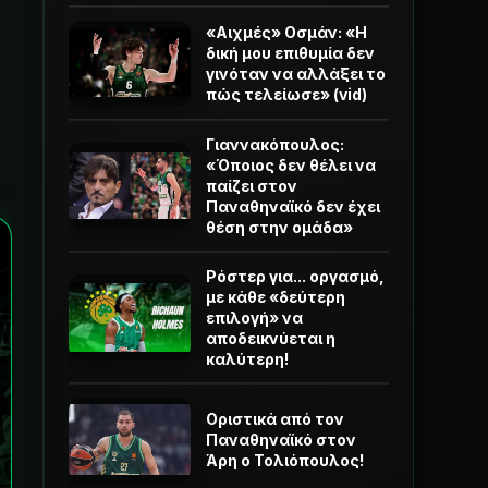
«Αιχμές» Οσμάν: «Η
δική μου επιθυμία δεν
γινόταν να αλλάξει το
πώς τελείωσε» (vid)
Γιαννακόπουλος:
«Όποιος δεν θέλει να
παίζει στον
Παναθηναϊκό δεν έχει
θέση στην ομάδα»
Ρόστερ για... οργασμό,
με κάθε «δεύτερη
επιλογή» να
αποδεικνύεται η
καλύτερη!
Οριστικά από τον
Παναθηναϊκό στον
Άρη ο Τολιόπουλος!