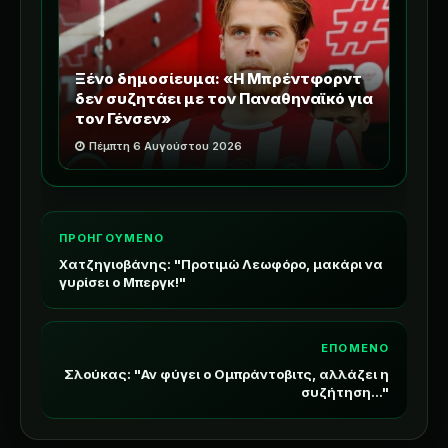
Ξένο δημοσίευμα: «Η Μπρέντφορντ
δεν συζητάει με τον Παναθηναϊκό για
τον Γένσεν»
Πέμπτη 6 Αυγούστου 2026
ΠΡΟΗΓΟΥΜΕΝΟ
Χατζηγιοβάνης: "Προτιμώ Λεωφόρο, μακάρι να
γυρίσει ο Μπεργκ!"
ΕΠΟΜΕΝΟ
Σλούκας: "Αν φύγει ο Ομπράντοβιτς, αλλάζει η
συζήτηση..."