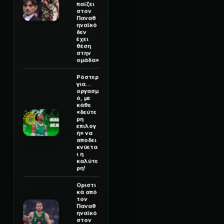
παίζει
στον
Παναθ
ηναϊκό
δεν
έχει
θέση
στην
ομάδα»
Ρόστερ
για...
οργασμ
ό, με
κάθε
«δεύτε
ρη
επιλογ
ή» να
αποδει
κνύετα
ι η
καλύτε
ρη!
Οριστι
κά από
τον
Παναθ
ηναϊκό
στον