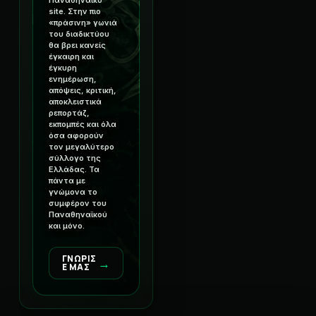
Παναθηναϊκό
site. Στην πιο
«πράσινη» γωνιά
του διαδικτύου
θα βρει κανείς
έγκαιρη και
έγκυρη
ενημέρωση,
απόψεις, κριτική,
αποκλειστικά
ρεπορτάζ,
εκπομπές και όλα
όσα αφορούν
τον μεγαλύτερο
σύλλογο της
Ελλάδας. Τα
πάντα με
γνώμονα το
συμφέρον του
Παναθηναϊκού
και μόνο.
ΓΝΩΡΙΣ
→
Ε ΜΑΣ