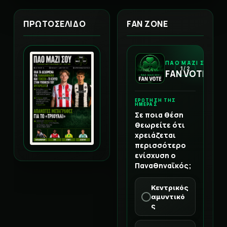
ΠΡΩΤΟΣΕΛΙΔΟ
FAN ZONE
ΠΑΟ ΜΑΖΙ ΣΟΥ
1 / 2
FAN VOTE
ΕΡΩΤΗΣΗ ΤΗΣ
ΗΜΕΡΑΣ
Σε ποια θέση
θεωρείτε ότι
χρειάζεται
περισσότερο
ενίσχυση ο
Παναθηναϊκός;
Κεντρικός
αμυντικό
ς