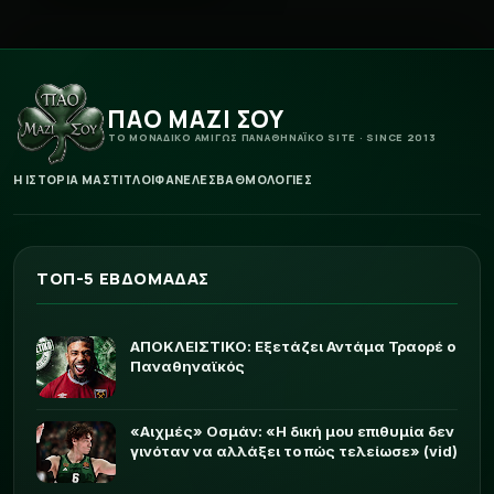
ΠΑΟ ΜΑΖΙ ΣΟΥ
ΤΟ ΜΟΝΑΔΙΚΟ ΑΜΙΓΩΣ ΠΑΝΑΘΗΝΑΪΚΟ SITE · SINCE 2013
Η ΙΣΤΟΡΙΑ ΜΑΣ
ΤΙΤΛΟΙ
ΦΑΝΕΛΕΣ
ΒΑΘΜΟΛΟΓΙΕΣ
ΤΟΠ-5 ΕΒΔΟΜΑΔΑΣ
ΑΠΟΚΛΕΙΣΤΙΚΟ: Εξετάζει Αντάμα Τραορέ ο
Παναθηναϊκός
«Αιχμές» Οσμάν: «Η δική μου επιθυμία δεν
γινόταν να αλλάξει το πώς τελείωσε» (vid)