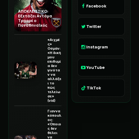
Facebook
ΑΠΟΚΛΕΙΣΤΙΚΟ:
Εξετάζει Αντάμα
Τραορέ ο
Παναθηναϊκός
Twitter
«Αιχμέ
ς»
Instagram
Οσμάν:
«Η δική
μου
επιθυμί
α δεν
YouTube
γινότα
ν να
αλλάξε
ι το
TikTok
πώς
τελείω
σε»
(vid)
Γιαννα
κόπουλ
ος:
«Όποιο
ς δεν
θέλει
να