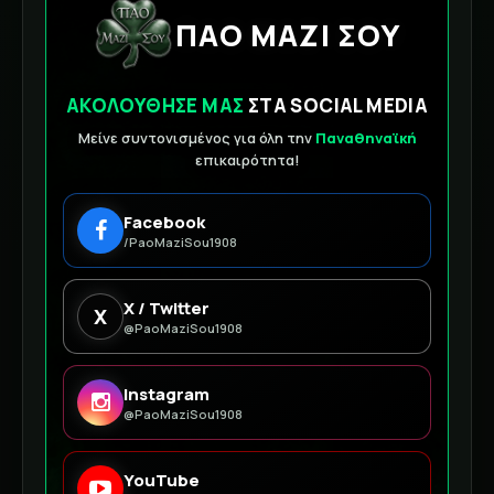
ΠΑΟ ΜΑΖΙ ΣΟΥ
ΑΚΟΛΟΥΘΗΣΕ ΜΑΣ
ΣΤΑ SOCIAL MEDIA
Μείνε συντονισμένος για όλη την
Παναθηναϊκή
επικαιρότητα!
Facebook
/PaoMaziSou1908
X / Twitter
X
@PaoMaziSou1908
Instagram
@PaoMaziSou1908
YouTube