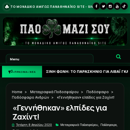
☘
ΤΟ ΜΟΝΑΔΙΚΟ ΑΜΙΓΩΣ ΠΑΝΑΘΗΝΑΪΚΟ SITE - SINCE 2013
☘
ΠΡΑΣΙΝΗ ΦΩΝΗ: ΤΟ ΠΑΡΑΣΚΗΝΙΟ ΓΙΑ ΛΙΒΑΪ ΓΚΑΡΣΙΑ ΚΑΙ ΤΟ Σ
«ΠΡΑΣΙΝΑ» ΝΕΑ
Home
>
Μεταγραφικά Ποδοσφαίρου
>
Ποδόσφαιρο
>
Ποδόσφαιρο Ανδρών
>
«Γεννήθηκαν» ελπίδες για Ζαχίντ!
«Γεννήθηκαν» ελπίδες για
Ζαχίντ!
Τετάρτη 8 Απριλίου 2020
Μεταγραφικά Ποδοσφαίρου
,
Ποδόσφαιρο
,