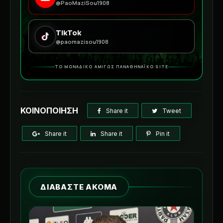
@PaoMaziSou1908
TikTok
@paomazisou1908
ΤΟ ΜΟΝΑΔΙΚΟ ΑΜΙΓΩΣ ΠΑΝΑΘΗΝΑΪΚΟ SITE
ΚΟΙΝΟΠΟΙΗΣΗ
Share it
Tweet
Share it
Share it
Pin it
ΔΙΑΒΑΣΤΕ ΑΚΟΜΑ