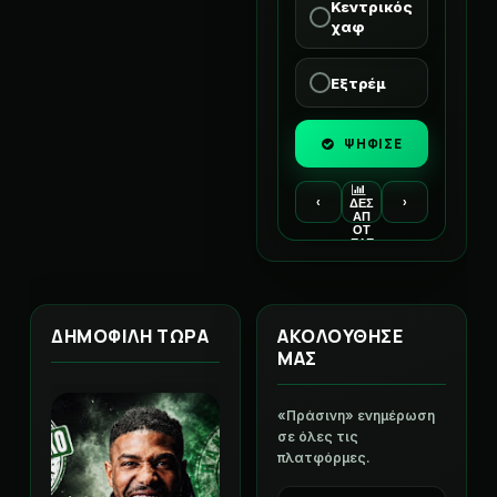
Κεντρικός
χαφ
Εξτρέμ
ΨΗΦΙΣΕ
‹
›
ΔΕΣ
ΑΠ
ΟΤ
ΕΛΕ
ΣΜ
ΑΤΑ
ΔΗΜΟΦΙΛΗ ΤΩΡΑ
ΑΚΟΛΟΥΘΗΣΕ
ΜΑΣ
«Πράσινη» ενημέρωση
σε όλες τις
πλατφόρμες.