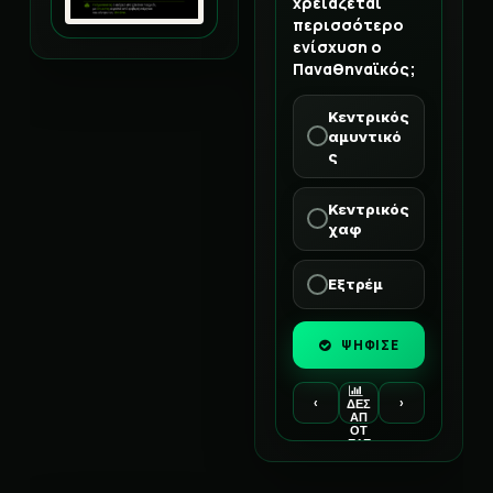
χρειάζεται
περισσότερο
ενίσχυση ο
Παναθηναϊκός;
Κεντρικός
αμυντικό
ς
Κεντρικός
χαφ
Εξτρέμ
ΨΗΦΙΣΕ
‹
›
ΔΕΣ
ΑΠ
ΟΤ
ΕΛΕ
ΣΜ
ΑΤΑ