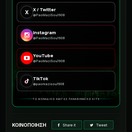
X / Twitter
X
@PaoMaziSou1908
Instagram
@PaoMaziSou1908
YouTube
@PaoMaziSou1908
TikTok
@paomazisou1908
ΤΟ ΜΟΝΑΔΙΚΟ ΑΜΙΓΩΣ ΠΑΝΑΘΗΝΑΪΚΟ SITE
ΚΟΙΝΟΠΟΙΗΣΗ
Share it
Tweet