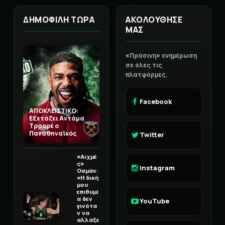
ΔΗΜΟΦΙΛΗ ΤΩΡΑ
ΑΚΟΛΟΥΘΗΣΕ
ΜΑΣ
«Πράσινη» ενημέρωση
σε όλες τις
πλατφόρμες.
Facebook
ΑΠΟΚΛΕΙΣΤΙΚΟ:
Εξετάζει Αντάμα
Τραορέ ο
Παναθηναϊκός
Twitter
«Αιχμέ
ς»
Instagram
Οσμάν:
«Η δική
μου
επιθυμί
α δεν
YouTube
γινότα
ν να
αλλάξε