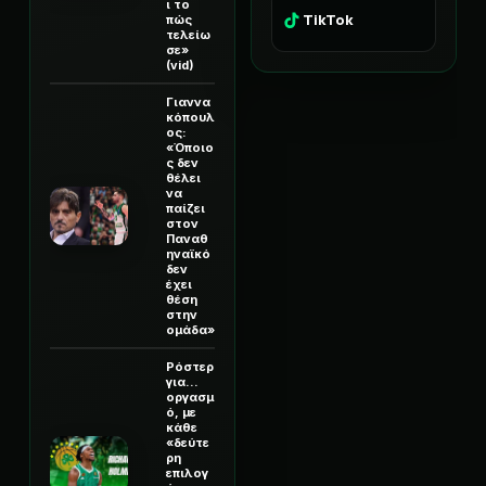
ι το
TikTok
πώς
τελείω
σε»
(vid)
Γιαννα
κόπουλ
ος:
«Όποιο
ς δεν
θέλει
να
παίζει
στον
Παναθ
ηναϊκό
δεν
έχει
θέση
στην
ομάδα»
Ρόστερ
για...
οργασμ
ό, με
κάθε
«δεύτε
ρη
επιλογ