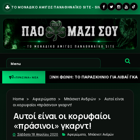
☘
ΤΟ ΜΟΝΑΔΙΚΟ ΑΜΙΓΩΣ ΠΑΝΑΘΗΝΑΪΚΟ SITE - SINCE 2013
☘
ΠΡΑΣΙΝΗ ΦΩΝΗ: ΤΟ ΠΑΡΑΣΚΗΝΙΟ ΓΙΑ ΛΙΒΑΪ ΓΚΑΡΣΙΑ ΚΑΙ ΤΟ Σ
«ΠΡΑΣΙΝΑ» ΝΕΑ
Home
>
Αφιερώματα
>
Μπάσκετ Ανδρών
>
Αυτοί είναι
οι κορυφαίοι «πράσινοι» γκαρντ!
Αυτοί είναι οι κορυφαίοι
«πράσινοι» γκαρντ!
Σάββατο 18 Απριλίου 2020
Αφιερώματα
,
Μπάσκετ Ανδρών