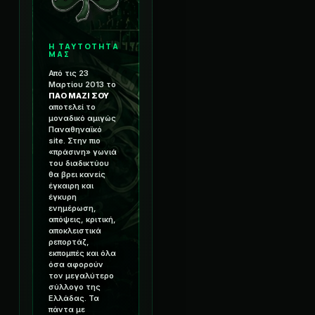
Η ΤΑΥΤΟΤΗΤΑ
ΜΑΣ
Από τις 23
Μαρτίου 2013 το
ΠΑΟ ΜΑΖΙ ΣΟΥ
αποτελεί το
μοναδικό αμιγώς
Παναθηναϊκό
site. Στην πιο
«πράσινη» γωνιά
του διαδικτύου
θα βρει κανείς
έγκαιρη και
έγκυρη
ενημέρωση,
απόψεις, κριτική,
αποκλειστικά
ρεπορτάζ,
εκπομπές και όλα
όσα αφορούν
τον μεγαλύτερο
σύλλογο της
Ελλάδας. Τα
πάντα με