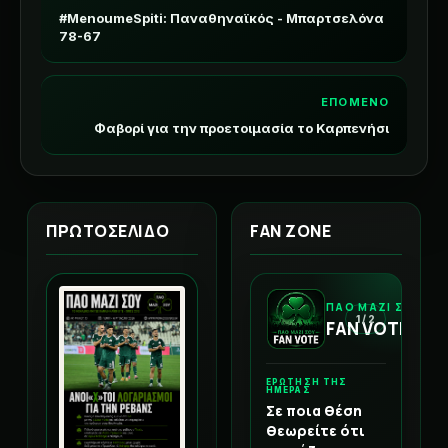
#MenoumeSpiti: Παναθηναϊκός - Μπαρτσελόνα
78-67
ΕΠΟΜΕΝΟ
Φαβορί για την προετοιμασία το Καρπενήσι
ΠΡΩΤΟΣΕΛΙΔΟ
FAN ZONE
ΠΑΟ ΜΑΖΙ ΣΟΥ
1 / 2
FAN VOTE
ΕΡΩΤΗΣΗ ΤΗΣ
ΗΜΕΡΑΣ
Σε ποια θέση
θεωρείτε ότι