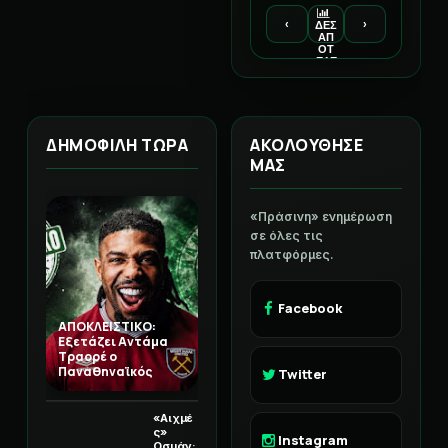
‹
›
ΔΕΣ
ΑΠ
ΟΤ
ΕΛΕ
ΣΜ
ΑΤΑ
ΔΗΜΟΦΙΛΗ ΤΩΡΑ
ΑΚΟΛΟΥΘΗΣΕ
ΜΑΣ
«Πράσινη» ενημέρωση
σε όλες τις
πλατφόρμες.
Facebook
ΑΠΟΚΛΕΙΣΤΙΚΟ:
Εξετάζει Αντάμα
Τραορέ ο
Παναθηναϊκός
Twitter
«Αιχμέ
ς»
Instagram
Οσμάν: