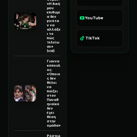
«Η δική
μου
επιθυμί
α δεν
YouTube
γινότα
ν να
αλλάξε
ι το
TikTok
πώς
τελείω
σε»
(vid)
Γιαννα
κόπουλ
ος:
«Όποιο
ς δεν
θέλει
να
παίζει
στον
Παναθ
ηναϊκό
δεν
έχει
θέση
στην
ομάδα»
Ρόστερ