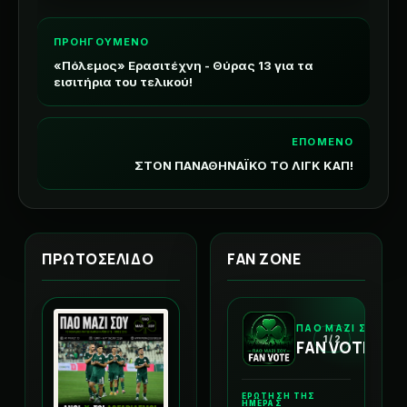
ΠΡΟΗΓΟΥΜΕΝΟ
«Πόλεμος» Ερασιτέχνη - Θύρας 13 για τα
εισιτήρια του τελικού!
ΕΠΟΜΕΝΟ
ΣΤΟΝ ΠΑΝΑΘΗΝΑΪΚΟ ΤΟ ΛΙΓΚ ΚΑΠ!
ΠΡΩΤΟΣΕΛΙΔΟ
FAN ZONE
ΠΑΟ ΜΑΖΙ ΣΟΥ
1 / 2
FAN VOTE
ΕΡΩΤΗΣΗ ΤΗΣ
ΗΜΕΡΑΣ