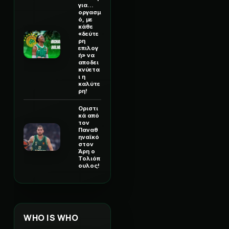
για...
οργασμ
ό, με
κάθε
«δεύτε
ρη
επιλογ
ή» να
αποδει
κνύετα
ι η
καλύτε
ρη!
Οριστι
κά από
τον
Παναθ
ηναϊκό
στον
Άρη ο
Τολιόπ
ουλος!
WHO IS WHO