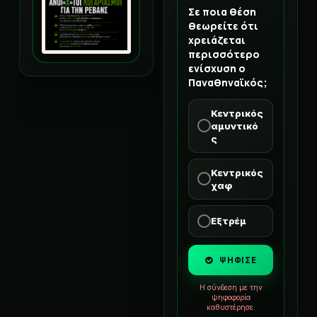
Σε ποια θέση
θεωρείτε ότι
χρειάζεται
περισσότερο
ενίσχυση ο
Παναθηναϊκός;
Κεντρικός
αμυντικό
ς
Κεντρικός
χαφ
Εξτρέμ
ΨΗΦΙΣΕ
Η σύνδεση με την
ψηφοφορία
καθυστέρησε.