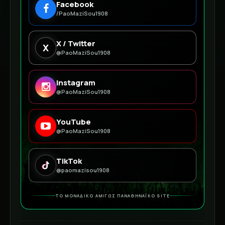
Facebook
/PaoMaziSou1908
X / Twitter
X
@PaoMaziSou1908
Instagram
@PaoMaziSou1908
YouTube
@PaoMaziSou1908
TikTok
@paomazisou1908
ΤΟ ΜΟΝΑΔΙΚΟ ΑΜΙΓΩΣ ΠΑΝΑΘΗΝΑΪΚΟ SITE