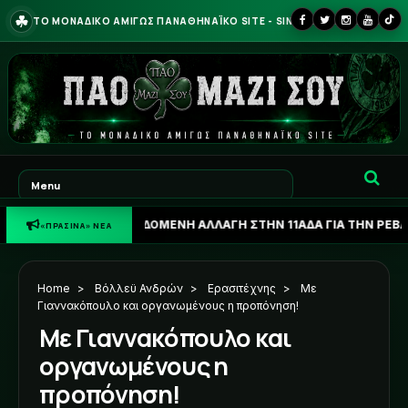
☘
ΤΟ ΜΟΝΑΔΙΚΟ ΑΜΙΓΩΣ ΠΑΝΑΘΗΝΑΪΚΟ SITE - SINCE 2013
Σ: Η ΔΕΔΟΜΕΝΗ ΑΛΛΑΓΗ ΣΤΗΝ 11ΑΔΑ ΓΙΑ ΤΗΝ ΡΕΒΑΝΣ ΜΕ ΤΣΣΚΑ 
«ΠΡΑΣΙΝΑ» ΝΕΑ
Home
>
Βόλλεϋ Ανδρών
>
Ερασιτέχνης
>
Με
Γιαννακόπουλο και οργανωμένους η προπόνηση!
Με Γιαννακόπουλο και
οργανωμένους η
προπόνηση!