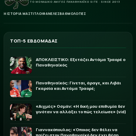
ΤΟ ΜΟΝΑΔΙΚΟ ΑΜΙΓΩΣ ΠΑΝΑΘΗΝΑΪΚΟ SITE · SINCE 2013
Η ΙΣΤΟΡΙΑ ΜΑΣ
ΤΙΤΛΟΙ
ΦΑΝΕΛΕΣ
ΒΑΘΜΟΛΟΓΙΕΣ
ΤΟΠ-5 ΕΒΔΟΜΑΔΑΣ
ΑΠΟΚΛΕΙΣΤΙΚΟ: Εξετάζει Αντάμα Τραορέ ο
Παναθηναϊκός
Παναθηναϊκός: Γίνεται, άραγε, και Λιβάι
Γκαρσία και Αντάμα Τραορέ;
«Αιχμές» Οσμάν: «Η δική μου επιθυμία δεν
γινόταν να αλλάξει το πώς τελείωσε» (vid)
Γιαννακόπουλος: «Όποιος δεν θέλει να
παίζει στον Παναθηναϊκό δεν έχει θέση