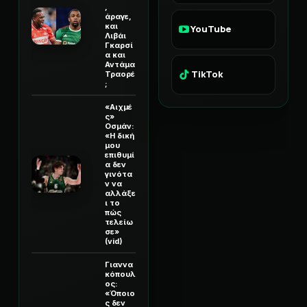
,
άραγε,
και
YouTube
Λιβάι
Γκαρσί
α και
Αντάμα
TikTok
Τραορέ
;
«Αιχμέ
ς»
Οσμάν:
«Η δική
μου
επιθυμί
α δεν
γινότα
ν να
αλλάξε
ι το
πώς
τελείω
σε»
(vid)
Γιαννα
κόπουλ
ος:
«Όποιο
ς δεν