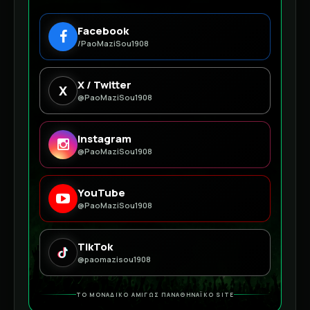
Facebook
/PaoMaziSou1908
X / Twitter
X
@PaoMaziSou1908
Instagram
@PaoMaziSou1908
YouTube
@PaoMaziSou1908
TikTok
@paomazisou1908
ΤΟ ΜΟΝΑΔΙΚΟ ΑΜΙΓΩΣ ΠΑΝΑΘΗΝΑΪΚΟ SITE