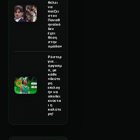
θέλει
να
παίζει
στον
Παναθ
ηναϊκό
δεν
έχει
θέση
στην
ομάδα»
Ρόστερ
για...
οργασμ
ό, με
κάθε
«δεύτε
ρη
επιλογ
ή» να
αποδει
κνύετα
ι η
καλύτε
ρη!