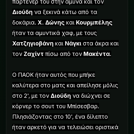
παρτενέρ του στην άμυνα και τον
Διούδη
να ξεκινά κάτω από τα
δοκάρια.
Χ.
Δώνης
και
Κουρμπέλης
ήταν τα αμυντικά χαφ, με τους
Χατζηγιοβάνη
και
Νάγκι
στα άκρα και
τον
Ζαχίντ
πίσω από τον
Μακέντα
.
Ο ΠΑΟΚ ήταν αυτός που μπήκε
καλύτερα στο ματς και απείλησε μόλις
στο 2', με τον
Διούδη
να διώχνει σε
κόρνερ το σουτ του Μπίσεσβαρ.
Πλησιάζοντας στο 10', ένα δίλεπτο
ήταν αρκετό για να τελειώσει οριστικά