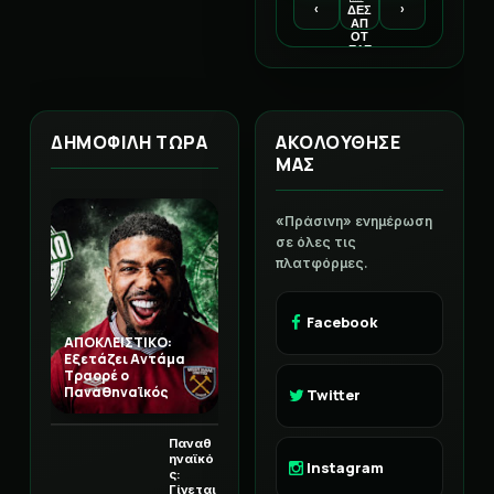
‹
›
ΔΕΣ
ΑΠ
ΟΤ
ΕΛΕ
ΣΜ
ΑΤΑ
ΔΗΜΟΦΙΛΗ ΤΩΡΑ
ΑΚΟΛΟΥΘΗΣΕ
ΜΑΣ
«Πράσινη» ενημέρωση
σε όλες τις
πλατφόρμες.
Facebook
ΑΠΟΚΛΕΙΣΤΙΚΟ:
Εξετάζει Αντάμα
Τραορέ ο
Παναθηναϊκός
Twitter
Παναθ
ηναϊκό
Instagram
ς:
Γίνεται