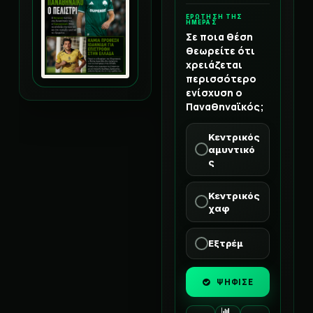
ΕΡΩΤΗΣΗ ΤΗΣ
ΗΜΕΡΑΣ
Σε ποια θέση
θεωρείτε ότι
χρειάζεται
περισσότερο
ενίσχυση ο
Παναθηναϊκός;
Κεντρικός
αμυντικό
ς
Κεντρικός
χαφ
Εξτρέμ
ΨΗΦΙΣΕ