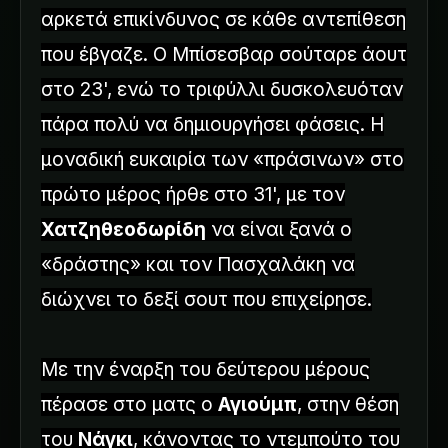
αρκετά επικίνδυνος σε κάθε αντεπίθεση
που έβγαζε. Ο Μπίσεσβαρ σούταρε άουτ
στο 23', ενώ το τριφύλλι δυσκολευόταν
πάρα πολύ να δημιουργήσει φάσεις. Η
μοναδική ευκαιρία των «πράσινων» στο
πρώτο μέρος ήρθε στο 31', με τον
Χατζηθεοδωρίδη
να είναι ξανά ο
«δράστης» και τον Πασχαλάκη να
διώχνει το δεξί σουτ που επιχείρησε.
Με την έναρξη του δεύτερου μέρους
πέρασε στο ματς ο
Αγιούμπ
, στην θέση
του
Νάγκι
, κάνοντας το ντεμπούτο του