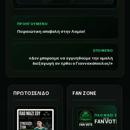
ΠΡΟΗΓΟΥΜΕΝΟ
Πειραιώτικη αποβολή στην Λαμία!
ΕΠΟΜΕΝΟ
«Δεν μπορούμε να εγγυηθούμε την ομαλή
διεξαγωγή αν έρθει ο Γιαννακόπουλος!»
ΠΡΩΤΟΣΕΛΙΔΟ
FAN ZONE
ΠΑΟ ΜΑΖΙ ΣΟΥ
1 / 2
FAN VOTE