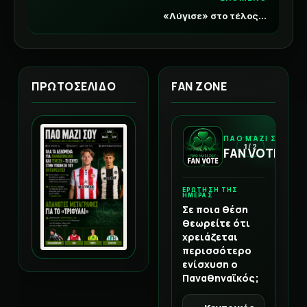
«Λύγισε» στο τέλος...
ΠΡΩΤΟΣΕΛΙΔΟ
FAN ZONE
ΠΑΟ ΜΑΖΙ ΣΟΥ
1 / 2
FAN VOTE
ΕΡΩΤΗΣΗ ΤΗΣ
ΗΜΕΡΑΣ
Σε ποια θέση
θεωρείτε ότι
χρειάζεται
περισσότερο
ενίσχυση ο
Παναθηναϊκός;