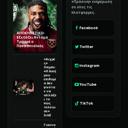
«Πράσινη» ενημέρωση
σε όλες τις
πλατφόρμες.
Facebook
ΑΠΟΚΛΕΙΣΤΙΚΟ:
Εξετάζει Αντάμα
Τραορέ ο
Παναθηναϊκός
Twitter
«Αιχμέ
ς»
Instagram
Οσμάν:
«Η δική
μου
επιθυμί
α δεν
YouTube
γινότα
ν να
αλλάξε
ι το
TikTok
πώς
τελείω
σε»
(vid)
Γιαννα