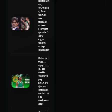
κόπουλ
ος:
«Όποιο
ς δεν
θέλει
να
παίζει
στον
Παναθ
ηναϊκό
δεν
έχει
θέση
στην
ομάδα»
Ρόστερ
για...
οργασμ
ό, με
κάθε
«δεύτε
ρη
επιλογ
ή» να
αποδει
κνύετα
ι η
καλύτε
ρη!