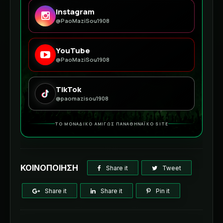
Instagram
@PaoMaziSou1908
YouTube
@PaoMaziSou1908
TikTok
@paomazisou1908
ΤΟ ΜΟΝΑΔΙΚΟ ΑΜΙΓΩΣ ΠΑΝΑΘΗΝΑΪΚΟ SITE
ΚΟΙΝΟΠΟΙΗΣΗ
Share it
Tweet
Share it
Share it
Pin it