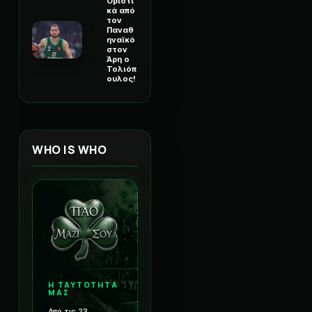
Οριστι
κά από
τον
Παναθ
ηναϊκό
στον
Άρη ο
Τολιόπ
ουλος!
WHO IS WHO
Η ΤΑΥΤΟΤΗΤΑ
ΜΑΣ
Από τις 23