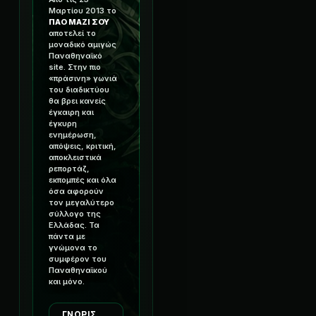
Μαρτίου 2013 το
ΠΑΟ ΜΑΖΙ ΣΟΥ
αποτελεί το
μοναδικό αμιγώς
Παναθηναϊκό
site. Στην πιο
«πράσινη» γωνιά
του διαδικτύου
θα βρει κανείς
έγκαιρη και
έγκυρη
ενημέρωση,
απόψεις, κριτική,
αποκλειστικά
ρεπορτάζ,
εκπομπές και όλα
όσα αφορούν
τον μεγαλύτερο
σύλλογο της
Ελλάδας. Τα
πάντα με
γνώμονα το
συμφέρον του
Παναθηναϊκού
και μόνο.
ΓΝΩΡΙΣ