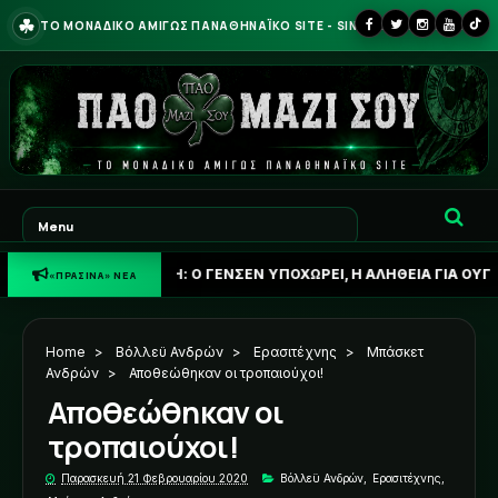
☘
ΤΟ ΜΟΝΑΔΙΚΟ ΑΜΙΓΩΣ ΠΑΝΑΘΗΝΑΪΚΟ SITE - SINCE 2013
ΙΝΗ ΦΩΝΗ: Ο ΓΕΝΣΕΝ ΥΠΟΧΩΡΕΙ, Η ΑΛΗΘΕΙΑ ΓΙΑ ΟΥΓΚΡΕΣΙΤΣ ΚΑΙ
«ΠΡΑΣΙΝΑ» ΝΕΑ
Home
>
Βόλλεϋ Ανδρών
>
Ερασιτέχνης
>
Μπάσκετ
Ανδρών
>
Αποθεώθηκαν οι τροπαιούχοι!
Αποθεώθηκαν οι
τροπαιούχοι!
Παρασκευή 21 Φεβρουαρίου 2020
Βόλλεϋ Ανδρών
,
Ερασιτέχνης
,