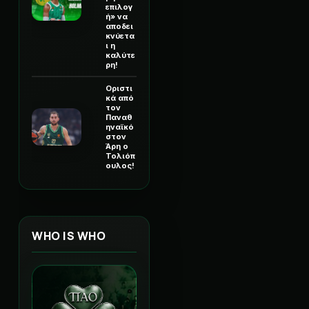
επιλογ
ή» να
αποδει
κνύετα
ι η
καλύτε
ρη!
Οριστι
κά από
τον
Παναθ
ηναϊκό
στον
Άρη ο
Τολιόπ
ουλος!
WHO IS WHO