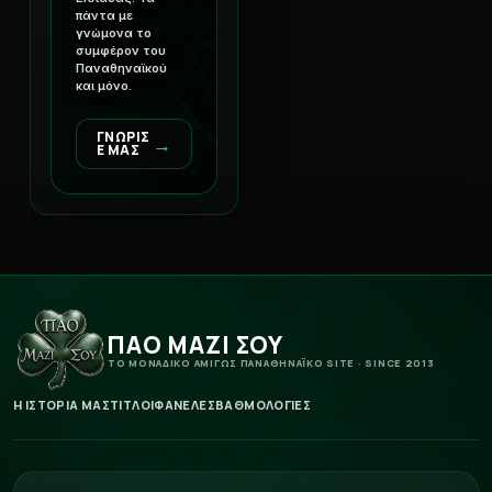
πάντα με
γνώμονα το
συμφέρον του
Παναθηναϊκού
και μόνο.
ΓΝΩΡΙΣ
→
Ε ΜΑΣ
ΠΑΟ ΜΑΖΙ ΣΟΥ
ΤΟ ΜΟΝΑΔΙΚΟ ΑΜΙΓΩΣ ΠΑΝΑΘΗΝΑΪΚΟ SITE · SINCE 2013
Η ΙΣΤΟΡΙΑ ΜΑΣ
ΤΙΤΛΟΙ
ΦΑΝΕΛΕΣ
ΒΑΘΜΟΛΟΓΙΕΣ