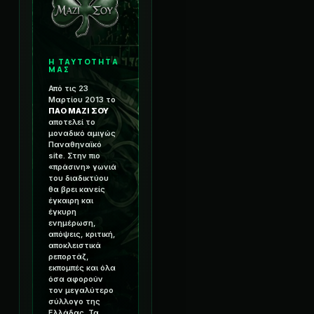
Η ΤΑΥΤΟΤΗΤΑ
ΜΑΣ
Από τις 23
Μαρτίου 2013 το
ΠΑΟ ΜΑΖΙ ΣΟΥ
αποτελεί το
μοναδικό αμιγώς
Παναθηναϊκό
site. Στην πιο
«πράσινη» γωνιά
του διαδικτύου
θα βρει κανείς
έγκαιρη και
έγκυρη
ενημέρωση,
απόψεις, κριτική,
αποκλειστικά
ρεπορτάζ,
εκπομπές και όλα
όσα αφορούν
τον μεγαλύτερο
σύλλογο της
Ελλάδας. Τα