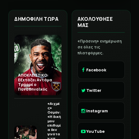
ΑΤΑ
ΔΗΜΟΦΙΛΗ ΤΩΡΑ
ΑΚΟΛΟΥΘΗΣΕ
ΜΑΣ
«Πράσινη» ενημέρωση
σε όλες τις
πλατφόρμες.
Facebook
ΑΠΟΚΛΕΙΣΤΙΚΟ:
Εξετάζει Αντάμα
Τραορέ ο
Παναθηναϊκός
Twitter
«Αιχμέ
ς»
Instagram
Οσμάν:
«Η δική
μου
επιθυμί
α δεν
YouTube
γινότα
ν να