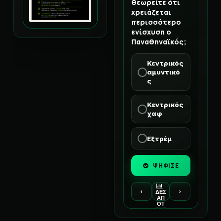
θεωρείτε ότι
χρειάζεται
περισσότερο
ενίσχυση ο
Παναθηναϊκός;
Κεντρικός
αμυντικό
ς
Κεντρικός
χαφ
Εξτρέμ
ΨΗΦΙΣΕ
‹
›
ΔΕΣ
ΑΠ
ΟΤ
ΕΛΕ
ΣΜ