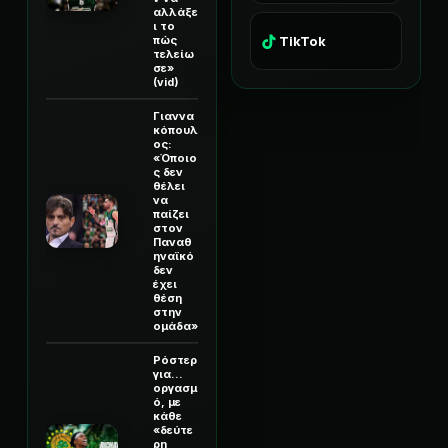
αλλάξε
ι το
TikTok
πώς
τελείω
σε»
(vid)
Γιαννα
κόπουλ
ος:
«Όποιο
ς δεν
θέλει
να
παίζει
στον
Παναθ
ηναϊκό
δεν
έχει
θέση
στην
ομάδα»
Ρόστερ
για...
οργασμ
ό, με
κάθε
«δεύτε
ρη