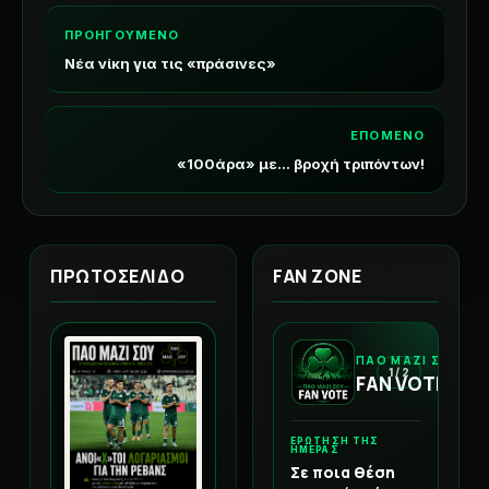
ΠΡΟΗΓΟΥΜΕΝΟ
Νέα νίκη για τις «πράσινες»
ΕΠΟΜΕΝΟ
«100άρα» με... βροχή τριπόντων!
ΠΡΩΤΟΣΕΛΙΔΟ
FAN ZONE
ΠΑΟ ΜΑΖΙ ΣΟΥ
1 / 2
FAN VOTE
ΕΡΩΤΗΣΗ ΤΗΣ
ΗΜΕΡΑΣ
Σε ποια θέση