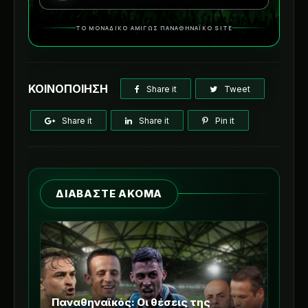
ΤΟ ΜΟΝΑΔΙΚΟ ΑΜΙΓΩΣ ΠΑΝΑΘΗΝΑΪΚΟ SITE
ΚΟΙΝΟΠΟΙΗΣΗ
Share it
Tweet
Share it
Share it
Pin it
ΔΙΑΒΑΣΤΕ ΑΚΟΜΑ
Παναθηναϊκός: Οι θέσεις της