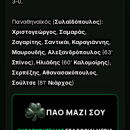
3-0.
Παναθηναϊκός (
Συλαϊδόπουλος
):
Χριστογεώργος
,
Σαμαράς
,
Ζαγαρίτης
,
Σαντικάι
,
Καραγιάννης
,
Μαυρουδής
,
Αλεξανδρόπουλος
(63'
Σπίνος
),
Ηλιάδης
(60'
Καλομοίρης
),
Σερπέζης
,
Αθανασακόπουλος
,
Σούλτσε
(81'
Νιάρχος
)
ΠΑΟ ΜΑΖΙ ΣΟΥ