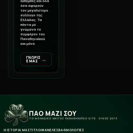
εκπομπές και όλα
όσα αφορούν
τον μεγαλύτερο
σύλλογο της
Ελλάδας. Τα
πάντα με
γνώμονα το
συμφέρον του
Παναθηναϊκού
και μόνο.
ΓΝΩΡΙΣ
→
Ε ΜΑΣ
ΠΑΟ ΜΑΖΙ ΣΟΥ
ΤΟ ΜΟΝΑΔΙΚΟ ΑΜΙΓΩΣ ΠΑΝΑΘΗΝΑΪΚΟ SITE · SINCE 2013
Η ΙΣΤΟΡΙΑ ΜΑΣ
ΤΙΤΛΟΙ
ΦΑΝΕΛΕΣ
ΒΑΘΜΟΛΟΓΙΕΣ