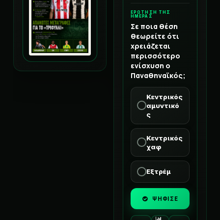
ΕΡΩΤΗΣΗ ΤΗΣ
ΗΜΕΡΑΣ
Σε ποια θέση
θεωρείτε ότι
χρειάζεται
περισσότερο
ενίσχυση ο
Παναθηναϊκός;
Κεντρικός
αμυντικό
ς
Κεντρικός
χαφ
Εξτρέμ
ΨΗΦΙΣΕ