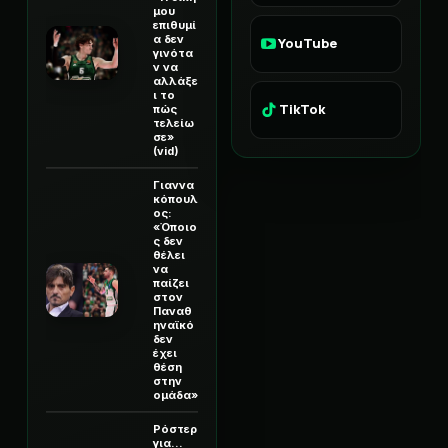
μου
επιθυμί
α δεν
YouTube
γινότα
ν να
αλλάξε
ι το
TikTok
πώς
τελείω
σε»
(vid)
Γιαννα
κόπουλ
ος:
«Όποιο
ς δεν
θέλει
να
παίζει
στον
Παναθ
ηναϊκό
δεν
έχει
θέση
στην
ομάδα»
Ρόστερ
για...