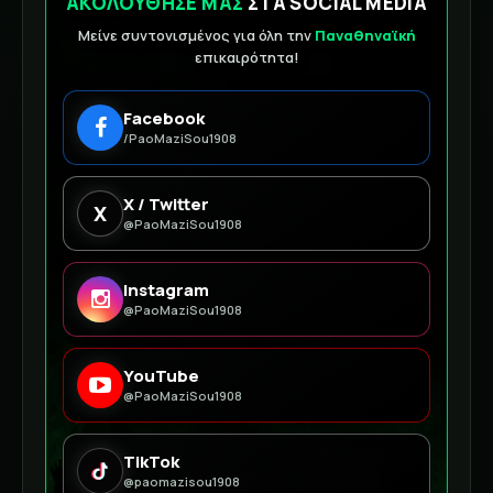
ΑΚΟΛΟΥΘΗΣΕ ΜΑΣ
ΣΤΑ SOCIAL MEDIA
Μείνε συντονισμένος για όλη την
Παναθηναϊκή
επικαιρότητα!
Facebook
/PaoMaziSou1908
X / Twitter
X
@PaoMaziSou1908
Instagram
@PaoMaziSou1908
YouTube
@PaoMaziSou1908
TikTok
@paomazisou1908