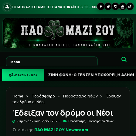
☘
ΤΟ ΜΟΝΑΔΙΚΟ ΑΜΙΓΩΣ ΠΑΝΑΘΗΝΑΪΚΟ SITE - SINCE 2013
☘
ΠΡΑΣΙΝΗ ΦΩΝΗ: Ο ΓΕΝΣΕΝ ΥΠΟΧΩΡΕΙ, Η ΑΛΗΘΕΙΑ ΓΙΑ ΟΥΓΚΡ
«ΠΡΑΣΙΝΑ» ΝΕΑ
Home
>
Ποδόσφαιρο
>
Ποδόσφαιρο Νέων
>
Έδειξαν
τον δρόμο οι Νέοι
Έδειξαν τον δρόμο οι Νέοι
Κυριακή 12 Ιανουαρίου 2020
Ποδόσφαιρο
,
Ποδόσφαιρο Νέων
Συντάκτης:
ΠΑΟ ΜΑΖΙ ΣΟΥ Newsroom