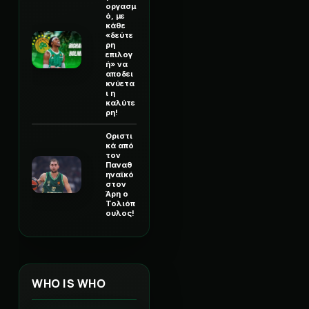
οργασμ
ό, με
κάθε
«δεύτε
ρη
επιλογ
ή» να
αποδει
κνύετα
ι η
καλύτε
ρη!
Οριστι
κά από
τον
Παναθ
ηναϊκό
στον
Άρη ο
Τολιόπ
ουλος!
WHO IS WHO