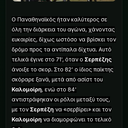
Ο Παναθηναϊκός ήταν καλύτερος σε
όλη την διάρκεια του αγώνα, χάνοντας
ευκαιρίες, δίχως ωστόσο να βρίσκει τον
δρόμο προς τα αντίπαλα δίχτυα. Αυτό
τελικά έγινε στο 71', όταν ο
Σερπέζης
άνοιξε το σκορ. Στο 82' ο ίδιος παίκτης
σκόραρε ξανά, μετά από ασίστ του
Καλομοίρη
, ενώ στο 84'
αντιστράφηκαν οι ρόλοι μεταξύ τους,
με τον
Σερπέζη
να «σερβίρει» και τον
Καλομοίρη
να διαμορφώνει το τελικό