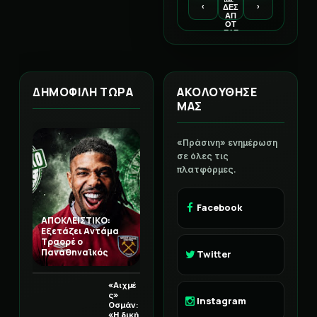
‹
›
ΔΕΣ
ΑΠ
ΟΤ
ΕΛΕ
ΣΜ
ΑΤΑ
ΔΗΜΟΦΙΛΗ ΤΩΡΑ
ΑΚΟΛΟΥΘΗΣΕ
ΜΑΣ
«Πράσινη» ενημέρωση
σε όλες τις
πλατφόρμες.
Facebook
ΑΠΟΚΛΕΙΣΤΙΚΟ:
Εξετάζει Αντάμα
Τραορέ ο
Παναθηναϊκός
Twitter
«Αιχμέ
ς»
Instagram
Οσμάν:
«Η δική