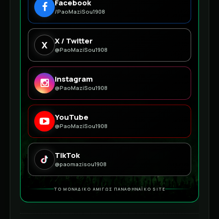
Facebook
/PaoMaziSou1908
X / Twitter
X
@PaoMaziSou1908
Instagram
@PaoMaziSou1908
YouTube
@PaoMaziSou1908
TikTok
@paomazisou1908
ΤΟ ΜΟΝΑΔΙΚΟ ΑΜΙΓΩΣ ΠΑΝΑΘΗΝΑΪΚΟ SITE