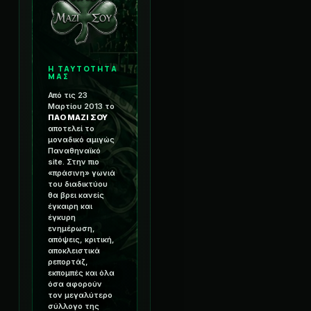
Η ΤΑΥΤΟΤΗΤΑ
ΜΑΣ
Από τις 23
Μαρτίου 2013 το
ΠΑΟ ΜΑΖΙ ΣΟΥ
αποτελεί το
μοναδικό αμιγώς
Παναθηναϊκό
site. Στην πιο
«πράσινη» γωνιά
του διαδικτύου
θα βρει κανείς
έγκαιρη και
έγκυρη
ενημέρωση,
απόψεις, κριτική,
αποκλειστικά
ρεπορτάζ,
εκπομπές και όλα
όσα αφορούν
τον μεγαλύτερο
σύλλογο της