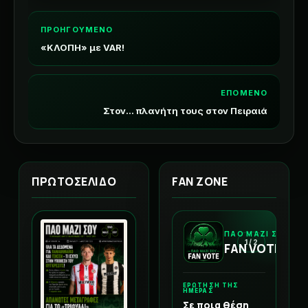
ΠΡΟΗΓΟΥΜΕΝΟ
«ΚΛΟΠΗ» με VAR!
ΕΠΟΜΕΝΟ
Στον... πλανήτη τους στον Πειραιά
ΠΡΩΤΟΣΕΛΙΔΟ
FAN ZONE
ΠΑΟ ΜΑΖΙ ΣΟΥ
1 / 2
FAN VOTE
ΕΡΩΤΗΣΗ ΤΗΣ
ΗΜΕΡΑΣ
Σε ποια θέση