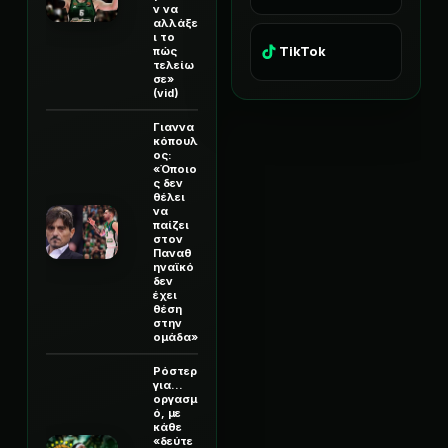
ν να
αλλάξε
ι το
TikTok
πώς
τελείω
σε»
(vid)
Γιαννα
κόπουλ
ος:
«Όποιο
ς δεν
θέλει
να
παίζει
στον
Παναθ
ηναϊκό
δεν
έχει
θέση
στην
ομάδα»
Ρόστερ
για...
οργασμ
ό, με
κάθε
«δεύτε