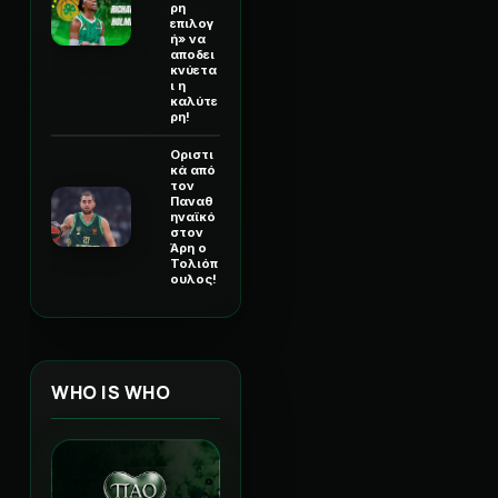
ρη
επιλογ
ή» να
αποδει
κνύετα
ι η
καλύτε
ρη!
Οριστι
κά από
τον
Παναθ
ηναϊκό
στον
Άρη ο
Τολιόπ
ουλος!
WHO IS WHO