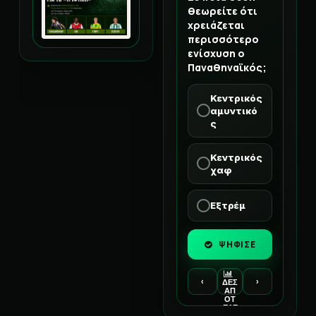
θεωρείτε ότι
χρειάζεται
περισσότερο
ενίσχυση ο
Παναθηναϊκός;
Κεντρικός
αμυντικό
ς
Κεντρικός
χαφ
Εξτρέμ
ΨΗΦΙΣΕ
‹
›
ΔΕΣ
ΑΠ
ΟΤ
ΕΛΕ
ΣΜ