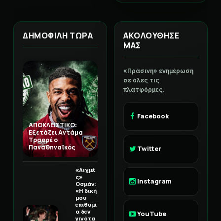
ΑΤΑ
ΔΗΜΟΦΙΛΗ ΤΩΡΑ
ΑΚΟΛΟΥΘΗΣΕ
ΜΑΣ
«Πράσινη» ενημέρωση
σε όλες τις
πλατφόρμες.
Facebook
ΑΠΟΚΛΕΙΣΤΙΚΟ:
Εξετάζει Αντάμα
Τραορέ ο
Παναθηναϊκός
Twitter
«Αιχμέ
ς»
Instagram
Οσμάν:
«Η δική
μου
επιθυμί
α δεν
YouTube
γινότα