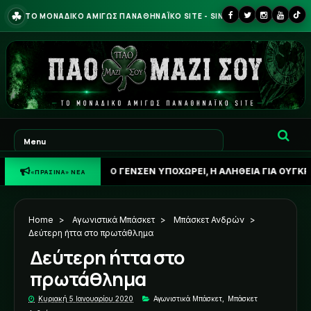
☘
ΤΟ ΜΟΝΑΔΙΚΟ ΑΜΙΓΩΣ ΠΑΝΑΘΗΝΑΪΚΟ SITE - SINCE 2013
Η ΦΩΝΗ: Ο ΓΕΝΣΕΝ ΥΠΟΧΩΡΕΙ, Η ΑΛΗΘΕΙΑ ΓΙΑ ΟΥΓΚΡΕΣΙΤΣ ΚΑΙ Χ
«ΠΡΑΣΙΝΑ» ΝΕΑ
Home
>
Αγωνιστικά Μπάσκετ
>
Μπάσκετ Ανδρών
>
Δεύτερη ήττα στο πρωτάθλημα
Δεύτερη ήττα στο
πρωτάθλημα
Κυριακή 5 Ιανουαρίου 2020
Αγωνιστικά Μπάσκετ
,
Μπάσκετ