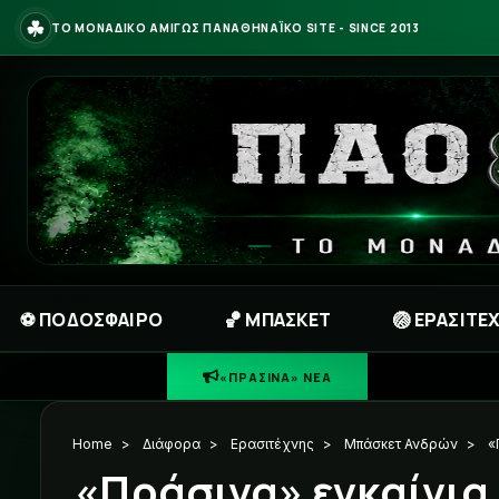
☘
ΤΟ ΜΟΝΑΔΙΚΟ ΑΜΙΓΩΣ ΠΑΝΑΘΗΝΑΪΚΟ SITE - SINCE 2013
⚽ ΠΟΔΟΣΦΑΙΡΟ
🏀 ΜΠΑΣΚΕΤ
🏐 ΕΡΑΣΙΤΕ
«ΠΡΑΣΙΝΑ» ΝΕΑ
Home
>
Διάφορα
>
Ερασιτέχνης
>
Μπάσκετ Ανδρών
>
«
«Πράσινα» εγκαίνια