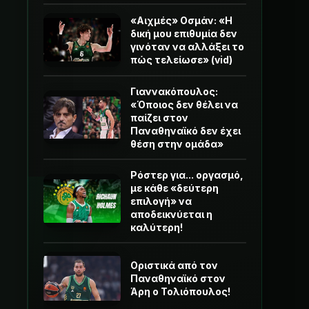
«Αιχμές» Οσμάν: «Η
δική μου επιθυμία δεν
γινόταν να αλλάξει το
πώς τελείωσε» (vid)
Γιαννακόπουλος:
«Όποιος δεν θέλει να
παίζει στον
Παναθηναϊκό δεν έχει
θέση στην ομάδα»
Ρόστερ για... οργασμό,
με κάθε «δεύτερη
επιλογή» να
αποδεικνύεται η
καλύτερη!
Οριστικά από τον
Παναθηναϊκό στον
Άρη ο Τολιόπουλος!