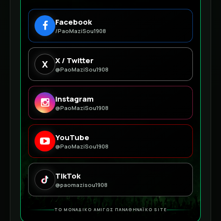
Facebook
/PaoMaziSou1908
X / Twitter
X
@PaoMaziSou1908
Instagram
@PaoMaziSou1908
YouTube
@PaoMaziSou1908
TikTok
@paomazisou1908
ΤΟ ΜΟΝΑΔΙΚΟ ΑΜΙΓΩΣ ΠΑΝΑΘΗΝΑΪΚΟ SITE