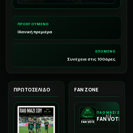
ΠΡΟΗΓΟΥΜΕΝΟ
Ιδανική πρεμιέρα
ΕΠΟΜΕΝΟ
Συνέχεια στις 100άρες
ΠΡΩΤΟΣΕΛΙΔΟ
FAN ZONE
ΠΑΟ ΜΑΖΙ ΣΟΥ
1 / 2
FAN VOTE