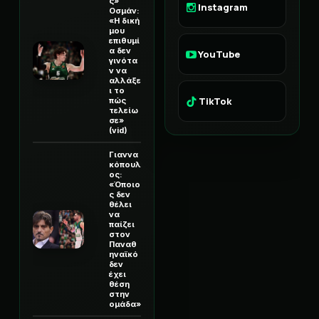
ς»
Instagram
Οσμάν:
«Η δική
μου
επιθυμί
α δεν
YouTube
γινότα
ν να
αλλάξε
ι το
TikTok
πώς
τελείω
σε»
(vid)
Γιαννα
κόπουλ
ος:
«Όποιο
ς δεν
θέλει
να
παίζει
στον
Παναθ
ηναϊκό
δεν
έχει
θέση
στην
ομάδα»