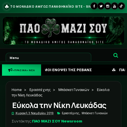
☘
ΤΟ ΜΟΝΑΔΙΚΟ ΑΜΙΓΩΣ ΠΑΝΑΘΗΝΑΪΚΟ SITE - SINCE 2013
☘
 ΛΟΓΑΡΙΑΣΜΟΙ ΕΝΟΨΕΙ ΤΗΣ ΡΕΒΑΝΣ
ΠΑΝΑΘΗΝΑΪΚΟΣ: Η
«ΠΡΑΣΙΝΑ» ΝΕΑ
Home
>
Ερασιτέχνης
>
Μπάσκετ Γυναικών
>
Εύκολα
την Νίκη Λευκάδας
Εύκολα την Νίκη Λευκάδας
Κυριακή 3 Νοεμβρίου 2019
Ερασιτέχνης
,
Μπάσκετ Γυναικών
Συντάκτης:
ΠΑΟ ΜΑΖΙ ΣΟΥ Newsroom