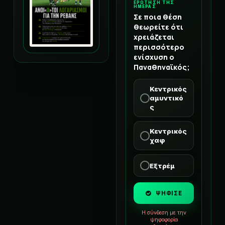
ΕΡΩΤΗΣΗ ΤΗΣ
ΗΜΕΡΑΣ
Σε ποια θέση
θεωρείτε ότι
χρειάζεται
περισσότερο
ενίσχυση ο
Παναθηναϊκός;
Κεντρικός
αμυντικό
ς
Κεντρικός
χαφ
Εξτρέμ
ΨΗΦΙΣΕ
Η σύνδεση με την
ψηφοφορία