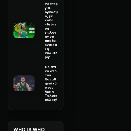
Ρόστερ
για...
οργασμ
ό, με
κάθε
«δεύτε
ρη
επιλογ
ή» να
αποδει
κνύετα
ι η
καλύτε
ρη!
Οριστι
κά από
τον
Παναθ
ηναϊκό
στον
Άρη ο
Τολιόπ
ουλος!
WHO IS WHO