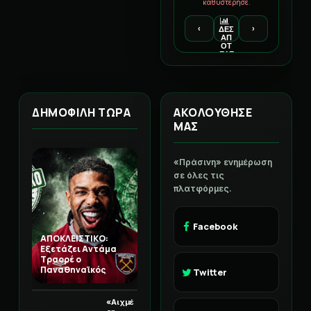
καθυστέρησε.
‹
›
ΔΕΣ
ΑΠ
ΟΤ
ΕΛΕ
ΣΜ
ΑΤΑ
ΔΗΜΟΦΙΛΗ ΤΩΡΑ
ΑΚΟΛΟΥΘΗΣΕ
ΜΑΣ
«Πράσινη» ενημέρωση
σε όλες τις
πλατφόρμες.
Facebook
ΑΠΟΚΛΕΙΣΤΙΚΟ:
Εξετάζει Αντάμα
Τραορέ ο
Παναθηναϊκός
Twitter
«Αιχμέ