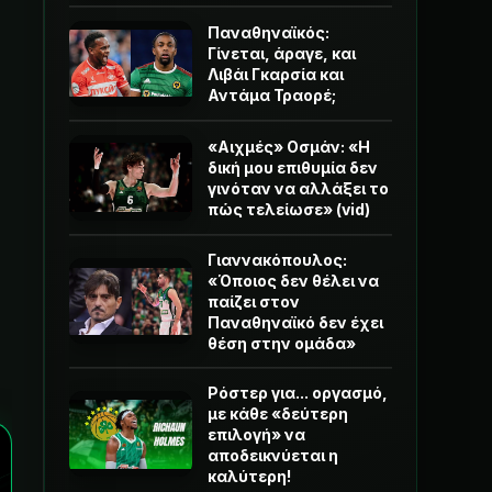
Παναθηναϊκός:
Γίνεται, άραγε, και
Λιβάι Γκαρσία και
Αντάμα Τραορέ;
«Αιχμές» Οσμάν: «Η
δική μου επιθυμία δεν
γινόταν να αλλάξει το
πώς τελείωσε» (vid)
Γιαννακόπουλος:
«Όποιος δεν θέλει να
παίζει στον
Παναθηναϊκό δεν έχει
θέση στην ομάδα»
Ρόστερ για... οργασμό,
με κάθε «δεύτερη
επιλογή» να
αποδεικνύεται η
καλύτερη!