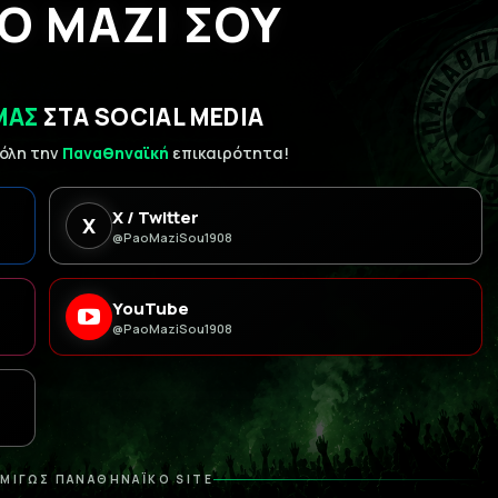
Ο ΜΑΖΙ ΣΟΥ
ΜΑΣ
ΣΤΑ SOCIAL MEDIA
 όλη την
Παναθηναϊκή
επικαιρότητα!
X / Twitter
X
@PaoMaziSou1908
YouTube
@PaoMaziSou1908
ΜΙΓΩΣ ΠΑΝΑΘΗΝΑΪΚΟ SITE