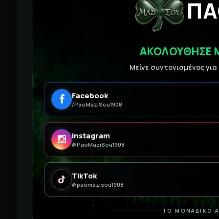
ΠΑ
ΑΚΟΛΟΥΘΗΣΕ 
Μείνε συντονισμένος για
Facebook
/PaoMaziSou1908
Instagram
@PaoMaziSou1908
TikTok
@paomazisou1908
ΤΟ ΜΟΝΑΔΙΚΟ Α