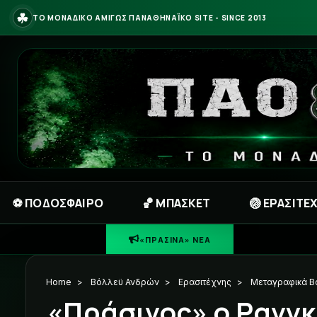
☘
ΤΟ ΜΟΝΑΔΙΚΟ ΑΜΙΓΩΣ ΠΑΝΑΘΗΝΑΪΚΟ SITE - SINCE 2013
⚽ ΠΟΔΟΣΦΑΙΡΟ
🏀 ΜΠΑΣΚΕΤ
🏐 ΕΡΑΣΙΤΕ
«ΠΡΑΣΙΝΑ» ΝΕΑ
Home
>
Βόλλεϋ Ανδρών
>
Ερασιτέχνης
>
Μεταγραφικά Β
«Πράσινος» ο Ρανγκ