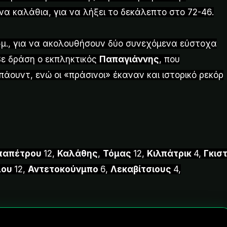
να καλάθια, για να λήξει το δεκάλεπτο στο 72-46.
5μ., για να ακολουθήσουν δύο συνεχόμενα εύστοχα
βε δράση ο εκπληκτικός
Παπαγιάννης
, που
πάουντ, ενώ οι «πράσινοι» έκαναν και ιστορικό ρεκόρ
παπέτρου
12,
Καλάθης
,
Τόμας
12,
Κιλπάτρικ
4,
Γκισ
λου
12,
Αντετοκούνμπο
6,
Λεκαβίτσιους
4,