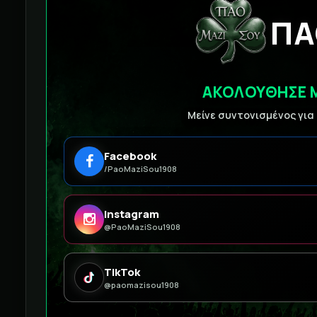
ΠΑ
ΑΚΟΛΟΥΘΗΣΕ 
Μείνε συντονισμένος για
Facebook
/PaoMaziSou1908
Instagram
@PaoMaziSou1908
TikTok
@paomazisou1908