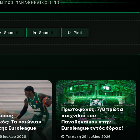
ΜΙΓΩΣ ΠΑΝΑΘΗΝΑΪΚΟ SITE
Share it
Share it
Pin it
Πρωτοφανές: 7/8 πρώτα
ϊκός -
παιχνίδια του
ός: Τα «αιώνια»
Παναθηναϊκού στην
της Euroleague
Euroleague εντός έδρας!
9 Ιουλίου 2026
Τετάρτη 29 Ιουλίου 2026