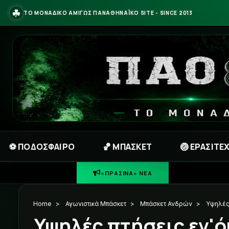
☘
ΤΟ ΜΟΝΑΔΙΚΟ ΑΜΙΓΩΣ ΠΑΝΑΘΗΝΑΪΚΟ SITE - SINCE 2013
⚽ ΠΟΔΟΣΦΑΙΡΟ
🏀 ΜΠΑΣΚΕΤ
🏐 ΕΡΑΣΙΤΕ
☘
«ΠΡΑΣΙΝΑ» ΝΕΑ
Home
>
Αγωνιστικά Μπάσκετ
>
Μπάσκετ Ανδρών
>
Υψηλές 
Υψηλές πτήσεις εν'ό