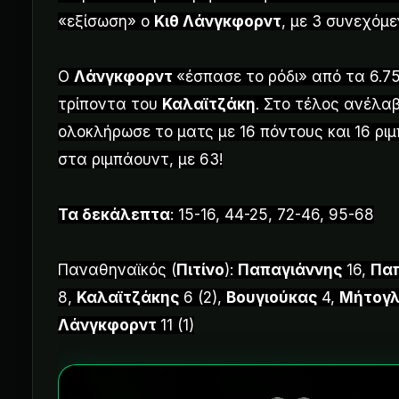
«εξίσωση» ο
Κιθ Λάνγκφορντ
, με 3 συνεχόμε
Ο
Λάνγκφορντ
«έσπασε το ρόδι» από τα 6.7
τρίποντα του
Καλαϊτζάκη
. Στο τέλος ανέλα
ολοκλήρωσε το ματς με 16 πόντους και 16 ριμ
στα ριμπάουντ, με 63!
Τα δεκάλεπτα
: 15-16, 44-25, 72-46, 95-68
Παναθηναϊκός (
Πιτίνο
):
Παπαγιάννης
16,
Πα
8,
Καλαϊτζάκης
6 (2),
Βουγιούκας
4,
Μήτογ
Λάνγκφορντ
11 (1)