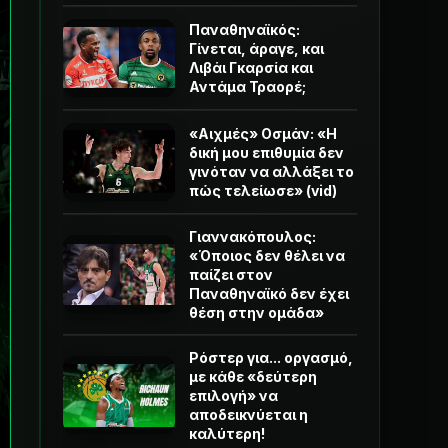
Παναθηναϊκός:
Γίνεται, άραγε, και
Λιβάι Γκαρσία και
Αντάμα Τραορέ;
«Αιχμές» Οσμάν: «Η
δική μου επιθυμία δεν
γινόταν να αλλάξει το
πώς τελείωσε» (vid)
Γιαννακόπουλος:
«Όποιος δεν θέλει να
παίζει στον
Παναθηναϊκό δεν έχει
θέση στην ομάδα»
Ρόστερ για... οργασμό,
με κάθε «δεύτερη
επιλογή» να
αποδεικνύεται η
καλύτερη!