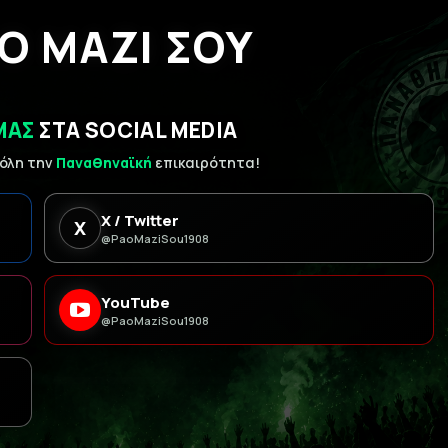
Ο ΜΑΖΙ ΣΟΥ
ΜΑΣ
ΣΤΑ SOCIAL MEDIA
 όλη την
Παναθηναϊκή
επικαιρότητα!
X / Twitter
X
@PaoMaziSou1908
YouTube
@PaoMaziSou1908