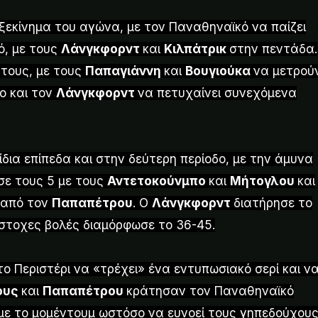
ξεκίνημα του αγώνα, με τον Παναθηναϊκό να παίζει
ό, με τους
Λάνγκφορντ
και
Κιλπάτρικ
στην πεντάδα.
 τους, με τους
Παπαγιάννη
και
Βουγιούκα
να μετρού
ο και τον
Λάνγκφορντ
να πετυχαίνει συνεχόμενα
δια επίπεδα και στην δεύτερη περίοδο, με την άμυνα
σε τους 5 με τους
Αντετοκούνμπο
και
Μήτογλου
και
9 από τον
Παπαπέτρου
. Ο
Λάνγκφορντ
διατήρησε το
στοχες βολές διαμόρφωσε το 36-45.
ο Περιστέρι να «τρέχει» ένα εντυπωσιακό σερί και ν
ους
και
Παπαπέτρου
κράτησαν τον Παναθηναϊκό
με το μομέντουμ ωστόσο να ευνοεί τους γηπεδούχους