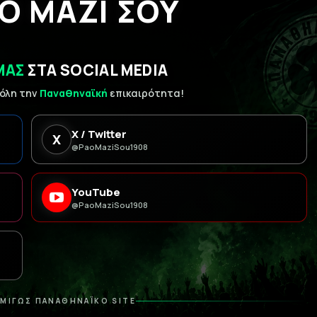
Ο ΜΑΖΙ ΣΟΥ
ΜΑΣ
ΣΤΑ SOCIAL MEDIA
 όλη την
Παναθηναϊκή
επικαιρότητα!
X / Twitter
X
@PaoMaziSou1908
YouTube
@PaoMaziSou1908
ΜΙΓΩΣ ΠΑΝΑΘΗΝΑΪΚΟ SITE