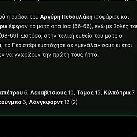
φού η ομάδα του
Αργύρη Πεδουλάκη
ισοφάρισε και
ρικ
έφεραν το ματς στα ίσα (66-66), ενώ με βολές το
68-69). Ωστόσο, στην τελική ευθεία του ματς ο
, το Περιστέρι ευστόχησε σε «μεγάλα» σουτ κι έτσι
ς» να γνωρίζουν την πρώτη τους ήττα.
απέτρου
6,
Λεκαβίτσιους
10,
Τόμας
15,
Κιλπάτρικ
7,
κούνμπο
3,
Λάνγκφορντ
12 (2)