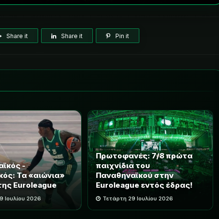
Share it
Share it
Pin it
Πρωτοφανές: 7/8 πρώτα
ϊκός -
παιχνίδια του
ός: Τα «αιώνια»
Παναθηναϊκού στην
της Euroleague
Euroleague εντός έδρας!
9 Ιουλίου 2026
Τετάρτη 29 Ιουλίου 2026