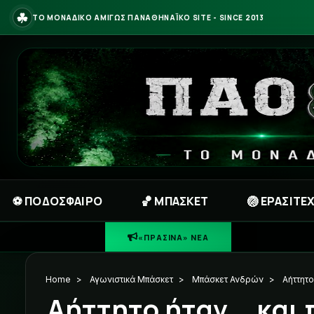
☘
ΤΟ ΜΟΝΑΔΙΚΟ ΑΜΙΓΩΣ ΠΑΝΑΘΗΝΑΪΚΟ SITE - SINCE 2013
⚽ ΠΟΔΟΣΦΑΙΡΟ
🏀 ΜΠΑΣΚΕΤ
🏐 ΕΡΑΣΙΤΕ
☘
ΠΡΑΣΙΝΗ ΦΩΝ
«ΠΡΑΣΙΝΑ» ΝΕΑ
Home
>
Αγωνιστικά Μπάσκετ
>
Μπάσκετ Ανδρών
>
Αήττητο 
Αήττητο ήταν... και 