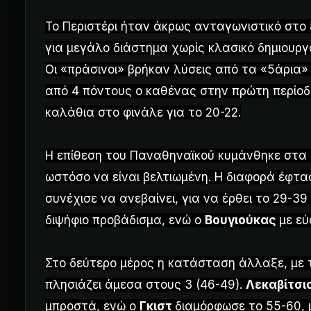
Το Περιστέρι ήταν άκρως ανταγωνιστικό στο 
για μεγάλο διάστημα χωρίς κλασικό δημιουργ
Οι «πράσινοι» βρήκαν λύσεις από τα «5άρια»
από 4 πόντους ο καθένας στην πρώτη περίοδ
καλάθια στο φινάλε για το 20-22.
Η επίθεση του Παναθηναϊκού κυμάνθηκε στα ί
ωστόσο να είναι βελτιωμένη. Η διαφορά έφτα
συνέχισε να ανεβαίνει, για να έρθει το 29-3
διψήφιο προβάδισμα, ενώ ο
Βουγιούκας
με εύ
Στο δεύτερο μέρος η κατάσταση άλλαξε, με τ
πλησιάζει άμεσα στους 3 (46-49).
Λεκαβίτσι
μπροστά, ενώ ο
Γκιστ
διαμόρφωσε το 55-60, 