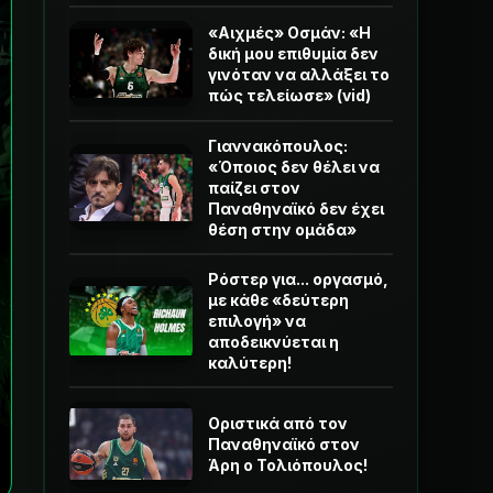
«Αιχμές» Οσμάν: «Η
δική μου επιθυμία δεν
γινόταν να αλλάξει το
πώς τελείωσε» (vid)
Γιαννακόπουλος:
«Όποιος δεν θέλει να
παίζει στον
Παναθηναϊκό δεν έχει
θέση στην ομάδα»
Ρόστερ για... οργασμό,
με κάθε «δεύτερη
επιλογή» να
αποδεικνύεται η
καλύτερη!
Οριστικά από τον
Παναθηναϊκό στον
Άρη ο Τολιόπουλος!