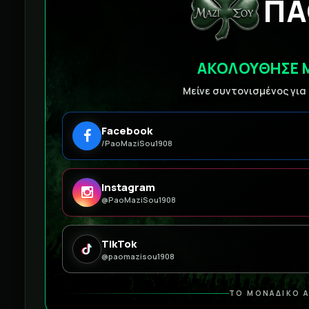
ΠΑ
ΑΚΟΛΟΥΘΗΣΕ 
Μείνε συντονισμένος για
Facebook
/PaoMaziSou1908
Instagram
@PaoMaziSou1908
TikTok
@paomazisou1908
ΤΟ ΜΟΝΑΔΙΚΟ Α