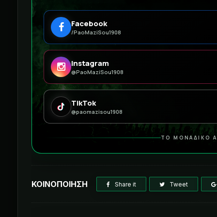
Facebook
/PaoMaziSou1908
Instagram
@PaoMaziSou1908
TikTok
@paomazisou1908
ΤΟ ΜΟΝΑΔΙΚΟ Α
ΚΟΙΝΟΠΟΙΗΣΗ
Share it
Tweet