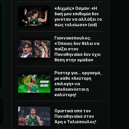
«Αιχμές» Οσμάν: «Η
δική μου επιθυμία δεν
γινόταν να αλλάξει το
πώς τελείωσε» (vid)
Γιαννακόπουλος:
«Όποιος δεν θέλει να
παίζει στον
Παναθηναϊκό δεν έχει
θέση στην ομάδα»
Ρόστερ για... οργασμό,
με κάθε «δεύτερη
επιλογή» να
αποδεικνύεται η
καλύτερη!
Οριστικά από τον
Παναθηναϊκό στον
Άρη ο Τολιόπουλος!