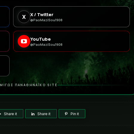
X / Twitter
X
@PaoMaziSou1908
YouTube
@PaoMaziSou1908
ΜΙΓΩΣ ΠΑΝΑΘΗΝΑΪΚΟ SITE
Share it
Share it
Pin it