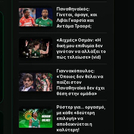
Παναθηναϊκός:
Γίνεται, άραγε, και
Λιβάι Γκαρσία και
Αντάμα Τραορέ;
«Αιχμές» Οσμάν: «Η
δική μου επιθυμία δεν
γινόταν να αλλάξει το
πώς τελείωσε» (vid)
Γιαννακόπουλος:
«Όποιος δεν θέλει να
παίζει στον
Παναθηναϊκό δεν έχει
θέση στην ομάδα»
Ρόστερ για... οργασμό,
με κάθε «δεύτερη
επιλογή» να
αποδεικνύεται η
καλύτερη!