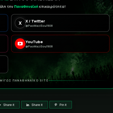
 όλη την
Παναθηναϊκή
επικαιρότητα!
X / Twitter
X
@PaoMaziSou1908
YouTube
@PaoMaziSou1908
ΜΙΓΩΣ ΠΑΝΑΘΗΝΑΪΚΟ SITE
Share it
Share it
Pin it