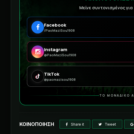
Μείνε συντονισμένος για
Facebook
/PaoMaziSou1908
Instagram
@PaoMaziSou1908
TikTok
@paomazisou1908
ΤΟ ΜΟΝΑΔΙΚΟ Α
ΚΟΙΝΟΠΟΙΗΣΗ
Share it
Tweet