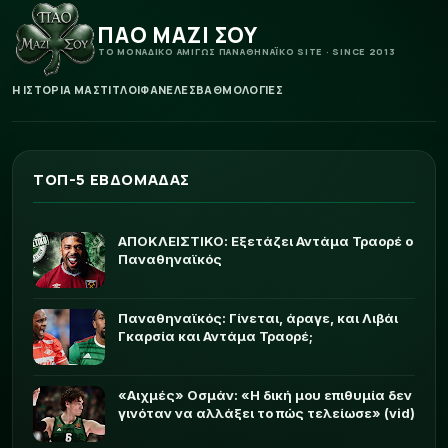
ΠΑΟ ΜΑΖΙ ΣΟΥ
ΤΟ ΜΟΝΑΔΙΚΟ ΑΜΙΓΩΣ ΠΑΝΑΘΗΝΑΪΚΟ SITE · SINCE 2013
Η ΙΣΤΟΡΙΑ ΜΑΣ
ΤΙΤΛΟΙ
ΦΑΝΕΛΕΣ
ΒΑΘΜΟΛΟΓΙΕΣ
ΤΟΠ-5 ΕΒΔΟΜΑΔΑΣ
ΑΠΟΚΛΕΙΣΤΙΚΟ: Εξετάζει Αντάμα Τραορέ ο
Παναθηναϊκός
Παναθηναϊκός: Γίνεται, άραγε, και Λιβάι
Γκαρσία και Αντάμα Τραορέ;
«Αιχμές» Οσμάν: «Η δική μου επιθυμία δεν
γινόταν να αλλάξει το πώς τελείωσε» (vid)