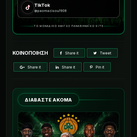
TikTok
@paomazisou1908
ΤΟ ΜΟΝΑΔΙΚΟ ΑΜΙΓΩΣ ΠΑΝΑΘΗΝΑΪΚΟ SITE
ΚΟΙΝΟΠΟΙΗΣΗ
Share it
Tweet
Share it
Share it
Pin it
ΔΙΑΒΑΣΤΕ ΑΚΟΜΑ