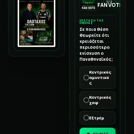
1 / 2
FAN VOTE
ΕΡΩΤΗΣΗ ΤΗΣ
ΗΜΕΡΑΣ
Σε ποια θέση
θεωρείτε ότι
χρειάζεται
περισσότερο
ενίσχυση ο
Παναθηναϊκός;
Κεντρικός
αμυντικό
ς
Κεντρικός
χαφ
Εξτρέμ