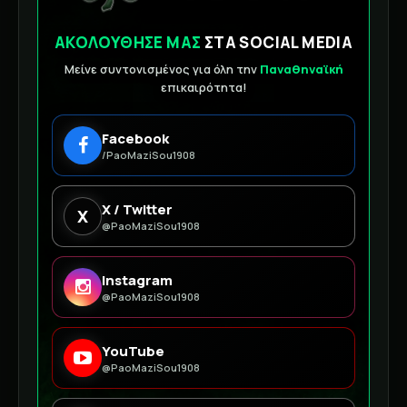
ΑΚΟΛΟΥΘΗΣΕ ΜΑΣ
ΣΤΑ SOCIAL MEDIA
Μείνε συντονισμένος για όλη την
Παναθηναϊκή
επικαιρότητα!
Facebook
/PaoMaziSou1908
X / Twitter
X
@PaoMaziSou1908
Instagram
@PaoMaziSou1908
YouTube
@PaoMaziSou1908