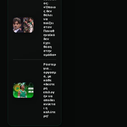
ος:
«Όποιο
ς δεν
θέλει
να
παίζει
στον
Παναθ
ηναϊκό
δεν
έχει
θέση
στην
ομάδα»
Ρόστερ
για...
οργασμ
ό, με
κάθε
«δεύτε
ρη
επιλογ
ή» να
αποδει
κνύετα
ι η
καλύτε
ρη!