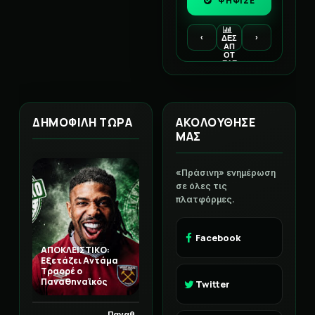
ΨΗΦΙΣΕ
‹
›
ΔΕΣ
ΑΠ
ΟΤ
ΕΛΕ
ΣΜ
ΑΤΑ
ΔΗΜΟΦΙΛΗ ΤΩΡΑ
ΑΚΟΛΟΥΘΗΣΕ
ΜΑΣ
«Πράσινη» ενημέρωση
σε όλες τις
πλατφόρμες.
Facebook
ΑΠΟΚΛΕΙΣΤΙΚΟ:
Εξετάζει Αντάμα
Τραορέ ο
Παναθηναϊκός
Twitter
Παναθ