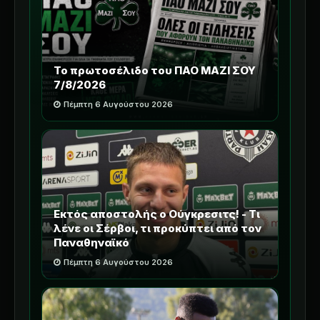
Το πρωτοσέλιδο του ΠΑΟ ΜΑΖΙ ΣΟΥ
7/8/2026
Πέμπτη 6 Αυγούστου 2026
Εκτός αποστολής ο Ούγκρεσιτς! - Τι
λένε οι Σέρβοι, τι προκύπτει από τον
Παναθηναϊκό
Πέμπτη 6 Αυγούστου 2026