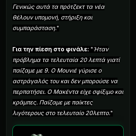
Γενικώς αυτά τα πρότζεκτ τα νέα
θέλουν υπομονή, στήριξη και
συμπαράσταση.
"
Για την πίεση στο φινάλε
: "
Ήταν
πρόβλημα τα τελευταία 20 λεπτά γιατί
παίζαμε με 9. Ο Μουνιέ γύρισε ο
αστράγαλός του και δεν μπορούσε να
περπατήσει. Ο Μακέντα είχε σφίξιμο και
κράμπες. Παίζαμε με παίκτες
λιγότερους στο τελευταίο 20λεπτο.
"