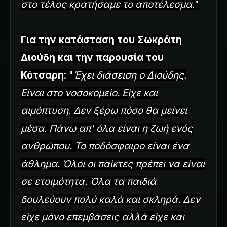
στο τέλος κρατήσαμε το αποτέλεσμα.
"
Για την κατάσταση του Σωκράτη
Διούδη και την παρουσία του
Κότσαρη
: "
Έχει διάσειση ο Διούδης.
Είναι στο νοσοκομείο. Είχε και
αιμόπτυση. Δεν ξέρω πόσο θα μείνει
μέσα. Πάνω απ' όλα είναι η ζωή ενός
ανθρώπου. Το ποδόσφαιρο είναι ένα
άθλημα. Όλοι οι παίκτες πρέπει να είναι
σε ετοιμότητα. Όλα τα παιδιά
δουλεύουν πολύ καλά και σκληρά. Δεν
είχε μόνο επεμβάσεις αλλά είχε και