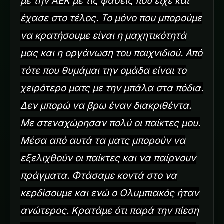
με την ΑΕΚ με τις φάσεις που είχε και
έχασε στο τέλος. Το μόνο που μπορούμε
να κρατήσουμε είναι η μαχητικότητά
μας και η οργάνωση του παιχνιδιού. Από
τότε που θυμάμαι την ομάδα είναι το
χειρότερο ματς με την μπάλα στα πόδια.
Δεν μπορώ να βρω έναν διακριθέντα.
Με στεναχώρησαν πολύ οι παίκτες μου.
Μέσα από αυτά τα ματς μπορούν να
εξελιχθούν οι παίκτες και να παίρνουν
πράγματα. Φτάσαμε κοντά στο να
κερδίσουμε και ενώ ο Ολυμπιακός ήταν
ανώτερος. Κρατάμε ότι παρά την πίεση