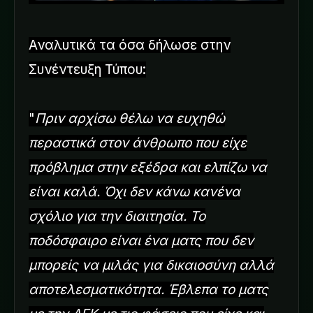
Αναλυτικά τα όσα δήλωσε στην
Συνέντευξη Τύπου:
"
Πριν αρχίσω θέλω να ευχηθώ
περαστικά στον άνθρωπο που είχε
πρόβλημα στην εξέδρα και ελπίζω να
είναι καλά. Όχι δεν κάνω κανένα
σχόλιο για την διαιτησία. Το
ποδόσφαιρο είναι ένα ματς που δεν
μπορείς να μιλάς για δικαιοσύνη αλλά
αποτελεσματικότητα. Έβλεπα το ματς