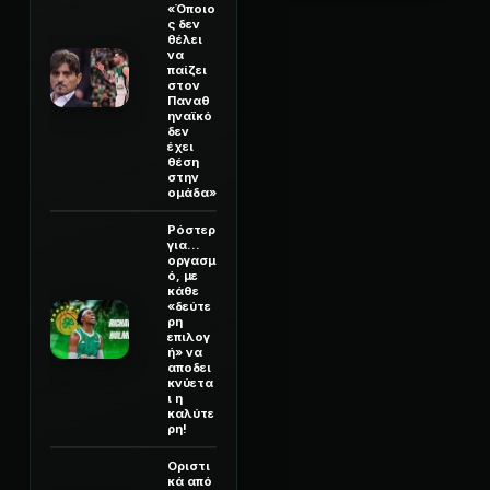
«Όποιο
ς δεν
θέλει
να
παίζει
στον
Παναθ
ηναϊκό
δεν
έχει
θέση
στην
ομάδα»
Ρόστερ
για...
οργασμ
ό, με
κάθε
«δεύτε
ρη
επιλογ
ή» να
αποδει
κνύετα
ι η
καλύτε
ρη!
Οριστι
κά από