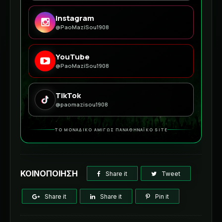
Instagram
@PaoMaziSou1908
YouTube
@PaoMaziSou1908
TikTok
@paomazisou1908
ΤΟ ΜΟΝΑΔΙΚΟ ΑΜΙΓΩΣ ΠΑΝΑΘΗΝΑΪΚΟ SITE
ΚΟΙΝΟΠΟΙΗΣΗ
Share it
Tweet
Share it
Share it
Pin it