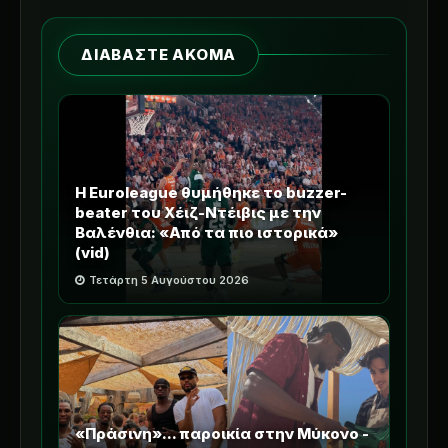
ΔΙΑΒΑΣΤΕ ΑΚΟΜΑ
Η Euroleague θυμήθηκε το buzzer-
beater του Χέιζ-Ντέιβις με την
Βαλένθια: «Από τα πιο ιστορικά»
(vid)
Τετάρτη 5 Αυγούστου 2026
«Πράσινη»... παροικία στην Μύκονο -