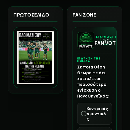
ΠΡΩΤΟΣΕΛΙΔΟ
FAN ZONE
ΠΑΟ ΜΑΖΙ ΣΟΥ
1 / 2
FAN VOTE
ΕΡΩΤΗΣΗ ΤΗΣ
ΗΜΕΡΑΣ
Σε ποια θέση
θεωρείτε ότι
χρειάζεται
περισσότερο
ενίσχυση ο
Παναθηναϊκός;
Κεντρικός
αμυντικό
ς