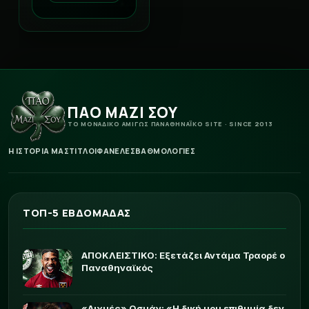
ΠΑΟ ΜΑΖΙ ΣΟΥ
ΤΟ ΜΟΝΑΔΙΚΟ ΑΜΙΓΩΣ ΠΑΝΑΘΗΝΑΪΚΟ SITE · SINCE 2013
Η ΙΣΤΟΡΙΑ ΜΑΣ
ΤΙΤΛΟΙ
ΦΑΝΕΛΕΣ
ΒΑΘΜΟΛΟΓΙΕΣ
ΤΟΠ-5 ΕΒΔΟΜΑΔΑΣ
ΑΠΟΚΛΕΙΣΤΙΚΟ: Εξετάζει Αντάμα Τραορέ ο
Παναθηναϊκός
«Αιχμές» Οσμάν: «Η δική μου επιθυμία δεν