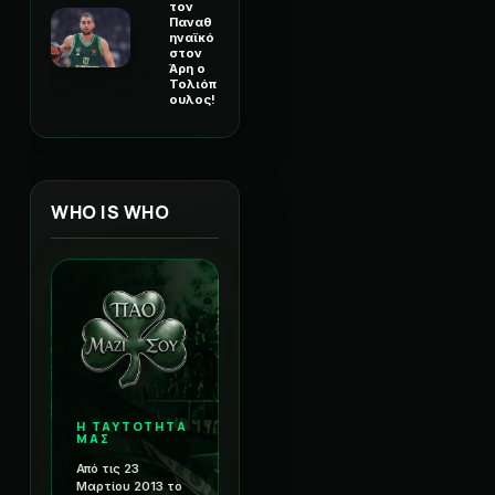
τον
Παναθ
ηναϊκό
στον
Άρη ο
Τολιόπ
ουλος!
WHO IS WHO
Η ΤΑΥΤΟΤΗΤΑ
ΜΑΣ
Από τις 23
Μαρτίου 2013 το