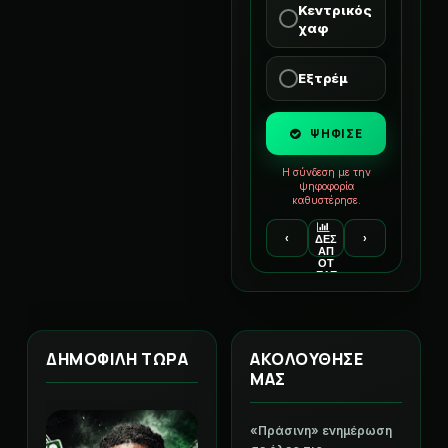
Κεντρικός
χαφ
Εξτρέμ
ΨΗΦΙΣΕ
Η σύνδεση με την
ψηφοφορία
καθυστέρησε.
‹
›
ΔΕΣ
ΑΠ
ΟΤ
ΕΛΕ
ΣΜ
ΑΤΑ
ΔΗΜΟΦΙΛΗ ΤΩΡΑ
ΑΚΟΛΟΥΘΗΣΕ
ΜΑΣ
«Πράσινη» ενημέρωση