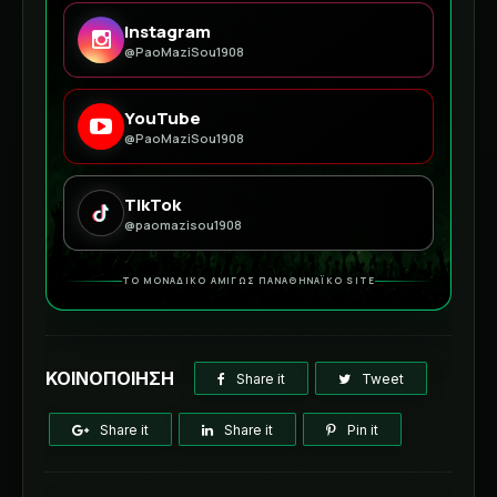
Instagram
@PaoMaziSou1908
YouTube
@PaoMaziSou1908
TikTok
@paomazisou1908
ΤΟ ΜΟΝΑΔΙΚΟ ΑΜΙΓΩΣ ΠΑΝΑΘΗΝΑΪΚΟ SITE
ΚΟΙΝΟΠΟΙΗΣΗ
Share it
Tweet
Share it
Share it
Pin it