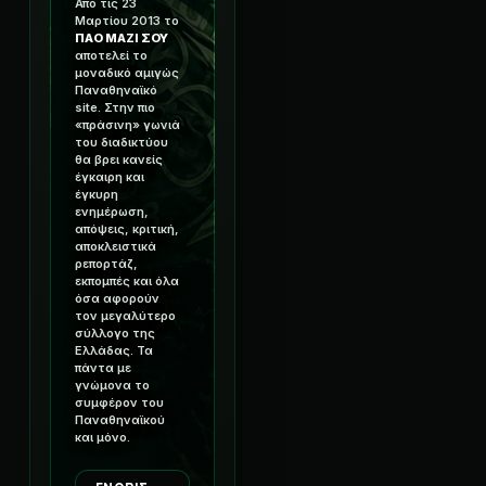
Από τις 23
Μαρτίου 2013 το
ΠΑΟ ΜΑΖΙ ΣΟΥ
αποτελεί το
μοναδικό αμιγώς
Παναθηναϊκό
site. Στην πιο
«πράσινη» γωνιά
του διαδικτύου
θα βρει κανείς
έγκαιρη και
έγκυρη
ενημέρωση,
απόψεις, κριτική,
αποκλειστικά
ρεπορτάζ,
εκπομπές και όλα
όσα αφορούν
τον μεγαλύτερο
σύλλογο της
Ελλάδας. Τα
πάντα με
γνώμονα το
συμφέρον του
Παναθηναϊκού
και μόνο.