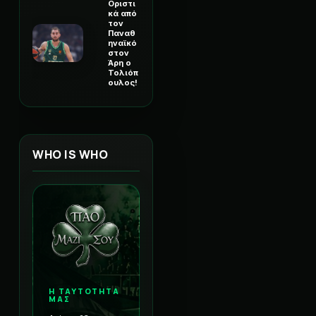
Οριστι
κά από
τον
Παναθ
ηναϊκό
στον
Άρη ο
Τολιόπ
ουλος!
WHO IS WHO
Η ΤΑΥΤΟΤΗΤΑ
ΜΑΣ