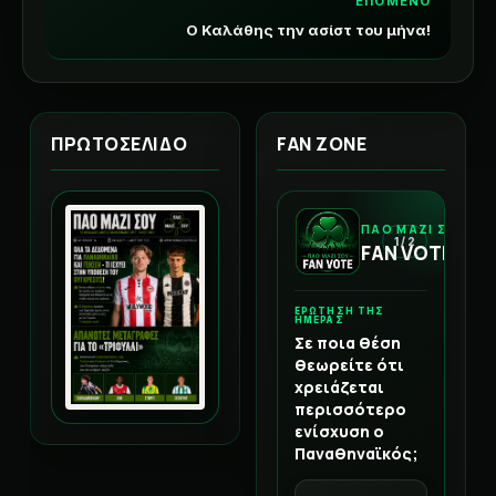
ΕΠΟΜΕΝΟ
Ο Καλάθης την ασίστ του μήνα!
ΠΡΩΤΟΣΕΛΙΔΟ
FAN ZONE
ΠΑΟ ΜΑΖΙ ΣΟΥ
1 / 2
FAN VOTE
ΕΡΩΤΗΣΗ ΤΗΣ
ΗΜΕΡΑΣ
Σε ποια θέση
θεωρείτε ότι
χρειάζεται
περισσότερο
ενίσχυση ο
Παναθηναϊκός;