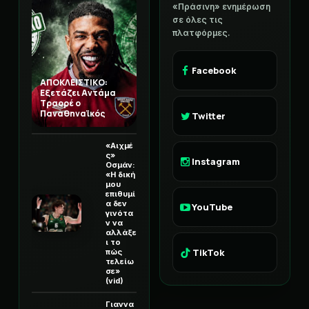
«Πράσινη» ενημέρωση
σε όλες τις
πλατφόρμες.
Facebook
ΑΠΟΚΛΕΙΣΤΙΚΟ:
Εξετάζει Αντάμα
Τραορέ ο
Παναθηναϊκός
Twitter
«Αιχμέ
ς»
Instagram
Οσμάν:
«Η δική
μου
επιθυμί
α δεν
YouTube
γινότα
ν να
αλλάξε
ι το
TikTok
πώς
τελείω
σε»
(vid)
Γιαννα