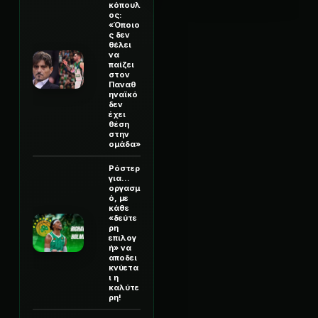
κόπουλ
ος:
«Όποιο
ς δεν
θέλει
να
παίζει
στον
Παναθ
ηναϊκό
δεν
έχει
θέση
στην
ομάδα»
Ρόστερ
για...
οργασμ
ό, με
κάθε
«δεύτε
ρη
επιλογ
ή» να
αποδει
κνύετα
ι η
καλύτε
ρη!