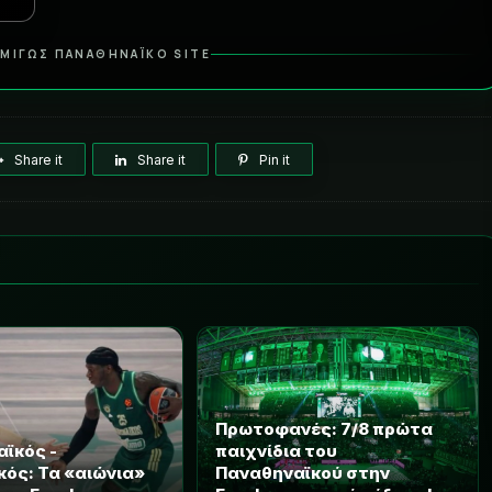
ΜΙΓΩΣ ΠΑΝΑΘΗΝΑΪΚΟ SITE
Share it
Share it
Pin it
Πρωτοφανές: 7/8 πρώτα
ϊκός -
παιχνίδια του
ός: Τα «αιώνια»
Παναθηναϊκού στην