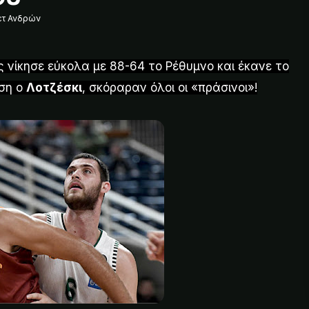
ετ Ανδρών
ός νίκησε εύκολα με 88-64 το Ρέθυμνο και έκανε το
ση ο
Λοτζέσκι
, σκόραραν όλοι οι «πράσινοι»!