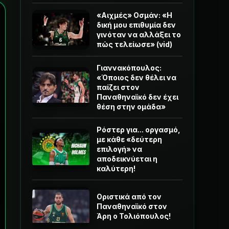
«Αιχμές» Οσμάν: «Η
δική μου επιθυμία δεν
γινόταν να αλλάξει το
πώς τελείωσε» (vid)
Γιαννακόπουλος:
«Όποιος δεν θέλει να
παίζει στον
Παναθηναϊκό δεν έχει
θέση στην ομάδα»
Ρόστερ για... οργασμό,
με κάθε «δεύτερη
επιλογή» να
αποδεικνύεται η
καλύτερη!
Οριστικά από τον
Παναθηναϊκό στον
Άρη ο Τολιόπουλος!