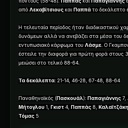
πόντους (58-48).
Παππάς
και
Παπαγιάννης
από
Λεκαβίτσιους
και
Παππά
το δεκάλεπτο έ
Η τελευταία περίοδος ήταν διαδικαστικού χα
δυνάμεων αλλά να ανεβάζει στα μέσα του δε
εντυπωσιακό κάρφωμα του
Λάσμε
. Ο Γκαμπο
έστειλε την διαφορά για πρώτη φορά στους 3
μειώσει στο τελικό 88-64.
Τα δεκάλεπτα
: 21-14, 46-28, 67-48, 88-64
Παναθηναϊκός (
Πασκουάλ
):
Παπαγιάννης
7,
Μήτογλου
1,
Γκιστ
4,
Παππάς
8,
Καλαϊτζάκ
Τόμας
5