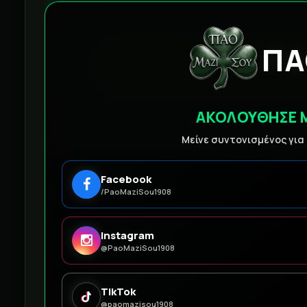
ΠΑ
ΑΚΟΛΟΥΘΗΣΕ 
Μείνε συντονισμένος για
Facebook
/PaoMaziSou1908
Instagram
@PaoMaziSou1908
TikTok
@paomazisou1908