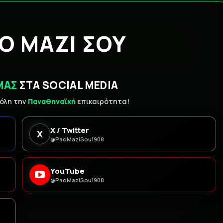
Ο ΜΑΖΙ ΣΟΥ
ΜΑΣ
ΣΤΑ SOCIAL MEDIA
 όλη την
Παναθηναϊκή
επικαιρότητα!
X / Twitter
X
@PaoMaziSou1908
YouTube
@PaoMaziSou1908