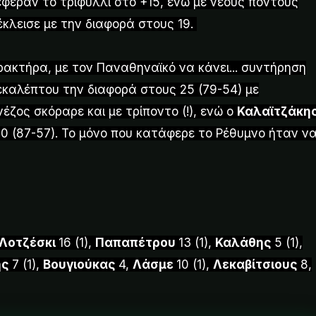
έφεραν το τριφύλλι στο +15, ενώ με νέους πόντους
κλεισε με την διαφορά στους 19.
ρακτήρα, με τον Παναθηναϊκό να κάνει... συντήρηση
καλέπτου την διαφορά στους 25 (79-54) με
νέζος σκόραρε και με τρίποντο (!), ενώ ο
Καλαϊτζάκη
0 (87-57). Το μόνο που κατάφερε το Ρέθυμνο ήταν ν
Λοτζέσκι
16 (1),
Παπαπέτρου
13 (1),
Καλάθης
5 (1),
ης
7 (1),
Βουγιούκας
4,
Λάσμε
10 (1),
Λεκαβίτσιους
8,