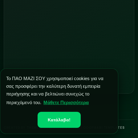
Το ΠΑΟ ΜΑΖΙ ΣΟΥ χρησιμοποιεί cookies για να
σας προσφέρει την καλύτερη δυνατή εμπειρία
περιήγησης και να βελτιώνει συνεχώς το
περιεχόμενό του.
Μάθετε Περισσότερα
Κατάλαβα!
CREATED BY
THEMEXPOSE
| DISTRIBUTED BY
GOOYAABI TEMPLATES