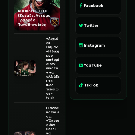
Facebook
ΑΠΟΚΛΕΙΣΤΙΚΟ:
Εξετάζει Αντάμα
Τραορέ ο
Παναθηναϊκός
Twitter
«Αιχμέ
ς»
Instagram
Οσμάν:
«Η δική
μου
επιθυμί
α δεν
YouTube
γινότα
ν να
αλλάξε
ι το
TikTok
πώς
τελείω
σε»
(vid)
Γιαννα
κόπουλ
ος:
«Όποιο
ς δεν
θέλει
να