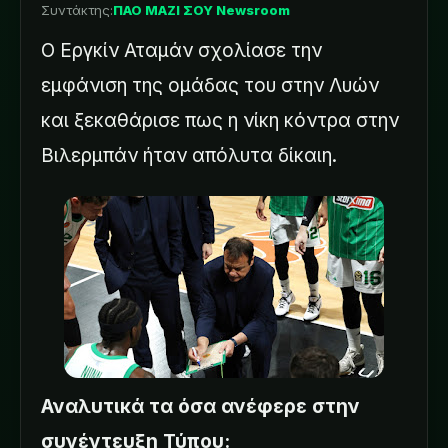
Συντάκτης:
ΠΑΟ ΜΑΖΙ ΣΟΥ Newsroom
Ο Εργκίν Αταμάν σχολίασε την
εμφάνιση της ομάδας του στην Λυών
και ξεκαθάρισε πως η νίκη κόντρα στην
Βιλερμπάν ήταν απόλυτα δίκαιη.
Αναλυτικά τα όσα ανέφερε στην
συνέντευξη Τύπου: