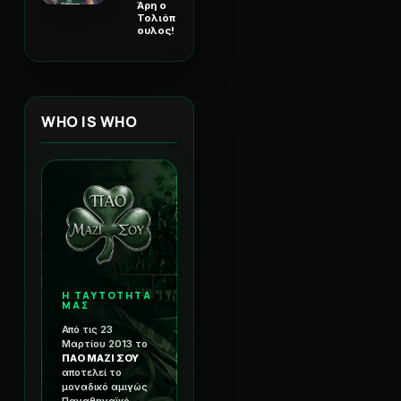
Άρη ο
Τολιόπ
ουλος!
WHO IS WHO
Η ΤΑΥΤΟΤΗΤΑ
ΜΑΣ
Από τις 23
Μαρτίου 2013 το
ΠΑΟ ΜΑΖΙ ΣΟΥ
αποτελεί το
μοναδικό αμιγώς
Παναθηναϊκό