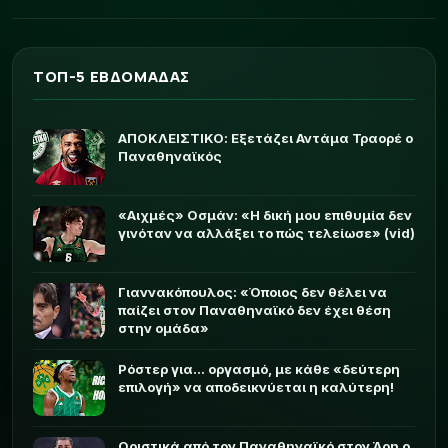
ΤΟΠ-5 ΕΒΔΟΜΑΔΑΣ
ΑΠΟΚΛΕΙΣΤΙΚΟ: Εξετάζει Αντάμα Τραορέ ο
Παναθηναϊκός
«Αιχμές» Οσμάν: «Η δική μου επιθυμία δεν
γινόταν να αλλάξει το πώς τελείωσε» (vid)
Γιαννακόπουλος: «Όποιος δεν θέλει να
παίζει στον Παναθηναϊκό δεν έχει θέση
στην ομάδα»
Ρόστερ για... οργασμό, με κάθε «δεύτερη
επιλογή» να αποδεικνύεται η καλύτερη!
Οριστικά από τον Παναθηναϊκό στον Άρη ο