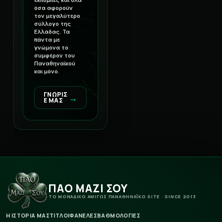
εκπομπές και όλα
όσα αφορούν
τον μεγαλύτερο
σύλλογο της
Ελλάδας. Τα
πάντα με
γνώμονα το
συμφέρον του
Παναθηναϊκού
και μόνο.
ΓΝΩΡΙΣ
→
Ε ΜΑΣ
ΠΑΟ ΜΑΖΙ ΣΟΥ
ΤΟ ΜΟΝΑΔΙΚΟ ΑΜΙΓΩΣ ΠΑΝΑΘΗΝΑΪΚΟ SITE · SINCE 2013
Η ΙΣΤΟΡΙΑ ΜΑΣ
ΤΙΤΛΟΙ
ΦΑΝΕΛΕΣ
ΒΑΘΜΟΛΟΓΙΕΣ