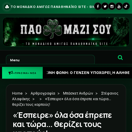
☘
ΤΟ ΜΟΝΑΔΙΚΟ ΑΜΙΓΩΣ ΠΑΝΑΘΗΝΑΪΚΟ SITE - SINCE 2013
☘
ΠΡΑΣΙΝΗ ΦΩΝΗ: Ο ΓΕΝΣΕΝ ΥΠΟΧΩΡΕΙ, Η ΑΛΗΘΕΙΑ ΓΙΑ ΟΥΓΚΡΕΣΙ
«ΠΡΑΣΙΝΑ» ΝΕΑ
Home
>
Αρθρογραφία
>
Μπάσκετ Ανδρών
>
Στέφανος
Αλαφάκης
>
>
«Έσπειρε» όλα όσα έπρεπε και τώρα...
θερίζει τους καρπούς!
«Έσπειρε» όλα όσα έπρεπε
και τώρα... θερίζει τους