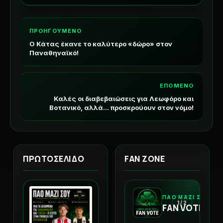
ΠΡΟΗΓΟΥΜΕΝΟ
Ο Κάτας έκανε το καλύτερο «δώρο» στον
Παναθηναϊκό!
ΕΠΟΜΕΝΟ
Καλές οι διαβεβαιώσεις για Λεωφόρο και
Βοτανικό, αλλά... προσκρούουν στον νόμο!
ΠΡΩΤΟΣΕΛΙΔΟ
FAN ZONE
ΠΑΟ ΜΑΖΙ ΣΟΥ
1 / 2
FAN VOTE