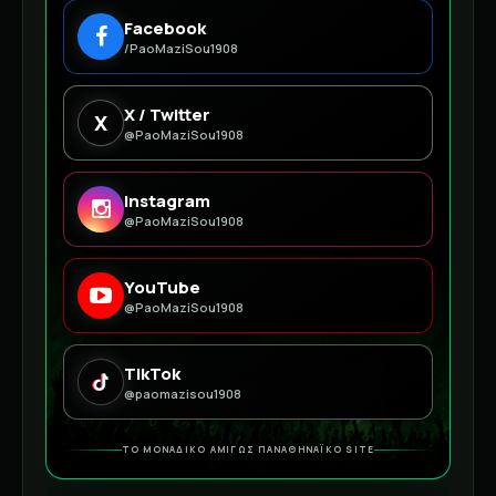
Facebook
/PaoMaziSou1908
X / Twitter
X
@PaoMaziSou1908
Instagram
@PaoMaziSou1908
YouTube
@PaoMaziSou1908
TikTok
@paomazisou1908
ΤΟ ΜΟΝΑΔΙΚΟ ΑΜΙΓΩΣ ΠΑΝΑΘΗΝΑΪΚΟ SITE