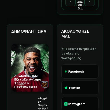
‹
›
ΔΕΣ
ΑΠ
ΟΤ
ΕΛΕ
ΣΜ
ΑΤΑ
ΔΗΜΟΦΙΛΗ ΤΩΡΑ
ΑΚΟΛΟΥΘΗΣΕ
ΜΑΣ
«Πράσινη» ενημέρωση
σε όλες τις
πλατφόρμες.
Facebook
ΑΠΟΚΛΕΙΣΤΙΚΟ:
Εξετάζει Αντάμα
Τραορέ ο
Παναθηναϊκός
Twitter
«Αιχμέ
ς»
Instagram
Οσμάν:
«Η δική