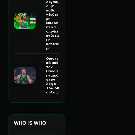
οργασμ
ό, με
κάθε
«δεύτε
ρη
επιλογ
ή» να
αποδει
κνύετα
ι η
καλύτε
ρη!
Οριστι
κά από
τον
Παναθ
ηναϊκό
στον
Άρη ο
Τολιόπ
ουλος!
WHO IS WHO