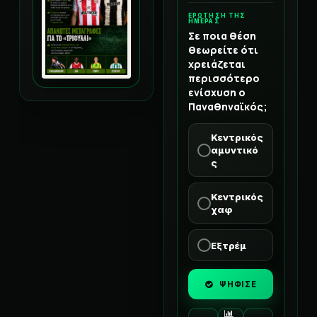
ΕΡΩΤΗΣΗ ΤΗΣ
ΗΜΕΡΑΣ
Σε ποια θέση
θεωρείτε ότι
χρειάζεται
περισσότερο
ενίσχυση ο
Παναθηναϊκός;
Κεντρικός
αμυντικό
ς
Κεντρικός
χαφ
Εξτρέμ
ΨΗΦΙΣΕ