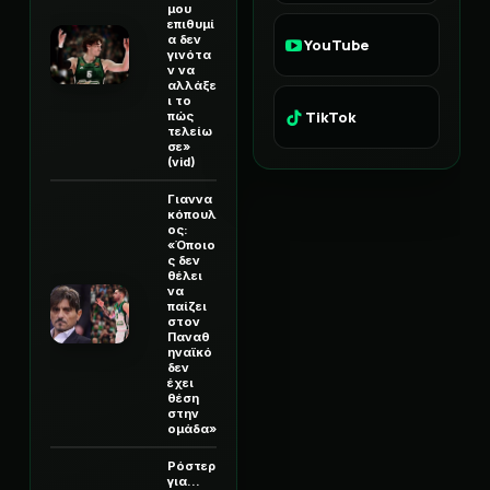
μου
επιθυμί
α δεν
YouTube
γινότα
ν να
αλλάξε
ι το
TikTok
πώς
τελείω
σε»
(vid)
Γιαννα
κόπουλ
ος:
«Όποιο
ς δεν
θέλει
να
παίζει
στον
Παναθ
ηναϊκό
δεν
έχει
θέση
στην
ομάδα»
Ρόστερ
για...