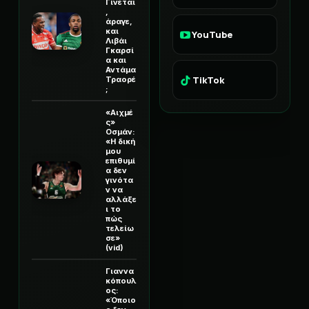
Γίνεται
,
άραγε,
και
YouTube
Λιβάι
Γκαρσί
α και
Αντάμα
TikTok
Τραορέ
;
«Αιχμέ
ς»
Οσμάν:
«Η δική
μου
επιθυμί
α δεν
γινότα
ν να
αλλάξε
ι το
πώς
τελείω
σε»
(vid)
Γιαννα
κόπουλ
ος:
«Όποιο