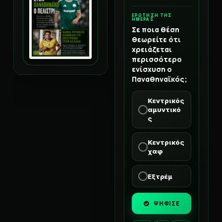
ΕΡΩΤΗΣΗ ΤΗΣ
ΗΜΕΡΑΣ
Σε ποια θέση
θεωρείτε ότι
χρειάζεται
περισσότερο
ενίσχυση ο
Παναθηναϊκός;
Κεντρικός
αμυντικό
ς
Κεντρικός
χαφ
Εξτρέμ
ΨΗΦΙΣΕ