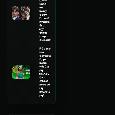
ς δεν
θέλει
να
παίζει
στον
Παναθ
ηναϊκό
δεν
έχει
θέση
στην
ομάδα»
Ρόστερ
για...
οργασμ
ό, με
κάθε
«δεύτε
ρη
επιλογ
ή» να
αποδει
κνύετα
ι η
καλύτε
ρη!