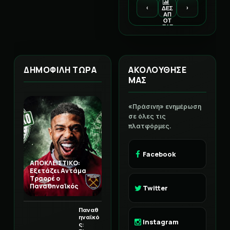
‹
›
ΔΕΣ
ΑΠ
ΟΤ
ΕΛΕ
ΣΜ
ΑΤΑ
ΔΗΜΟΦΙΛΗ ΤΩΡΑ
ΑΚΟΛΟΥΘΗΣΕ
ΜΑΣ
«Πράσινη» ενημέρωση
σε όλες τις
πλατφόρμες.
Facebook
ΑΠΟΚΛΕΙΣΤΙΚΟ:
Εξετάζει Αντάμα
Τραορέ ο
Παναθηναϊκός
Twitter
Παναθ
ηναϊκό
Instagram
ς: