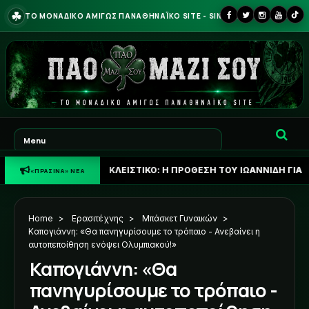
☘
ΤΟ ΜΟΝΑΔΙΚΟ ΑΜΙΓΩΣ ΠΑΝΑΘΗΝΑΪΚΟ SITE - SINCE 2013
☘
ΑΠΟΚΛΕΙΣΤΙΚΟ: Η ΠΡΟΘΕΣΗ ΤΟΥ ΙΩΑΝΝΙΔΗ ΓΙΑ ΤΟ ΜΕΛΛΟΝ 
«ΠΡΑΣΙΝΑ» ΝΕΑ
Home
>
Ερασιτέχνης
>
Μπάσκετ Γυναικών
>
Καπογιάννη: «Θα πανηγυρίσουμε το τρόπαιο - Ανεβαίνει η
αυτοπεποίθηση ενόψει Ολυμπιακού!»
Καπογιάννη: «Θα
πανηγυρίσουμε το τρόπαιο -