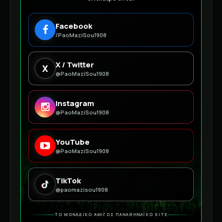
Facebook
/PaoMaziSou1908
X / Twitter
X
@PaoMaziSou1908
Instagram
@PaoMaziSou1908
YouTube
@PaoMaziSou1908
TikTok
@paomazisou1908
ΤΟ ΜΟΝΑΔΙΚΟ ΑΜΙΓΩΣ ΠΑΝΑΘΗΝΑΪΚΟ SITE