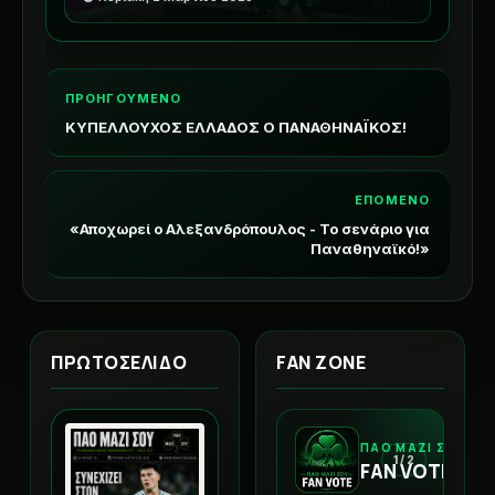
ΠΡΟΗΓΟΥΜΕΝΟ
ΚΥΠΕΛΛΟΥΧΟΣ ΕΛΛΑΔΟΣ Ο ΠΑΝΑΘΗΝΑΪΚΟΣ!
ΕΠΟΜΕΝΟ
«Αποχωρεί ο Αλεξανδρόπουλος - Το σενάριο για
Παναθηναϊκό!»
ΠΡΩΤΟΣΕΛΙΔΟ
FAN ZONE
ΠΑΟ ΜΑΖΙ ΣΟΥ
1 / 2
FAN VOTE