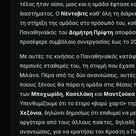
τέλος ήταν αίσιο, μιας και η ομάδα έφτασε 
διαστήματος. Ο
Νέντοβιτς
καθ’ όλη τη διάρκε
τη στήριξη της ομάδας στο πρόσωπό του, καθ
Παναθηναϊκός του
Δημήτρη Πρίφτη
αποφάσισ
προσέφερε συμβόλαιο συνεργασίας έως το 20
Με αυτές τις κινήσεις ο Παναθηναϊκός κατάφε
περσινές σταθερές του, τη στιγμή που έχασ
Μιλάνο. Πέρα από τις δύο ανανεώσεις, αυτές 
ποιους ξένους θα πάρει η ομάδα στις θέσεις πο
των
Μποχωρίδη
,
Κασελάκη
και
Μαντζούκα
Υπενθυμίζουμε ότι το έτερο «βαρύ χαρτί» τ
Χεζόνια
, δηλώνει δημοσίως ότι επιθυμεί να μ
αργότερα από τους άλλους παίκτες, δηλαδή τ
ανανεώσεις, για να κρατήσει τον Κροάτη ο Π