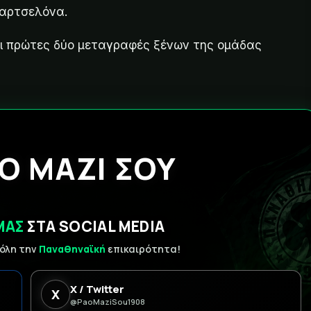
παρτσελόνα.
 οι πρώτες δύο μεταγραφές ξένων της ομάδας
Ο ΜΑΖΙ ΣΟΥ
ΜΑΣ
ΣΤΑ SOCIAL MEDIA
 όλη την
Παναθηναϊκή
επικαιρότητα!
X / Twitter
X
@PaoMaziSou1908