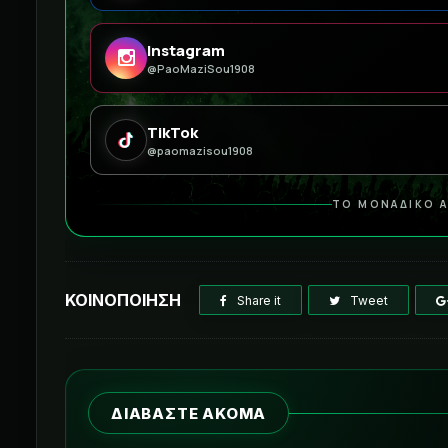
Instagram
@PaoMaziSou1908
TikTok
@paomazisou1908
ΤΟ ΜΟΝΑΔΙΚΟ Α
ΚΟΙΝΟΠΟΙΗΣΗ
Share it
Tweet
ΔΙΑΒΑΣΤΕ ΑΚΟΜΑ