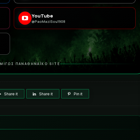
YouTube
@PaoMaziSou1908
ΜΙΓΩΣ ΠΑΝΑΘΗΝΑΪΚΟ SITE
Share it
Share it
Pin it