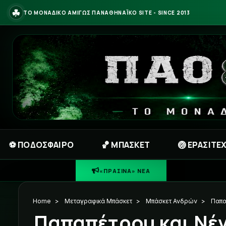
☘
ΤΟ ΜΟΝΑΔΙΚΟ ΑΜΙΓΩΣ ΠΑΝΑΘΗΝΑΪΚΟ SITE - SINCE 2013
⚽ ΠΟΔΟΣΦΑΙΡΟ
🏀 ΜΠΑΣΚΕΤ
🏐 ΕΡΑΣΙΤΕ
«ΠΡΑΣΙΝΑ» ΝΕΑ
Home
>
Μεταγραφικά Μπάσκετ
>
Μπάσκετ Ανδρών
>
Παπα
Παπαπέτρου και Νέν