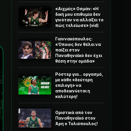
«Αιχμές» Οσμάν: «Η
δική μου επιθυμία δεν
γινόταν να αλλάξει το
πώς τελείωσε» (vid)
Γιαννακόπουλος:
«Όποιος δεν θέλει να
παίζει στον
Παναθηναϊκό δεν έχει
θέση στην ομάδα»
Ρόστερ για... οργασμό,
με κάθε «δεύτερη
επιλογή» να
αποδεικνύεται η
καλύτερη!
Οριστικά από τον
Παναθηναϊκό στον
Άρη ο Τολιόπουλος!