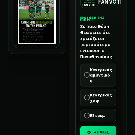
FAN VOTE
ΕΡΩΤΗΣΗ ΤΗΣ
ΗΜΕΡΑΣ
Σε ποια θέση
θεωρείτε ότι
χρειάζεται
περισσότερο
ενίσχυση ο
Παναθηναϊκός;
Κεντρικός
αμυντικό
ς
Κεντρικός
χαφ
Εξτρέμ
ΨΗΦΙΣΕ