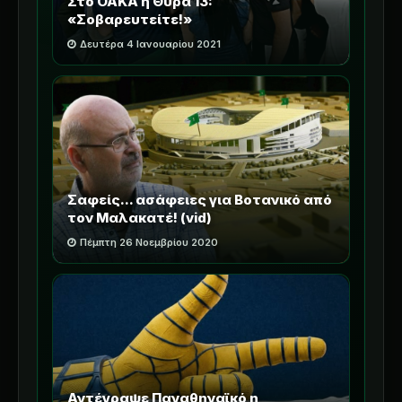
Στο ΟΑΚΑ η Θύρα 13:
«Σοβαρευτείτε!»
Δευτέρα 4 Ιανουαρίου 2021
Σαφείς... ασάφειες για Βοτανικό από
τον Μαλακατέ! (vid)
Πέμπτη 26 Νοεμβρίου 2020
Αντέγραψε Παναθηναϊκό η