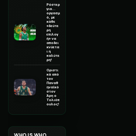
Ρόστερ
για...
οργασμ
ό, με
κάθε
«δεύτε
ρη
επιλογ
ή» να
αποδει
κνύετα
ι η
καλύτε
ρη!
Οριστι
κά από
τον
Παναθ
ηναϊκό
στον
Άρη ο
Τολιόπ
ουλος!
WHO IS WHO