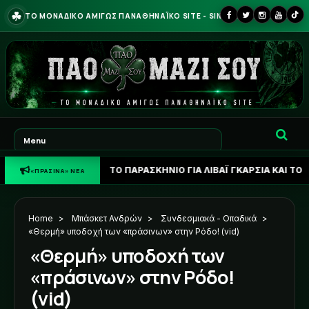
☘
ΤΟ ΜΟΝΑΔΙΚΟ ΑΜΙΓΩΣ ΠΑΝΑΘΗΝΑΪΚΟ SITE - SINCE 2013
Η ΦΩΝΗ: ΤΟ ΠΑΡΑΣΚΗΝΙΟ ΓΙΑ ΛΙΒΑΪ ΓΚΑΡΣΙΑ ΚΑΙ ΤΟ ΣΕΝΑΡΙΟ ΓΙΑ 
«ΠΡΑΣΙΝΑ» ΝΕΑ
Home
>
Μπάσκετ Ανδρών
>
Συνδεσμιακά - Οπαδικά
>
«Θερμή» υποδοχή των «πράσινων» στην Ρόδο! (vid)
«Θερμή» υποδοχή των
«πράσινων» στην Ρόδο!
(vid)