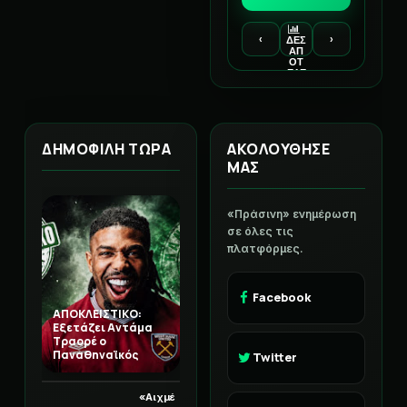
‹
›
ΔΕΣ
ΑΠ
ΟΤ
ΕΛΕ
ΣΜ
ΑΤΑ
ΔΗΜΟΦΙΛΗ ΤΩΡΑ
ΑΚΟΛΟΥΘΗΣΕ
ΜΑΣ
«Πράσινη» ενημέρωση
σε όλες τις
πλατφόρμες.
Facebook
ΑΠΟΚΛΕΙΣΤΙΚΟ:
Εξετάζει Αντάμα
Τραορέ ο
Παναθηναϊκός
Twitter
«Αιχμέ