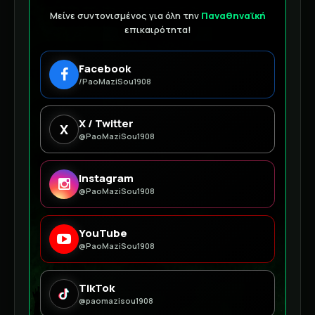
Μείνε συντονισμένος για όλη την
Παναθηναϊκή
επικαιρότητα!
Facebook
/PaoMaziSou1908
X / Twitter
X
@PaoMaziSou1908
Instagram
@PaoMaziSou1908
YouTube
@PaoMaziSou1908
TikTok
@paomazisou1908