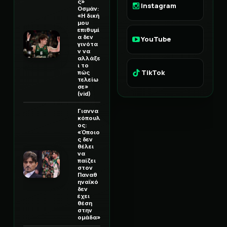
ς»
Instagram
Οσμάν:
«Η δική
μου
επιθυμί
α δεν
YouTube
γινότα
ν να
αλλάξε
ι το
TikTok
πώς
τελείω
σε»
(vid)
Γιαννα
κόπουλ
ος:
«Όποιο
ς δεν
θέλει
να
παίζει
στον
Παναθ
ηναϊκό
δεν
έχει
θέση
στην
ομάδα»