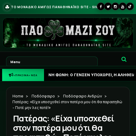
☘
ΤΟ ΜΟΝΑΔΙΚΟ ΑΜΙΓΩΣ ΠΑΝΑΘΗΝΑΪΚΟ SITE - SINCE 2013
☘
ΠΡΑΣΙΝΗ ΦΩΝΗ: Ο ΓΕΝΣΕΝ ΥΠΟΧΩΡΕΙ, Η ΑΛΗΘΕΙΑ ΓΙΑ ΟΥΓΚΡΕΣΙ
«ΠΡΑΣΙΝΑ» ΝΕΑ
Home
>
Ποδόσφαιρο
>
Ποδόσφαιρο Ανδρών
>
Πατέρας: «Είχα υποσχεθεί στον πατέρα μου ότι θα παραιτηθώ
- Ποτέ μην λες ποτέ!»
Πατέρας: «Είχα υποσχεθεί
στον πατέρα μου ότι θα