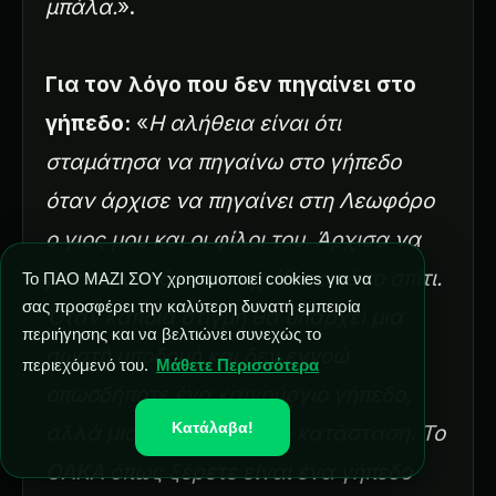
μπάλα.
».
Για τον λόγο που δεν πηγαίνει στο
γήπεδο:
«
Η αλήθεια είναι ότι
σταμάτησα να πηγαίνω στο γήπεδο
όταν άρχισε να πηγαίνει στη Λεωφόρο
ο γιος μου και οι φίλοι του. Άρχισα να
βλέπω λοιπόν τα παιχνίδια από το σπίτι.
Το ΠΑΟ ΜΑΖΙ ΣΟΥ χρησιμοποιεί cookies για να
σας προσφέρει την καλύτερη δυνατή εμπειρία
Όταν κάποια στιγμή θα υπάρχει μια
περιήγησης και να βελτιώνει συνεχώς το
σωστή υποδομή και δεν εννοώ
περιεχόμενό του.
Μάθετε Περισσότερα
οπωσδήποτε ένα καινούργιο γήπεδο,
Κατάλαβα!
αλλά μια πιο ανθρώπινη κατάσταση. Το
ΟΑΚΑ όπως ξέρετε είναι ένα γήπεδο