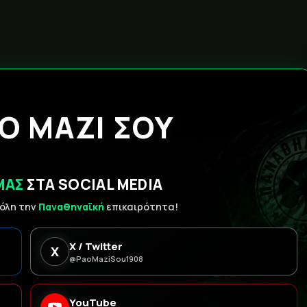
Ο ΜΑΖΙ ΣΟΥ
ΜΑΣ
ΣΤΑ SOCIAL MEDIA
 όλη την
Παναθηναϊκή
επικαιρότητα!
X / Twitter
X
@PaoMaziSou1908
YouTube