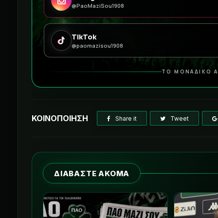
@PaoMaziSou1908
TikTok
@paomazisou1908
ΤΟ ΜΟΝΑΔΙΚΟ Α
ΚΟΙΝΟΠΟΙΗΣΗ
Share it
Tweet
ΔΙΑΒΑΣΤΕ ΑΚΟΜΑ