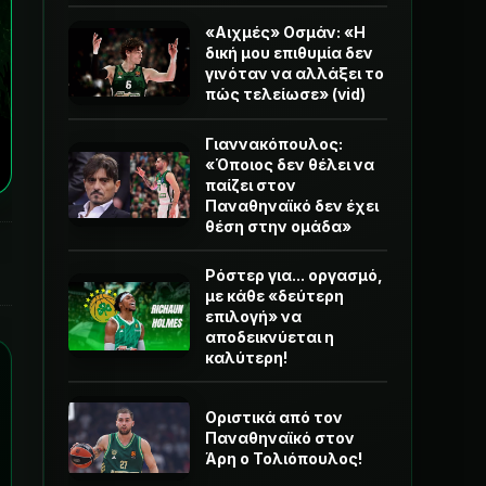
«Αιχμές» Οσμάν: «Η
δική μου επιθυμία δεν
γινόταν να αλλάξει το
πώς τελείωσε» (vid)
Γιαννακόπουλος:
«Όποιος δεν θέλει να
παίζει στον
Παναθηναϊκό δεν έχει
θέση στην ομάδα»
Ρόστερ για... οργασμό,
με κάθε «δεύτερη
επιλογή» να
αποδεικνύεται η
καλύτερη!
Οριστικά από τον
Παναθηναϊκό στον
Άρη ο Τολιόπουλος!