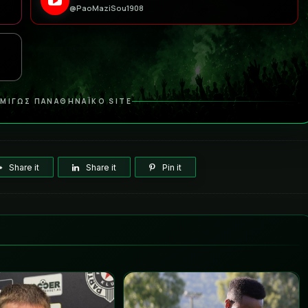
@PaoMaziSou1908
ΜΙΓΩΣ ΠΑΝΑΘΗΝΑΪΚΟ SITE
Share it
Share it
Pin it