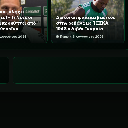
ποστολής ο
ς! - Τι λένε οι
Διεκδικεί φανέλα βασικού
τι προκύπτει από
στην ρεβάνς με ΤΣΣΚΑ
θηναϊκό
1948 ο Λιβάι Γκαρσία
 Αυγούστου 2026
Πέμπτη 6 Αυγούστου 2026