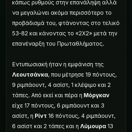
κάπως ρυθμούς στην επανάληψη αλλά
να μεγαλώνει ακόμα περισσότερο το
προβάδισμά του, φτάνοντας στο τελικό
53-82 και κάνοντας το «2Χ2» μετά την
επανέναρξη του Πρωταθλήματος.
Εντυπωσιακή ήταν η εμφάνιση της
Λεουτσάνκα
, που μέτρησε 19 πόντους,
9 ριμπάουντ, 4 ασίστ, 1 κλέψιμο και 2
τάπες. Από εκεί και πέρα η
Μόργκαν
είχε 17 πόντους, 6 ριμπάουντ και 3
ασίστ, η
Ρίντ
16 πόντους, 4 ριμπάουντ,
6 ασίστ και 2 τάπες και η
Λύμουρα
13