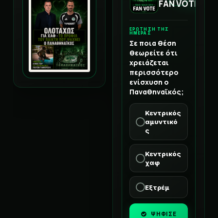
FAN VOTE
ΕΡΩΤΗΣΗ ΤΗΣ
ΗΜΕΡΑΣ
Σε ποια θέση
θεωρείτε ότι
χρειάζεται
περισσότερο
ενίσχυση ο
Παναθηναϊκός;
Κεντρικός
αμυντικό
ς
Κεντρικός
χαφ
Εξτρέμ
ΨΗΦΙΣΕ