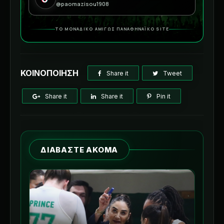
@paomazisou1908
ΤΟ ΜΟΝΑΔΙΚΟ ΑΜΙΓΩΣ ΠΑΝΑΘΗΝΑΪΚΟ SITE
ΚΟΙΝΟΠΟΙΗΣΗ
Share it
Tweet
Share it
Share it
Pin it
ΔΙΑΒΑΣΤΕ ΑΚΟΜΑ