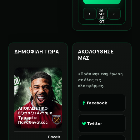
‹
›
ΔΕΣ
ΑΠ
ΟΤ
ΕΛΕ
ΣΜ
ΑΤΑ
ΔΗΜΟΦΙΛΗ ΤΩΡΑ
ΑΚΟΛΟΥΘΗΣΕ
ΜΑΣ
«Πράσινη» ενημέρωση
σε όλες τις
πλατφόρμες.
Facebook
ΑΠΟΚΛΕΙΣΤΙΚΟ:
Εξετάζει Αντάμα
Τραορέ ο
Παναθηναϊκός
Twitter
Παναθ