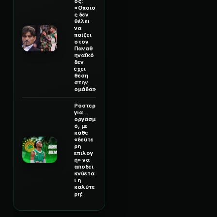
ος:
«Όποιο
ς δεν
θέλει
να
παίζει
στον
Παναθ
ηναϊκό
δεν
έχει
θέση
στην
ομάδα»
Ρόστερ
για...
οργασμ
ό, με
κάθε
«δεύτε
ρη
επιλογ
ή» να
αποδει
κνύετα
ι η
καλύτε
ρη!