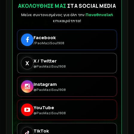
ΑΚΟΛΟΥΘΗΣΕ ΜΑΣ
ΣΤΑ SOCIAL MEDIA
Μείνε συντονισμένος για όλη την
Παναθηναϊκή
επικαιρότητα!
Facebook
/PaoMaziSou1908
X / Twitter
X
@PaoMaziSou1908
Instagram
@PaoMaziSou1908
YouTube
@PaoMaziSou1908
TikTok