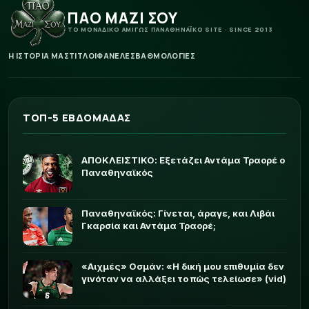
ΠΑΟ ΜΑΖΙ ΣΟΥ
ΤΟ ΜΟΝΑΔΙΚΟ ΑΜΙΓΩΣ ΠΑΝΑΘΗΝΑΪΚΟ SITE · SINCE 2013
Η ΙΣΤΟΡΙΑ ΜΑΣ
ΤΙΤΛΟΙ
ΦΑΝΕΛΕΣ
ΒΑΘΜΟΛΟΓΙΕΣ
ΤΟΠ-5 ΕΒΔΟΜΑΔΑΣ
ΑΠΟΚΛΕΙΣΤΙΚΟ: Εξετάζει Αντάμα Τραορέ ο
Παναθηναϊκός
Παναθηναϊκός: Γίνεται, άραγε, και Λιβάι
Γκαρσία και Αντάμα Τραορέ;
«Αιχμές» Οσμάν: «Η δική μου επιθυμία δεν
γινόταν να αλλάξει το πώς τελείωσε» (vid)