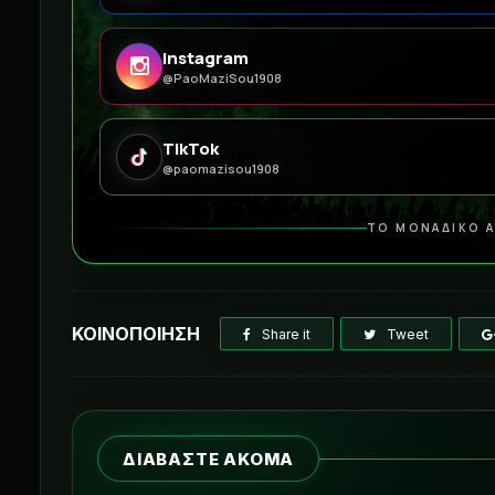
Instagram
@PaoMaziSou1908
TikTok
@paomazisou1908
ΤΟ ΜΟΝΑΔΙΚΟ Α
ΚΟΙΝΟΠΟΙΗΣΗ
Share it
Tweet
ΔΙΑΒΑΣΤΕ ΑΚΟΜΑ