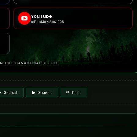
YouTube
@PaoMaziSou1908
ΜΙΓΩΣ ΠΑΝΑΘΗΝΑΪΚΟ SITE
Share it
Share it
Pin it