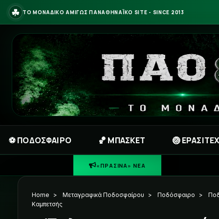
☘
ΤΟ ΜΟΝΑΔΙΚΟ ΑΜΙΓΩΣ ΠΑΝΑΘΗΝΑΪΚΟ SITE - SINCE 2013
⚽ ΠΟΔΟΣΦΑΙΡΟ
🏀 ΜΠΑΣΚΕΤ
🏐 ΕΡΑΣΙΤΕ
«ΠΡΑΣΙΝΑ» ΝΕΑ
Home
>
Μεταγραφικά Ποδοσφαίρου
>
Ποδόσφαιρο
>
Πο
Καμπετσής