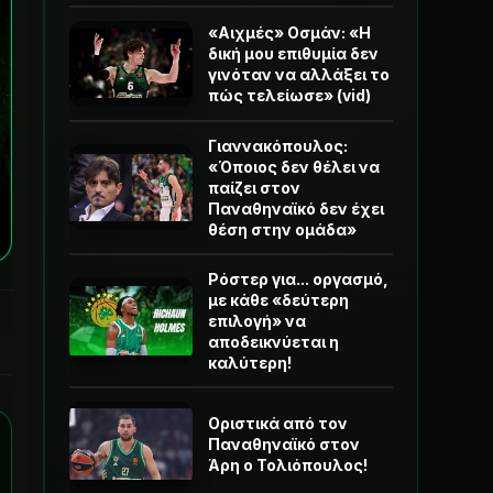
«Αιχμές» Οσμάν: «Η
δική μου επιθυμία δεν
γινόταν να αλλάξει το
πώς τελείωσε» (vid)
Γιαννακόπουλος:
«Όποιος δεν θέλει να
παίζει στον
Παναθηναϊκό δεν έχει
θέση στην ομάδα»
Ρόστερ για... οργασμό,
με κάθε «δεύτερη
επιλογή» να
αποδεικνύεται η
καλύτερη!
Οριστικά από τον
Παναθηναϊκό στον
Άρη ο Τολιόπουλος!