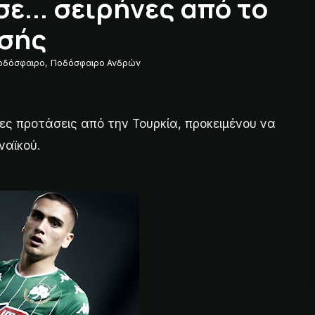
ε... σειρήνες από το
τσής
οδόσφαιρο
,
Ποδόσφαιρο Ανδρών
ς προτάσεις από την Τουρκία, προκειμένου να
ναϊκού.