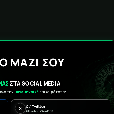
Ο ΜΑΖΙ ΣΟΥ
ΜΑΣ
ΣΤΑ SOCIAL MEDIA
 όλη την
Παναθηναϊκή
επικαιρότητα!
X / Twitter
X
@PaoMaziSou1908