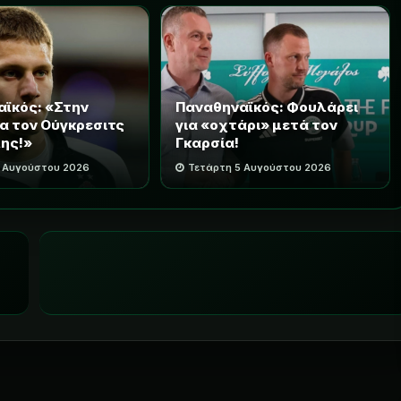
ϊκός: «Στην
Παναθηναϊκός: Φουλάρει
ια τον Ούγκρεσιτς
για «οχτάρι» μετά τον
ης!»
Γκαρσία!
5 Αυγούστου 2026
Τετάρτη 5 Αυγούστου 2026