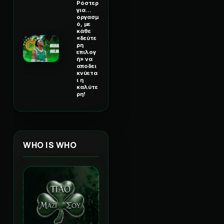
Ρόστερ
για...
οργασμ
ό, με
κάθε
«δεύτε
ρη
επιλογ
ή» να
αποδει
κνύετα
ι η
καλύτε
ρη!
WHO IS WHO