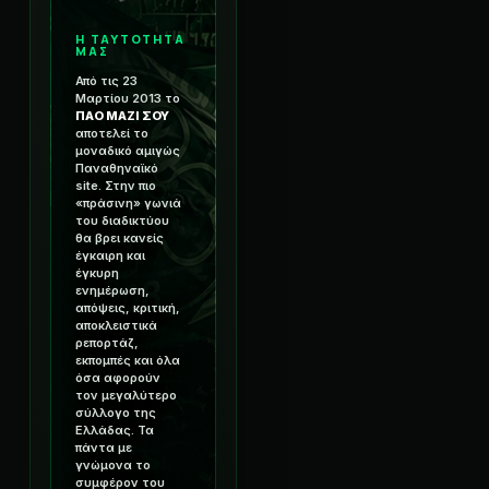
Η ΤΑΥΤΟΤΗΤΑ
ΜΑΣ
Από τις 23
Μαρτίου 2013 το
ΠΑΟ ΜΑΖΙ ΣΟΥ
αποτελεί το
μοναδικό αμιγώς
Παναθηναϊκό
site. Στην πιο
«πράσινη» γωνιά
του διαδικτύου
θα βρει κανείς
έγκαιρη και
έγκυρη
ενημέρωση,
απόψεις, κριτική,
αποκλειστικά
ρεπορτάζ,
εκπομπές και όλα
όσα αφορούν
τον μεγαλύτερο
σύλλογο της
Ελλάδας. Τα
πάντα με
γνώμονα το
συμφέρον του