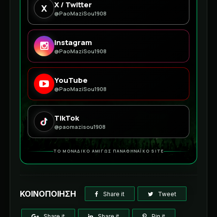
X / Twitter
X
@PaoMaziSou1908
Instagram
@PaoMaziSou1908
YouTube
@PaoMaziSou1908
TikTok
@paomazisou1908
ΤΟ ΜΟΝΑΔΙΚΟ ΑΜΙΓΩΣ ΠΑΝΑΘΗΝΑΪΚΟ SITE
ΚΟΙΝΟΠΟΙΗΣΗ
Share it
Tweet
Share it
Share it
Pin it