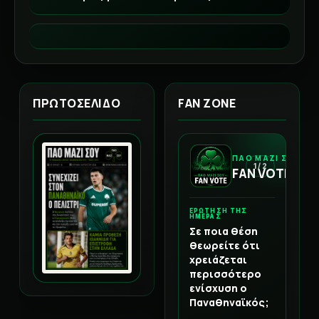
ΠΡΩΤΟΣΕΛΙΔΟ
FAN ZONE
ΠΑΟ ΜΑΖΙ ΣΟΥ
1 / 2
FAN VOTE
ΕΡΩΤΗΣΗ ΤΗΣ
ΗΜΕΡΑΣ
Σε ποια θέση
θεωρείτε ότι
χρειάζεται
περισσότερο
ενίσχυση ο
Παναθηναϊκός;