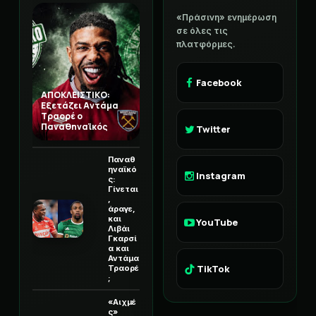
«Πράσινη» ενημέρωση
σε όλες τις
πλατφόρμες.
Facebook
ΑΠΟΚΛΕΙΣΤΙΚΟ:
Εξετάζει Αντάμα
Τραορέ ο
Παναθηναϊκός
Twitter
Παναθ
ηναϊκό
Instagram
ς:
Γίνεται
,
άραγε,
και
YouTube
Λιβάι
Γκαρσί
α και
Αντάμα
TikTok
Τραορέ
;
«Αιχμέ
ς»