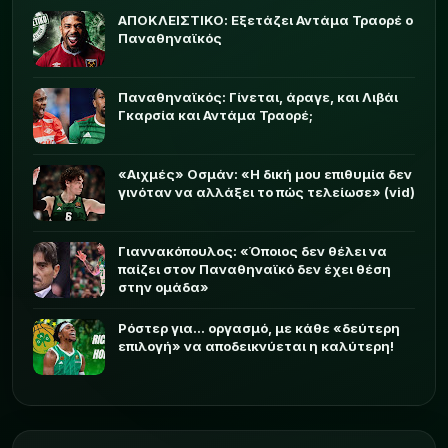
ΑΠΟΚΛΕΙΣΤΙΚΟ: Εξετάζει Αντάμα Τραορέ ο
Παναθηναϊκός
Παναθηναϊκός: Γίνεται, άραγε, και Λιβάι
Γκαρσία και Αντάμα Τραορέ;
«Αιχμές» Οσμάν: «Η δική μου επιθυμία δεν
γινόταν να αλλάξει το πώς τελείωσε» (vid)
Γιαννακόπουλος: «Όποιος δεν θέλει να
παίζει στον Παναθηναϊκό δεν έχει θέση
στην ομάδα»
Ρόστερ για... οργασμό, με κάθε «δεύτερη
επιλογή» να αποδεικνύεται η καλύτερη!