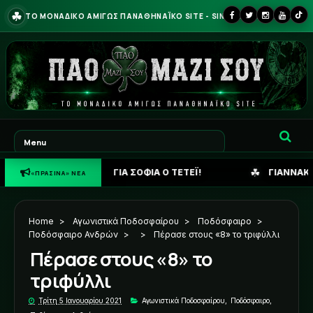
☘
ΤΟ ΜΟΝΑΔΙΚΟ ΑΜΙΓΩΣ ΠΑΝΑΘΗΝΑΪΚΟ SITE - SINCE 2013
☘
 ΠΑΛΕΥΕΙ ΓΙΑ ΣΟΦΙΑ Ο ΤΕΤΕΪ!
ΓΙΑΝΝΑΚΟΠΟΥΛΟΣ: «ΕΔ
«ΠΡΑΣΙΝΑ» ΝΕΑ
Home
>
Αγωνιστικά Ποδοσφαίρου
>
Ποδόσφαιρο
>
Ποδόσφαιρο Ανδρών
>
>
Πέρασε στους «8» το τριφύλλι
Πέρασε στους «8» το
τριφύλλι
Τρίτη 5 Ιανουαρίου 2021
Αγωνιστικά Ποδοσφαίρου
,
Ποδόσφαιρο
,