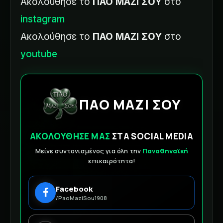
Ακολούθησε το
ΠΑΟ ΜΑΖΙ ΣΟΥ
στο
instagram
Ακολούθησε το
ΠΑΟ ΜΑΖΙ ΣΟΥ
στο
youtube
ΠΑΟ ΜΑΖΙ ΣΟΥ
ΑΚΟΛΟΥΘΗΣΕ ΜΑΣ
ΣΤΑ SOCIAL MEDIA
Μείνε συντονισμένος για όλη την
Παναθηναϊκή
επικαιρότητα!
Facebook
/PaoMaziSou1908