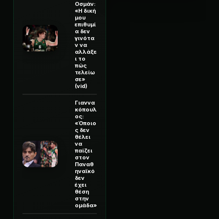
Οσμάν:
«Η δική
μου
επιθυμί
α δεν
γινότα
ν να
αλλάξε
ι το
πώς
τελείω
σε»
(vid)
Γιαννα
κόπουλ
ος:
«Όποιο
ς δεν
θέλει
να
παίζει
στον
Παναθ
ηναϊκό
δεν
έχει
θέση
στην
ομάδα»