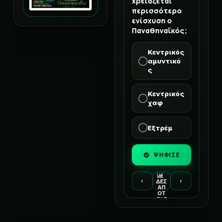
χρειάζεται
περισσότερο
ενίσχυση ο
Παναθηναϊκός;
Κεντρικός
αμυντικό
ς
Κεντρικός
χαφ
Εξτρέμ
ΨΗΦΙΣΕ
‹
›
ΔΕΣ
ΑΠ
ΟΤ
ΕΛΕ
ΣΜ
ΑΤΑ