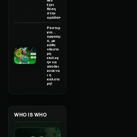
δεν
έχει
θέση
στην
ομάδα»
Ρόστερ
για...
οργασμ
ό, με
κάθε
«δεύτε
ρη
επιλογ
ή» να
αποδει
κνύετα
ι η
καλύτε
ρη!
WHO IS WHO