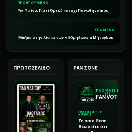
ΠΡΟΗΓΟΥΜΕΝΟ
Ρικ Πιτίνο: Γιατί Ορτέζ και όχι Παναθηναϊκός;
ΕΠΟΜΕΝΟ
Μπήκε στην λίστα των «40ρηδων» ο Μήτογλου!
ΠΡΩΤΟΣΕΛΙΔΟ
FAN ZONE
ΠΑΟ ΜΑΖΙ ΣΟΥ
1 / 2
FAN VOTE
ΕΡΩΤΗΣΗ ΤΗΣ
ΗΜΕΡΑΣ
Σε ποια θέση
θεωρείτε ότι