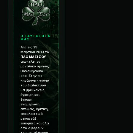
Η ΤΑΥΤΟΤΗΤΑ
ΜΑΣ
Από τις 23
Μαρτίου 2013 το
ΠΑΟ ΜΑΖΙ ΣΟΥ
αποτελεί το
μοναδικό αμιγώς
Παναθηναϊκό
site. Στην πιο
«πράσινη» γωνιά
του διαδικτύου
θα βρει κανείς
έγκαιρη και
έγκυρη
ενημέρωση,
απόψεις, κριτική,
αποκλειστικά
ρεπορτάζ,
εκπομπές και όλα
όσα αφορούν
τον μεγαλύτερο