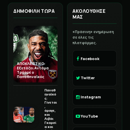
ΔΗΜΟΦΙΛΗ ΤΩΡΑ
ΑΚΟΛΟΥΘΗΣΕ
ΜΑΣ
«Πράσινη» ενημέρωση
σε όλες τις
πλατφόρμες.
Facebook
ΑΠΟΚΛΕΙΣΤΙΚΟ:
Εξετάζει Αντάμα
Τραορέ ο
Παναθηναϊκός
Twitter
Παναθ
ηναϊκό
Instagram
ς:
Γίνεται
,
άραγε,
και
YouTube
Λιβάι
Γκαρσί
α και