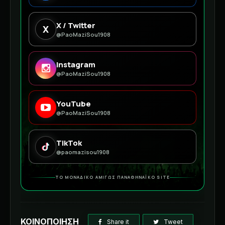
X / Twitter
X
@PaoMaziSou1908
Instagram
@PaoMaziSou1908
YouTube
@PaoMaziSou1908
TikTok
@paomazisou1908
ΤΟ ΜΟΝΑΔΙΚΟ ΑΜΙΓΩΣ ΠΑΝΑΘΗΝΑΪΚΟ SITE
ΚΟΙΝΟΠΟΙΗΣΗ
Share it
Tweet