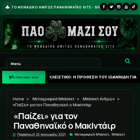
☘
ΤΟ ΜΟΝΑΔΙΚΟ ΑΜΙΓΩΣ ΠΑΝΑΘΗΝΑΪΚΟ SITE - SINCE 2013
☘
ΑΠΟΚΛΕΙΣΤΙΚΟ: Η ΠΡΟΘΕΣΗ ΤΟΥ ΙΩΑΝΝΙΔΗ ΓΙΑ ΤΟ ΜΕΛΛΟΝ ΤΟ
«ΠΡΑΣΙΝΑ» ΝΕΑ
Home
>
Μεταγραφικά Μπάσκετ
>
Μπάσκετ Ανδρών
>
«Παίζει» για τον Παναθηναϊκό ο ΜακΙντάιρ
«Παίζει» για τον
Παναθηναϊκό ο ΜακΙντάιρ
Παρασκευή 22 Ιανουαρίου 2021
Μεταγραφικά Μπάσκετ
,
Μπάσκετ