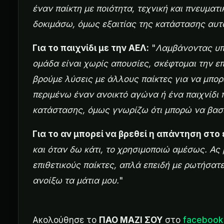
έναν παίκτη με ποιότητα, τεχνική και πνευματ
δοκιμάσω, όμως εξαιτίας της κατάστασης αυτό 
Για το παιχνίδι με την ΑΕΛ:
"
Λαμβάνοντας υπό
ομάδα είναι χωρίς απουσίες, σκέφτομαι την 
βρούμε λύσεις με άλλους παίκτες για να μπο
περιμένω έναν ανοικτό αγώνα ή ένα παιχνίδι 
κατάστασης, όμως γνωρίζω ότι μπορώ να βασι
Για το αν μπορεί να βρεθεί η απάντηση στο
και όταν δω κάτι, το χρησιμοποιώ αμέσως. Ας μ
επιθετικούς παίκτες, απλά επειδή με ρωτήσατ
ανοίξω τα μάτια μου.
"
Ακολούθησε το
ΠΑΟ ΜΑΖΙ ΣΟΥ
στο
facebook