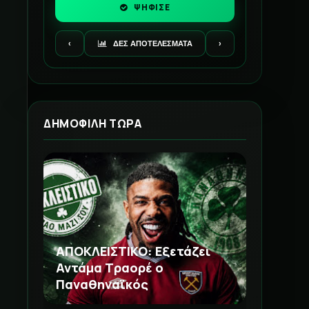
ΨΗΦΙΣΕ
‹
ΔΕΣ ΑΠΟΤΕΛΕΣΜΑΤΑ
›
ΔΗΜΟΦΙΛΗ ΤΩΡΑ
ΑΠΟΚΛΕΙΣΤΙΚΟ: Εξετάζει
Αντάμα Τραορέ ο
Παναθηναϊκός