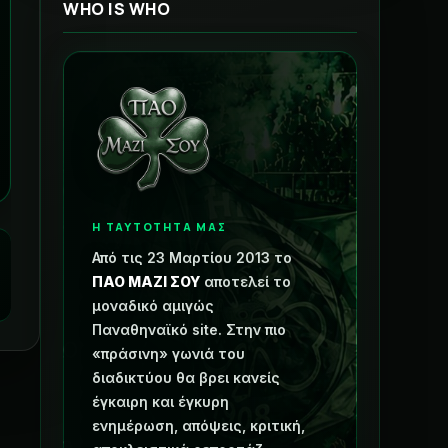
WHO IS WHO
Η ΤΑΥΤΟΤΗΤΑ ΜΑΣ
Από τις 23 Μαρτίου 2013 το
ΠΑΟ ΜΑΖΙ ΣΟΥ
αποτελεί το
μοναδικό αμιγώς
Παναθηναϊκό site. Στην πιο
«πράσινη» γωνιά του
διαδικτύου θα βρει κανείς
έγκαιρη και έγκυρη
ενημέρωση, απόψεις, κριτική,