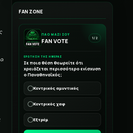
FAN ZONE
ς
ΠΑΟ ΜΑΖΙ ΣΟΥ
1 / 2
FAN VOTE
ΕΡΩΤΗΣΗ ΤΗΣ ΗΜΕΡΑΣ
ια
Σε ποια θέση θεωρείτε ότι
χρειάζεται περισσότερο ενίσχυση
ο Παναθηναϊκός;
Κεντρικός αμυντικός
Κεντρικός χαφ
ι
Εξτρέμ