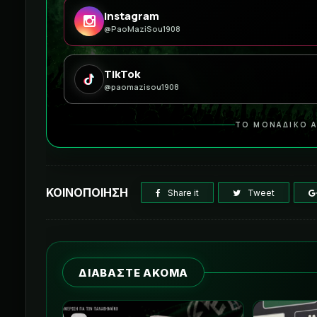
Instagram
@PaoMaziSou1908
TikTok
@paomazisou1908
ΤΟ ΜΟΝΑΔΙΚΟ Α
ΚΟΙΝΟΠΟΙΗΣΗ
Share it
Tweet
ΔΙΑΒΑΣΤΕ ΑΚΟΜΑ