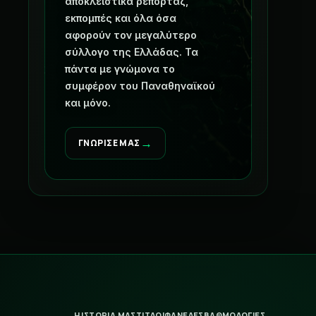
αποκλειστικά ρεπορτάζ,
εκπομπές και όλα όσα
αφορούν τον μεγαλύτερο
σύλλογο της Ελλάδας. Τα
πάντα με γνώμονα το
συμφέρον του Παναθηναϊκού
και μόνο.
→
ΓΝΩΡΙΣΕ ΜΑΣ
Η ΙΣΤΟΡΙΑ ΜΑΣ
ΤΙΤΛΟΙ
ΦΑΝΕΛΕΣ
ΒΑΘΜΟΛΟΓΙΕΣ