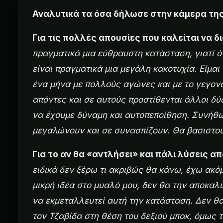
Αναλυτικά τα όσα δήλωσε στην κάμερα τη
Για τις πολλές απουσίες που καλείται να δ
πραγματικά μια εύθραυστη κατάσταση, γιατί ό
είναι πραγματικά μια μεγάλη κακοτυχία. Είμαι
ένα μήνα με πολλούς αγώνες και με το γεγονό
απόντες και σε αυτούς προστίθενται άλλοι δύο
να έχουμε δύναμη και αυτοπεποίθηση. Συνήθω
μεγαλώνουν και σε συνασπίζουν. Θα βασιστού
Για το αν θα «αντλήσει» και πάλι λύσεις 
ειδικά δεν ξέρω τι ακριβώς θα κάνω, έχω ακό
μικρή ιδέα στο μυαλό μου, δεν θα την αποκα
να εκμεταλλευτεί αυτή την κατάσταση. Δεν θα 
τον Τζαβίδα στη θέση του δεξιού μπακ, όμως 