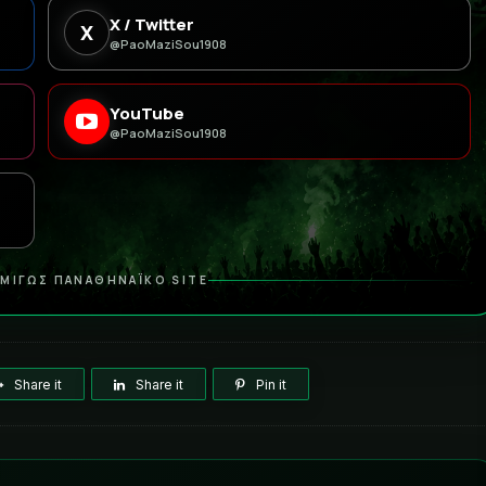
X / Twitter
X
@PaoMaziSou1908
YouTube
@PaoMaziSou1908
ΜΙΓΩΣ ΠΑΝΑΘΗΝΑΪΚΟ SITE
Share it
Share it
Pin it