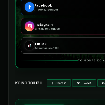
Facebook
/PaoMaziSou1908
Instagram
@PaoMaziSou1908
TikTok
@paomazisou1908
ΤΟ ΜΟΝΑΔΙΚΟ Α
ΚΟΙΝΟΠΟΙΗΣΗ
Share it
Tweet