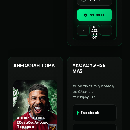
ΨΗΦΙΣΕ
‹
›
ΔΕΣ
ΑΠ
ΟΤ
ΕΛΕ
ΣΜ
ΑΤΑ
ΔΗΜΟΦΙΛΗ ΤΩΡΑ
ΑΚΟΛΟΥΘΗΣΕ
ΜΑΣ
«Πράσινη» ενημέρωση
σε όλες τις
πλατφόρμες.
Facebook
ΑΠΟΚΛΕΙΣΤΙΚΟ:
Εξετάζει Αντάμα
Τραορέ ο