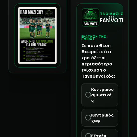
ΠΑΟ ΜΑΖΙ ΣΟΥ
1 / 2
FAN VOTE
ΕΡΩΤΗΣΗ ΤΗΣ
ΗΜΕΡΑΣ
Σε ποια θέση
θεωρείτε ότι
χρειάζεται
περισσότερο
ενίσχυση ο
Παναθηναϊκός;
Κεντρικός
αμυντικό
ς
Κεντρικός
χαφ
Εξτρέμ