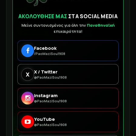
ΑΚΟΛΟΥΘΗΣΕ ΜΑΣ
ΣΤΑ SOCIAL MEDIA
Μείνε συντονισμένος για όλη την
Παναθηναϊκή
επικαιρότητα!
Facebook
/PaoMaziSou1908
X / Twitter
X
@PaoMaziSou1908
Instagram
@PaoMaziSou1908
YouTube
@PaoMaziSou1908