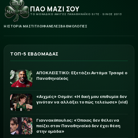
ΠΑΟ ΜΑΖΙ ΣΟΥ
ΤΟ ΜΟΝΑΔΙΚΟ ΑΜΙΓΩΣ ΠΑΝΑΘΗΝΑΪΚΟ SITE · SINCE 2013
Η ΙΣΤΟΡΙΑ ΜΑΣ
ΤΙΤΛΟΙ
ΦΑΝΕΛΕΣ
ΒΑΘΜΟΛΟΓΙΕΣ
ΤΟΠ-5 ΕΒΔΟΜΑΔΑΣ
ΑΠΟΚΛΕΙΣΤΙΚΟ: Εξετάζει Αντάμα Τραορέ ο
Παναθηναϊκός
«Αιχμές» Οσμάν: «Η δική μου επιθυμία δεν
γινόταν να αλλάξει το πώς τελείωσε» (vid)
Γιαννακόπουλος: «Όποιος δεν θέλει να
παίζει στον Παναθηναϊκό δεν έχει θέση
στην ομάδα»