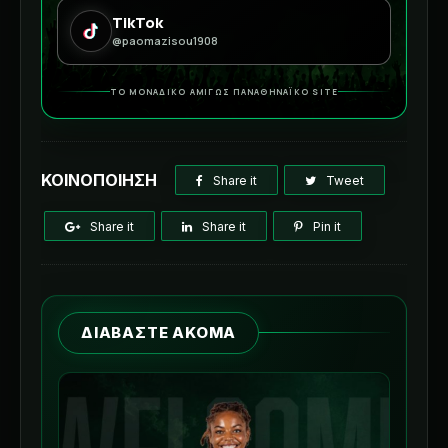
TikTok
@paomazisou1908
ΤΟ ΜΟΝΑΔΙΚΟ ΑΜΙΓΩΣ ΠΑΝΑΘΗΝΑΪΚΟ SITE
ΚΟΙΝΟΠΟΙΗΣΗ
Share it
Tweet
Share it
Share it
Pin it
ΔΙΑΒΑΣΤΕ ΑΚΟΜΑ