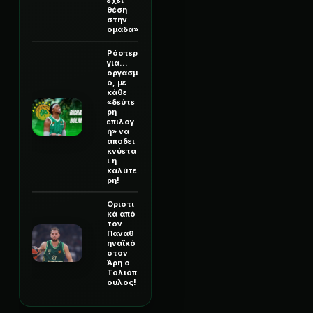
θέση
στην
ομάδα»
Ρόστερ
για...
οργασμ
ό, με
κάθε
«δεύτε
ρη
επιλογ
ή» να
αποδει
κνύετα
ι η
καλύτε
ρη!
Οριστι
κά από
τον
Παναθ
ηναϊκό
στον
Άρη ο
Τολιόπ
ουλος!