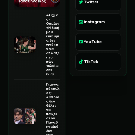
Παναθηναϊκός
Twitter
«Αιχμέ
ς»
Instagram
Οσμάν:
«Η δική
μου
επιθυμί
α δεν
YouTube
γινότα
ν να
αλλάξε
ι το
TikTok
πώς
τελείω
σε»
(vid)
Γιαννα
κόπουλ
ος:
«Όποιο
ς δεν
θέλει
να
παίζει
στον
Παναθ
ηναϊκό
δεν
έχει