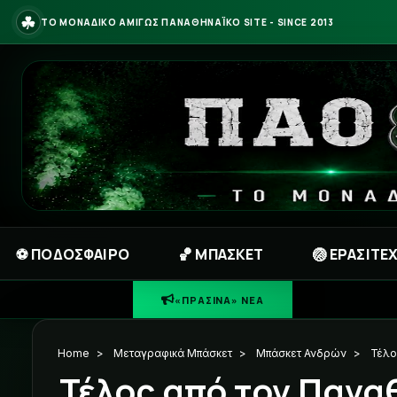
☘
ΤΟ ΜΟΝΑΔΙΚΟ ΑΜΙΓΩΣ ΠΑΝΑΘΗΝΑΪΚΟ SITE - SINCE 2013
⚽ ΠΟΔΟΣΦΑΙΡΟ
🏀 ΜΠΑΣΚΕΤ
🏐 ΕΡΑΣΙΤΕ
☘
«ΠΡΑΣΙΝΑ» ΝΕΑ
Home
>
Μεταγραφικά Μπάσκετ
>
Μπάσκετ Ανδρών
>
Τέλο
Τέλος από τον Πανα