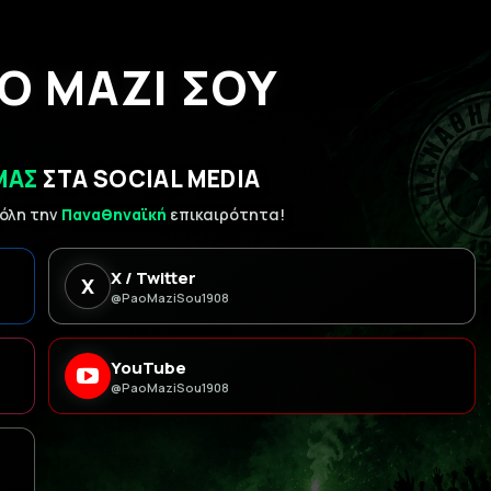
Ο ΜΑΖΙ ΣΟΥ
ΜΑΣ
ΣΤΑ SOCIAL MEDIA
 όλη την
Παναθηναϊκή
επικαιρότητα!
X / Twitter
X
@PaoMaziSou1908
YouTube
@PaoMaziSou1908