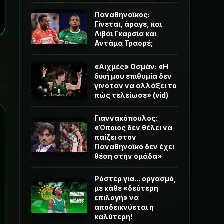
Παναθηναϊκός:
Γίνεται, άραγε, και
Λιβάι Γκαρσία και
Αντάμα Τραορέ;
«Αιχμές» Οσμάν: «Η
δική μου επιθυμία δεν
γινόταν να αλλάξει το
πώς τελείωσε» (vid)
Γιαννακόπουλος:
«Όποιος δεν θέλει να
παίζει στον
Παναθηναϊκό δεν έχει
θέση στην ομάδα»
Ρόστερ για... οργασμό,
με κάθε «δεύτερη
επιλογή» να
αποδεικνύεται η
καλύτερη!