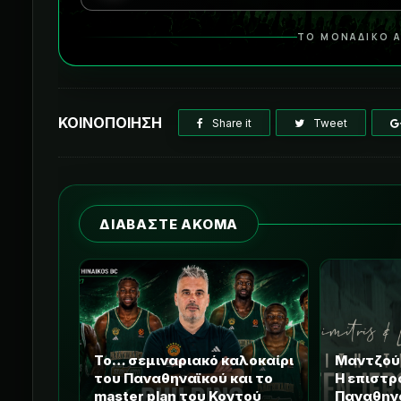
ΤΟ ΜΟΝΑΔΙΚΟ Α
ΚΟΙΝΟΠΟΙΗΣΗ
Share it
Tweet
ΔΙΑΒΑΣΤΕ ΑΚΟΜΑ
Το… σεμιναριακό καλοκαίρι
Μαντζού
του Παναθηναϊκού και το
Η επιστρ
master plan του Κοντού
Παναθην