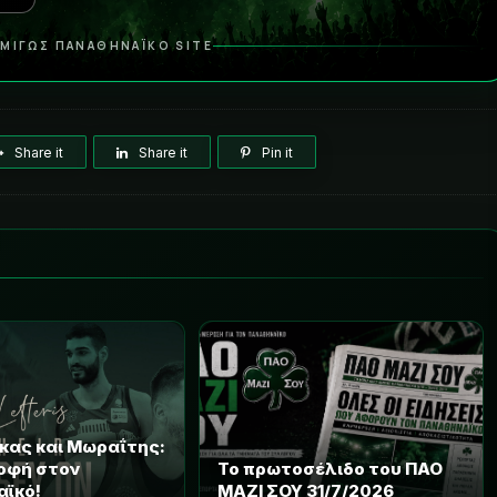
ΜΙΓΩΣ ΠΑΝΑΘΗΝΑΪΚΟ SITE
Share it
Share it
Pin it
κας και Μωραΐτης:
οφή στον
Το πρωτοσέλιδο του ΠΑΟ
αϊκό!
ΜΑΖΙ ΣΟΥ 31/7/2026