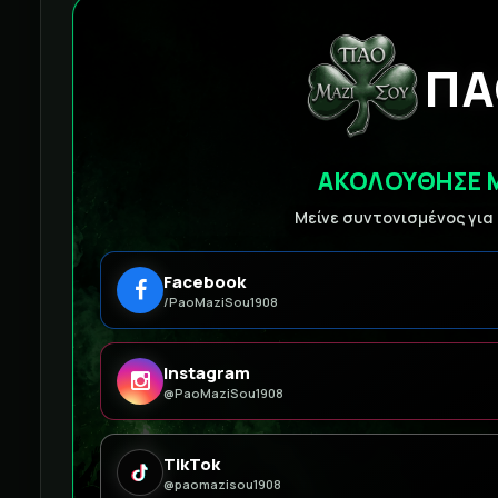
ΠΑ
ΑΚΟΛΟΥΘΗΣΕ 
Μείνε συντονισμένος για
Facebook
/PaoMaziSou1908
Instagram
@PaoMaziSou1908
TikTok
@paomazisou1908