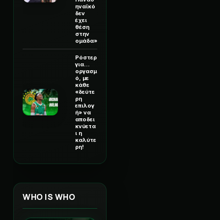
ηναϊκό
δεν
έχει
θέση
στην
ομάδα»
Ρόστερ
για...
οργασμ
ό, με
κάθε
«δεύτε
ρη
επιλογ
ή» να
αποδει
κνύετα
ι η
καλύτε
ρη!
WHO IS WHO