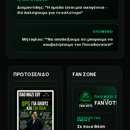
Διαμαντίδης: "Η ομάδα είναι μία οικογένεια -
Θα παλέψουμε για το καλύτερο"
ΕΠΟΜΕΝΟ
Μήτογλου: "'Να αποδείξουμε ότι μπορούμε να
κουβαλήσουμε τον Παναθηναϊκό!"
ΠΡΩΤΟΣΕΛΙΔΟ
FAN ZONE
ΠΑΟ ΜΑΖΙ ΣΟΥ
1 / 2
FAN VOTE
ΕΡΩΤΗΣΗ ΤΗΣ
ΗΜΕΡΑΣ
Σε ποια θέση