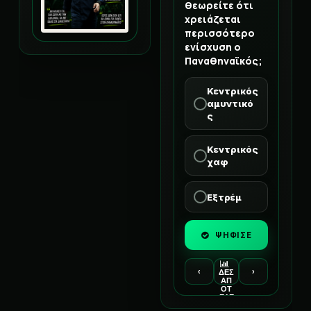
θεωρείτε ότι
χρειάζεται
περισσότερο
ενίσχυση ο
Παναθηναϊκός;
Κεντρικός
αμυντικό
ς
Κεντρικός
χαφ
Εξτρέμ
ΨΗΦΙΣΕ
‹
›
ΔΕΣ
ΑΠ
ΟΤ
ΕΛΕ
ΣΜ