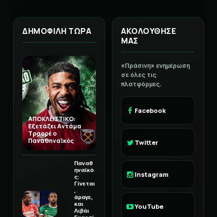
ΑΤΑ
ΔΗΜΟΦΙΛΗ ΤΩΡΑ
ΑΚΟΛΟΥΘΗΣΕ
ΜΑΣ
«Πράσινη» ενημέρωση
σε όλες τις
πλατφόρμες.
Facebook
ΑΠΟΚΛΕΙΣΤΙΚΟ:
Εξετάζει Αντάμα
Τραορέ ο
Παναθηναϊκός
Twitter
Παναθ
ηναϊκό
Instagram
ς:
Γίνεται
,
άραγε,
και
YouTube
Λιβάι