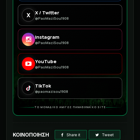
X / Twitter
X
@PaoMaziSou1908
Instagram
@PaoMaziSou1908
YouTube
@PaoMaziSou1908
TikTok
@paomazisou1908
ΤΟ ΜΟΝΑΔΙΚΟ ΑΜΙΓΩΣ ΠΑΝΑΘΗΝΑΪΚΟ SITE
ΚΟΙΝΟΠΟΙΗΣΗ
Share it
Tweet