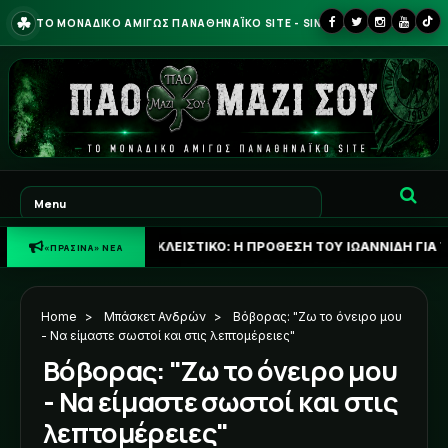
☘
ΤΟ ΜΟΝΑΔΙΚΟ ΑΜΙΓΩΣ ΠΑΝΑΘΗΝΑΪΚΟ SITE - SINCE 2013
☘
ΑΠΟΚΛΕΙΣΤΙΚΟ: Η ΠΡΟΘΕΣΗ ΤΟΥ ΙΩΑΝΝΙΔΗ ΓΙΑ ΤΟ ΜΕΛΛΟΝ ΤΟΥ
«ΠΡΑΣΙΝΑ» ΝΕΑ
Home
>
Μπάσκετ Ανδρών
>
Βόβορας: "Ζω το όνειρο μου
- Να είμαστε σωστοί και στις λεπτομέρειες"
Βόβορας: "Ζω το όνειρο μου
- Να είμαστε σωστοί και στις
λεπτομέρειες"