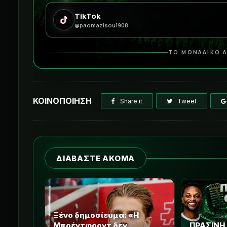
TikTok
@paomazisou1908
ΤΟ ΜΟΝΑΔΙΚΟ Α
ΚΟΙΝΟΠΟΙΗΣΗ
Share it
Tweet
ΔΙΑΒΑΣΤΕ ΑΚΟΜΑ
Ξένο δημοσίευμα: «Η
Μπρέντφορντ δεν
ΠΡΑΣΙΝΗ