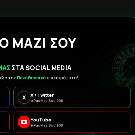
Ο ΜΑΖΙ ΣΟΥ
ΜΑΣ
ΣΤΑ SOCIAL MEDIA
 όλη την
Παναθηναϊκή
επικαιρότητα!
X / Twitter
X
@PaoMaziSou1908
YouTube
@PaoMaziSou1908