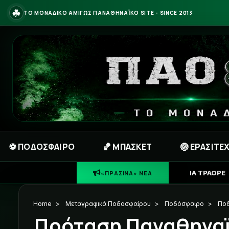
☘
ΤΟ ΜΟΝΑΔΙΚΟ ΑΜΙΓΩΣ ΠΑΝΑΘΗΝΑΪΚΟ SITE - SINCE 2013
⚽ ΠΟΔΟΣΦΑΙΡΟ
🏀 ΜΠΑΣΚΕΤ
🏐 ΕΡΑΣΙΤΕ
☘
ΠΑΝΑΘΗΝΑ
«ΠΡΑΣΙΝΑ» ΝΕΑ
Home
>
Μεταγραφικά Ποδοσφαίρου
>
Ποδόσφαιρο
>
Πο
Πρόταση Παναθηναϊ