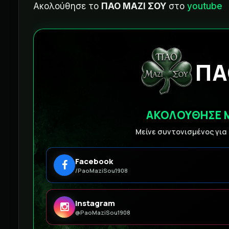
Ακολούθησε το
ΠΑΟ ΜΑΖΙ ΣΟΥ
στο
youtube
ΠΑ
ΑΚΟΛΟΥΘΗΣΕ 
Μείνε συντονισμένος για
Facebook
/PaoMaziSou1908
Instagram
@PaoMaziSou1908