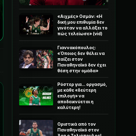
«Αιχμές» Οσμάν: «Η
δική μου επιθυμία δεν
γινόταν να αλλάξει το
πώς τελείωσε» (vid)
Γιαννακόπουλος:
«Όποιος δεν θέλει να
παίζει στον
Παναθηναϊκό δεν έχει
θέση στην ομάδα»
Ρόστερ για... οργασμό,
με κάθε «δεύτερη
επιλογή» να
αποδεικνύεται η
καλύτερη!
Οριστικά από τον
Παναθηναϊκό στον
Άρη ο Τολιόπουλος!