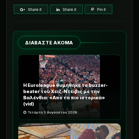
Share it
Share it
Pin it
ΔΙΑΒΑΣΤΕ ΑΚΟΜΑ
Η Euroleague θυμήθηκε το buzzer-
beater του Χέιζ-Ντέιβις με την
Βαλένθια: «Από τα πιο ιστορικά»
(vid)
Τετάρτη 5 Αυγούστου 2026