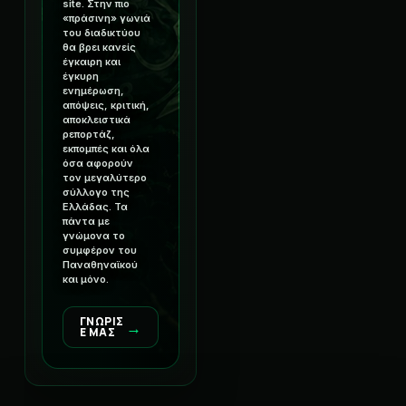
site. Στην πιο
«πράσινη» γωνιά
του διαδικτύου
θα βρει κανείς
έγκαιρη και
έγκυρη
ενημέρωση,
απόψεις, κριτική,
αποκλειστικά
ρεπορτάζ,
εκπομπές και όλα
όσα αφορούν
τον μεγαλύτερο
σύλλογο της
Ελλάδας. Τα
πάντα με
γνώμονα το
συμφέρον του
Παναθηναϊκού
και μόνο.
ΓΝΩΡΙΣ
→
Ε ΜΑΣ