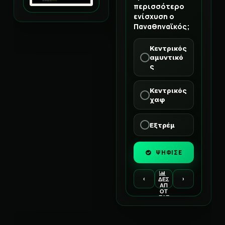
περισσότερο
ενίσχυση ο
Παναθηναϊκός;
Κεντρικός
αμυντικό
ς
Κεντρικός
χαφ
Εξτρέμ
ΨΗΦΙΣΕ
‹
›
ΔΕΣ
ΑΠ
ΟΤ
ΕΛΕ
ΣΜ
ΑΤΑ