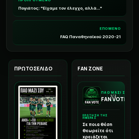
ΠΡΟΗΓΟΥΜΕΝΟ
Πογιάτος: "Είχαμε τον έλεγχο, αλλά..."
ΕΠΟΜΕΝΟ
FAQ Παναθηναϊκού 2020-21
ΠΡΩΤΟΣΕΛΙΔΟ
FAN ZONE
ΠΑΟ ΜΑΖΙ ΣΟΥ
1 / 2
FAN VOTE
ΕΡΩΤΗΣΗ ΤΗΣ
ΗΜΕΡΑΣ
Σε ποια θέση
θεωρείτε ότι
χρειάζεται