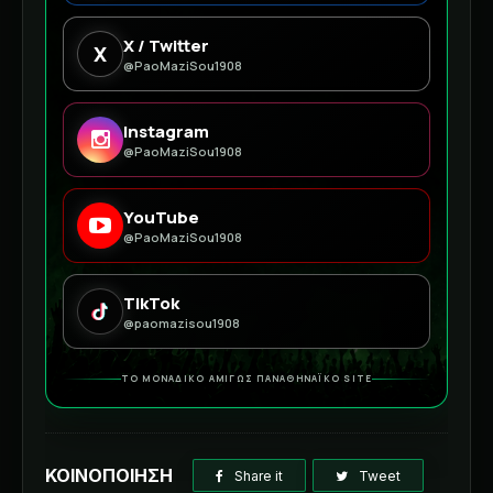
X / Twitter
X
@PaoMaziSou1908
Instagram
@PaoMaziSou1908
YouTube
@PaoMaziSou1908
TikTok
@paomazisou1908
ΤΟ ΜΟΝΑΔΙΚΟ ΑΜΙΓΩΣ ΠΑΝΑΘΗΝΑΪΚΟ SITE
ΚΟΙΝΟΠΟΙΗΣΗ
Share it
Tweet