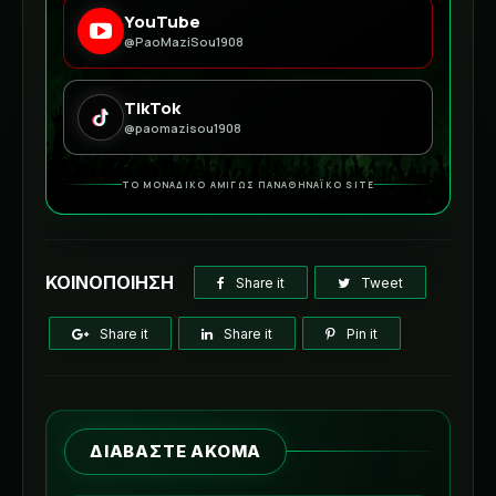
YouTube
@PaoMaziSou1908
TikTok
@paomazisou1908
ΤΟ ΜΟΝΑΔΙΚΟ ΑΜΙΓΩΣ ΠΑΝΑΘΗΝΑΪΚΟ SITE
ΚΟΙΝΟΠΟΙΗΣΗ
Share it
Tweet
Share it
Share it
Pin it
ΔΙΑΒΑΣΤΕ ΑΚΟΜΑ