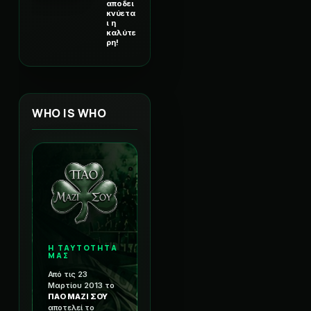
αποδει
κνύετα
ι η
καλύτε
ρη!
WHO IS WHO
Η ΤΑΥΤΟΤΗΤΑ
ΜΑΣ
Από τις 23
Μαρτίου 2013 το
ΠΑΟ ΜΑΖΙ ΣΟΥ
αποτελεί το