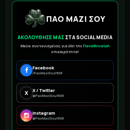
ΠΑΟ ΜΑΖΙ ΣΟΥ
ΑΚΟΛΟΥΘΗΣΕ ΜΑΣ
ΣΤΑ SOCIAL MEDIA
Μείνε συντονισμένος για όλη την
Παναθηναϊκή
επικαιρότητα!
Facebook
/PaoMaziSou1908
X / Twitter
X
@PaoMaziSou1908
Instagram
@PaoMaziSou1908