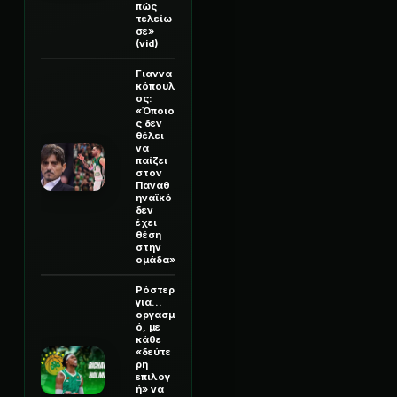
πώς
τελείω
σε»
(vid)
Γιαννα
κόπουλ
ος:
«Όποιο
ς δεν
θέλει
να
παίζει
στον
Παναθ
ηναϊκό
δεν
έχει
θέση
στην
ομάδα»
Ρόστερ
για...
οργασμ
ό, με
κάθε
«δεύτε
ρη
επιλογ
ή» να