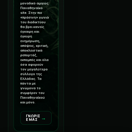
μοναδικό αμιγώς
Παναθηναϊκό
site. Στην πιο
«πράσινη» γωνιά
του διαδικτύου
θα βρει κανείς
έγκαιρη και
έγκυρη
ενημέρωση,
απόψεις, κριτική,
αποκλειστικά
ρεπορτάζ,
εκπομπές και όλα
όσα αφορούν
τον μεγαλύτερο
σύλλογο της
Ελλάδας. Τα
πάντα με
γνώμονα το
συμφέρον του
Παναθηναϊκού
και μόνο.
ΓΝΩΡΙΣ
→
Ε ΜΑΣ