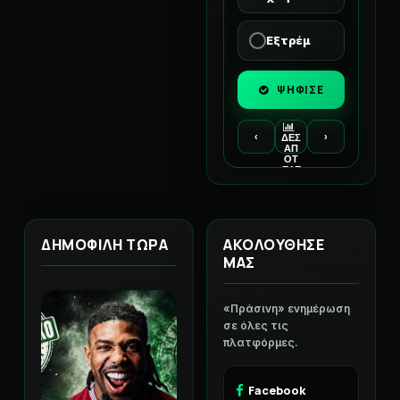
Εξτρέμ
ΨΗΦΙΣΕ
‹
›
ΔΕΣ
ΑΠ
ΟΤ
ΕΛΕ
ΣΜ
ΑΤΑ
ΔΗΜΟΦΙΛΗ ΤΩΡΑ
ΑΚΟΛΟΥΘΗΣΕ
ΜΑΣ
«Πράσινη» ενημέρωση
σε όλες τις
πλατφόρμες.
Facebook