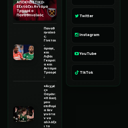
ΑΠΟΚΛΕΙΣΤΙΚΟ:
Εξετάζει Αντάμα
Τραορέ ο
Παναθηναϊκός
Twitter
Παναθ
ηναϊκό
Instagram
ς:
Γίνεται
,
άραγε,
και
YouTube
Λιβάι
Γκαρσί
α και
Αντάμα
TikTok
Τραορέ
;
«Αιχμέ
ς»
Οσμάν:
«Η δική
μου
επιθυμί
α δεν
γινότα
ν να
αλλάξε
ι το