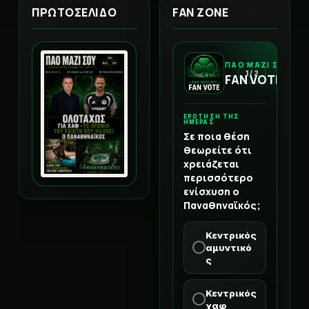
ΠΡΩΤΟΣΕΛΙΔΟ
FAN ZONE
ΠΑΟ ΜΑΖΙ ΣΟΥ
1 / 2
FAN VOTE
ΕΡΩΤΗΣΗ ΤΗΣ
ΗΜΕΡΑΣ
Σε ποια θέση
θεωρείτε ότι
χρειάζεται
περισσότερο
ενίσχυση ο
Παναθηναϊκός;
Κεντρικός
αμυντικό
ς
Κεντρικός
χαφ