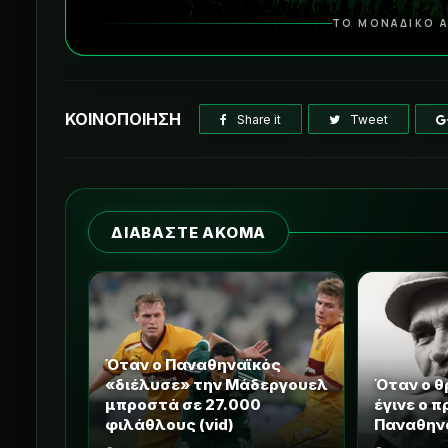
ΤΟ ΜΟΝΑΔΙΚΟ Α
ΚΟΙΝΟΠΟΙΗΣΗ
Share it
Tweet
ΔΙΑΒΑΣΤΕ ΑΚΟΜΑ
Όταν ο Παναθηναϊκός
«διέλυσε» την Μάδεργουελ
Όταν ο θ
μπροστά σε 27.000
έγινε ο 
φιλάθλους (vid)
Παναθην