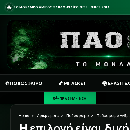
☘
ΤΟ ΜΟΝΑΔΙΚΟ ΑΜΙΓΩΣ ΠΑΝΑΘΗΝΑΪΚΟ SITE - SINCE 2013
⚽ ΠΟΔΟΣΦΑΙΡΟ
🏀 ΜΠΑΣΚΕΤ
🏐 ΕΡΑΣΙΤΕ
☘
ΑΠ
«ΠΡΑΣΙΝΑ» ΝΕΑ
Home
>
Αφιερώματα
>
Ποδόσφαιρο
>
Ποδόσφαιρο Ανδρ
Η επιλογή είναι δικ