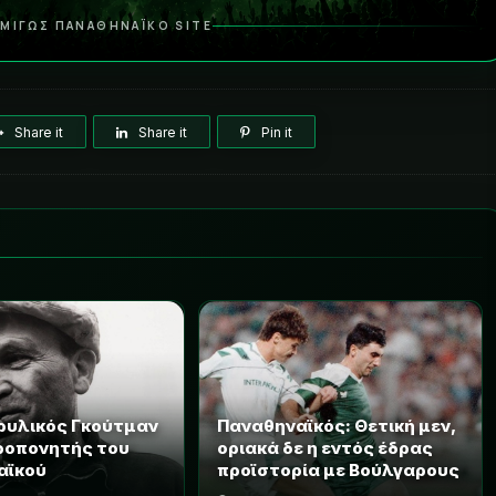
ΜΙΓΩΣ ΠΑΝΑΘΗΝΑΪΚΟ SITE
Share it
Share it
Pin it
ρυλικός Γκούτμαν
Παναθηναϊκός: Θετική μεν,
προπονητής του
οριακά δε η εντός έδρας
αϊκού
προϊστορία με Βούλγαρους