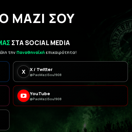
Ο ΜΑΖΙ ΣΟΥ
ΜΑΣ
ΣΤΑ SOCIAL MEDIA
 όλη την
Παναθηναϊκή
επικαιρότητα!
X / Twitter
X
@PaoMaziSou1908
YouTube
@PaoMaziSou1908