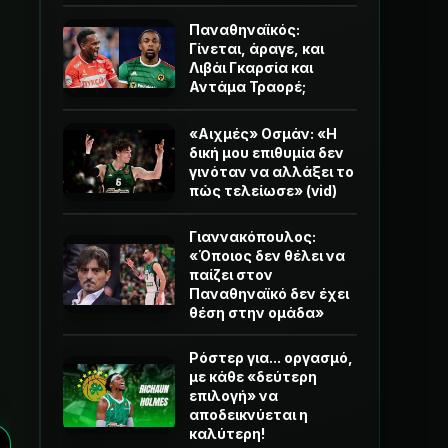
Παναθηναϊκός:
Γίνεται, άραγε, και
Λιβάι Γκαρσία και
Αντάμα Τραορέ;
«Αιχμές» Οσμάν: «Η
δική μου επιθυμία δεν
γινόταν να αλλάξει το
πώς τελείωσε» (vid)
Γιαννακόπουλος:
«Όποιος δεν θέλει να
παίζει στον
Παναθηναϊκό δεν έχει
θέση στην ομάδα»
Ρόστερ για... οργασμό,
με κάθε «δεύτερη
επιλογή» να
αποδεικνύεται η
καλύτερη!