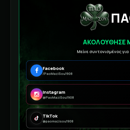
ΠΑ
ΑΚΟΛΟΥΘΗΣΕ 
Μείνε συντονισμένος για
Facebook
/PaoMaziSou1908
Instagram
@PaoMaziSou1908
TikTok
@paomazisou1908