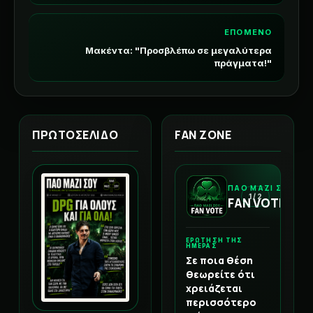
ΕΠΟΜΕΝΟ
Μακέντα: "Προσβλέπω σε μεγαλύτερα
πράγματα!"
ΠΡΩΤΟΣΕΛΙΔΟ
FAN ZONE
ΠΑΟ ΜΑΖΙ ΣΟΥ
1 / 2
FAN VOTE
ΕΡΩΤΗΣΗ ΤΗΣ
ΗΜΕΡΑΣ
Σε ποια θέση
θεωρείτε ότι
χρειάζεται
περισσότερο