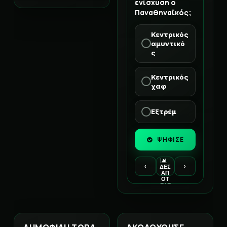
ενίσχυση ο
Παναθηναϊκός;
Κεντρικός
αμυντικό
ς
Κεντρικός
χαφ
Εξτρέμ
ΨΗΦΙΣΕ
‹
›
ΔΕΣ
ΑΠ
ΟΤ
ΕΛΕ
ΣΜ
ΑΤΑ