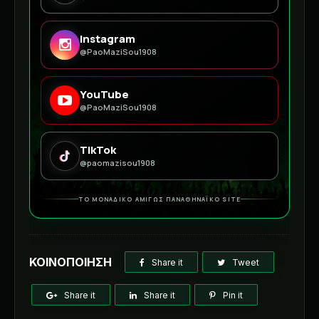
Instagram
@PaoMaziSou1908
YouTube
@PaoMaziSou1908
TikTok
@paomazisou1908
ΤΟ ΜΟΝΑΔΙΚΟ ΑΜΙΓΩΣ ΠΑΝΑΘΗΝΑΪΚΟ SITE
ΚΟΙΝΟΠΟΙΗΣΗ
Share it
Tweet
Share it
Share it
Pin it