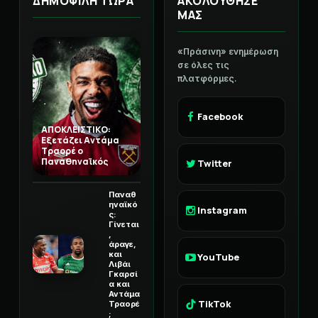
ΔΗΜΟΦΙΛΗ ΤΩΡΑ
ΑΚΟΛΟΥΘΗΣΕ
ΜΑΣ
«Πράσινη» ενημέρωση
σε όλες τις
πλατφόρμες.
Facebook
ΑΠΟΚΛΕΙΣΤΙΚΟ:
Εξετάζει Αντάμα
Τραορέ ο
Παναθηναϊκός
Twitter
Παναθ
ηναϊκό
Instagram
ς:
Γίνεται
,
άραγε,
και
YouTube
Λιβάι
Γκαρσί
α και
Αντάμα
TikTok
Τραορέ
;