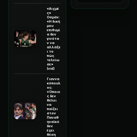
«Αιχμέ
ς»
Οσμάν:
«Η δική
μου
επιθυμί
α δεν
γινότα
ν να
αλλάξε
ι το
πώς
τελείω
σε»
(vid)
Γιαννα
κόπουλ
ος:
«Όποιο
ς δεν
θέλει
να
παίζει
στον
Παναθ
ηναϊκό
δεν
έχει
θέση