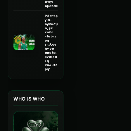
στην
ομάδα»
Ρόστερ
για...
οργασμ
ό, με
κάθε
«δεύτε
ρη
επιλογ
ή» να
αποδει
κνύετα
ι η
καλύτε
ρη!
WHO IS WHO