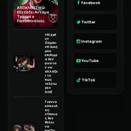
Facebook
ΑΠΟΚΛΕΙΣΤΙΚΟ:
Εξετάζει Αντάμα
Τραορέ ο
Παναθηναϊκός
Twitter
«Αιχμέ
ς»
Instagram
Οσμάν:
«Η δική
μου
επιθυμί
α δεν
YouTube
γινότα
ν να
αλλάξε
ι το
TikTok
πώς
τελείω
σε»
(vid)
Γιαννα
κόπουλ
ος:
«Όποιο
ς δεν
θέλει
να
παίζει