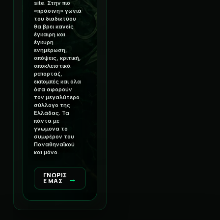
site. Στην πιο
«πράσινη» γωνιά
του διαδικτύου
θα βρει κανείς
έγκαιρη και
έγκυρη
ενημέρωση,
απόψεις, κριτική,
αποκλειστικά
ρεπορτάζ,
εκπομπές και όλα
όσα αφορούν
τον μεγαλύτερο
σύλλογο της
Ελλάδας. Τα
πάντα με
γνώμονα το
συμφέρον του
Παναθηναϊκού
και μόνο.
ΓΝΩΡΙΣ
→
Ε ΜΑΣ