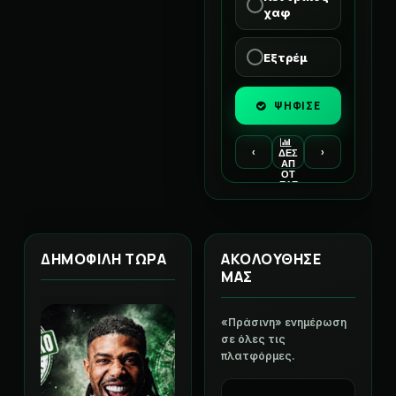
χαφ
Εξτρέμ
ΨΗΦΙΣΕ
‹
›
ΔΕΣ
ΑΠ
ΟΤ
ΕΛΕ
ΣΜ
ΑΤΑ
ΔΗΜΟΦΙΛΗ ΤΩΡΑ
ΑΚΟΛΟΥΘΗΣΕ
ΜΑΣ
«Πράσινη» ενημέρωση
σε όλες τις
πλατφόρμες.