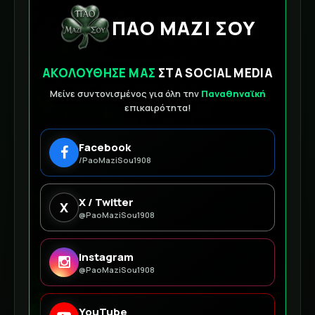
ΠΑΟ ΜΑΖΙ ΣΟΥ
ΑΚΟΛΟΥΘΗΣΕ ΜΑΣ
ΣΤΑ SOCIAL MEDIA
Μείνε συντονισμένος για όλη την
Παναθηναϊκή
επικαιρότητα!
Facebook
/PaoMaziSou1908
X / Twitter
X
@PaoMaziSou1908
Instagram
@PaoMaziSou1908
YouTube