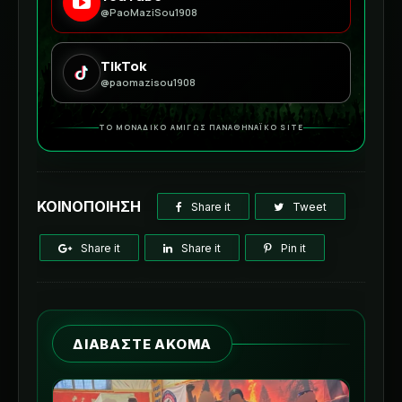
@PaoMaziSou1908
TikTok
@paomazisou1908
ΤΟ ΜΟΝΑΔΙΚΟ ΑΜΙΓΩΣ ΠΑΝΑΘΗΝΑΪΚΟ SITE
ΚΟΙΝΟΠΟΙΗΣΗ
Share it
Tweet
Share it
Share it
Pin it
ΔΙΑΒΑΣΤΕ ΑΚΟΜΑ