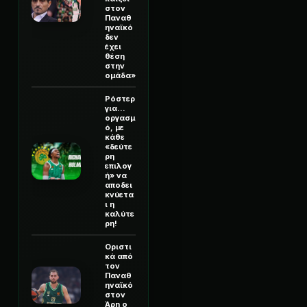
στον
Παναθ
ηναϊκό
δεν
έχει
θέση
στην
ομάδα»
Ρόστερ
για...
οργασμ
ό, με
κάθε
«δεύτε
ρη
επιλογ
ή» να
αποδει
κνύετα
ι η
καλύτε
ρη!
Οριστι
κά από
τον
Παναθ
ηναϊκό
στον
Άρη ο