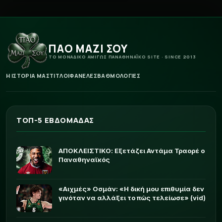
ΠΑΟ ΜΑΖΙ ΣΟΥ
ΤΟ ΜΟΝΑΔΙΚΟ ΑΜΙΓΩΣ ΠΑΝΑΘΗΝΑΪΚΟ SITE · SINCE 2013
Η ΙΣΤΟΡΙΑ ΜΑΣ
ΤΙΤΛΟΙ
ΦΑΝΕΛΕΣ
ΒΑΘΜΟΛΟΓΙΕΣ
ΤΟΠ-5 ΕΒΔΟΜΑΔΑΣ
ΑΠΟΚΛΕΙΣΤΙΚΟ: Εξετάζει Αντάμα Τραορέ ο
Παναθηναϊκός
«Αιχμές» Οσμάν: «Η δική μου επιθυμία δεν
γινόταν να αλλάξει το πώς τελείωσε» (vid)