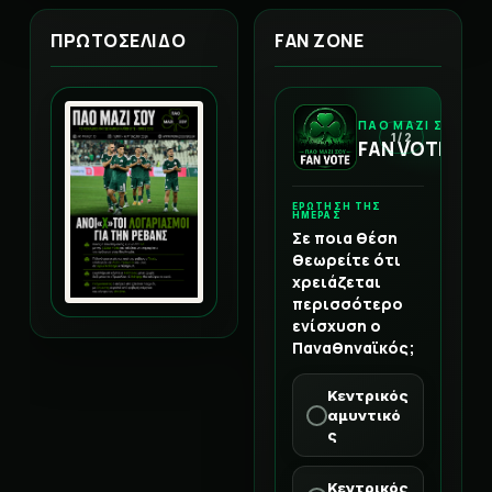
ΠΡΩΤΟΣΕΛΙΔΟ
FAN ZONE
ΠΑΟ ΜΑΖΙ ΣΟΥ
1 / 2
FAN VOTE
ΕΡΩΤΗΣΗ ΤΗΣ
ΗΜΕΡΑΣ
Σε ποια θέση
θεωρείτε ότι
χρειάζεται
περισσότερο
ενίσχυση ο
Παναθηναϊκός;
Κεντρικός
αμυντικό
ς
Κεντρικός